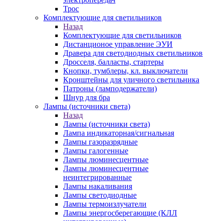
Трос
Комплектующие для светильников
Назад
Комплектующие для светильников
Дистанционое управление ЭУИ
Дравера для светодиодных светильников
Дросселя, балласты, стартеры
Кнопки, тумблеры, кл. выключатели
Кронштейны для уличного светильника
Патроны (ламподержатели)
Шнур для бра
Лампы (источники света)
Назад
Лампы (источники света)
Лампа индикаторная/сигнальная
Лампы газоразрядные
Лампы галогенные
Лампы люминесцентные
Лампы люминесцентные
неинтегрированные
Лампы накаливания
Лампы светодиодные
Лампы термоизлучатели
Лампы энергосберегающие (КЛЛ