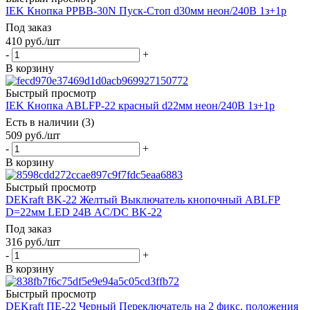
IEK Кнопка РPВВ-30N Пуск-Стоп d30мм неон/240В 1з+1р
Под заказ
410
руб.
/шт
-
+
В корзину
Быстрый просмотр
IEK Кнопка ABLFP-22 красный d22мм неон/240В 1з+1р
Есть в наличии (3)
509
руб.
/шт
-
+
В корзину
Быстрый просмотр
DEKraft ВK-22 Желтый Выключатель кнопочный ABLFP
D=22мм LED 24В AC/DC ВK-22
Под заказ
316
руб.
/шт
-
+
В корзину
Быстрый просмотр
DEKraft ПЕ-22 Черный Переключатель на 2 фикс. положения