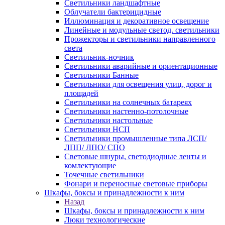
Светильники ландшафтные
Облучатели бактерицидные
Иллюминация и декоративное освещение
Линейные и модульные светод. светильники
Прожекторы и светильники направленного
света
Светильник-ночник
Светильники аварийные и ориентационные
Светильники Банные
Светильники для освещения улиц, дорог и
площадей
Светильники на солнечных батареях
Светильники настенно-потолочные
Светильники настольные
Светильники НСП
Светильники промышленные типа ЛСП/
ЛПП/ ЛПО/ СПО
Световые шнуры, светодиодные ленты и
комлектующие
Точечные светильники
Фонари и переносные световые приборы
Шкафы, боксы и принадлежности к ним
Назад
Шкафы, боксы и принадлежности к ним
Люки технологические