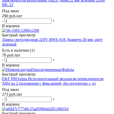
Выключатель кнопочный ABLF диам.22 мм зеленый 220В
ВK-22
Под заказ
290
руб.
/шт
-
+
В корзину
Быстрый просмотр
Лампа светодиодная 220V RWE-618 Диаметр 20 мм, цвет
зеленый
Есть в наличии (1)
70
руб.
/шт
-
+
В корзину
Быстрый просмотр
EKF PROxima Исполнительный механизм переключателя
ХB4 на 2 положения с фиксацией, без подсветки с дл
Под заказ
273
руб.
/шт
-
+
В корзину
Быстрый просмотр