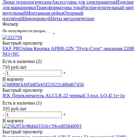
Люки технологические
Аксессуары для электрощитов
Изделия
для маркировки
Трансформаторы тока
Распределительный щит
модульный
Монтажная рейка
Опорный
изолятор
Шинопровод
Щиты металлические
Фильтр
По популярности (возрастание)
Быстрый просмотр
EKF PROxima Кнопка APBB-22N "Пуск-Стоп" овальная 220В
NO+NC
Есть в наличии (2)
710
руб.
/шт
-
+
В корзину
Быстрый просмотр
IEK Переключатель АLСLR-22 черный 3 пол. I-O-II 1з+1р
Есть в наличии (1)
335
руб.
/шт
-
+
В корзину
Быстрый просмотр