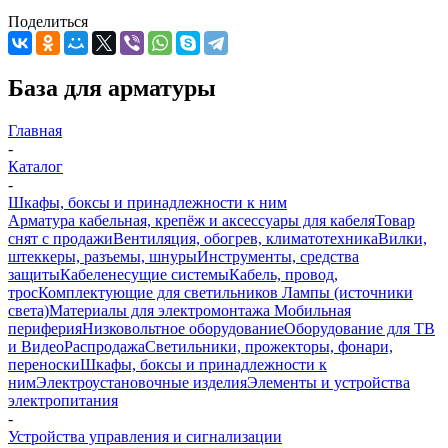
Поделиться
База для арматуры
Главная
-
Каталог
-
Шкафы, боксы и принадлежности к ним
Арматура кабельная, крепёж и аксессуары для кабеля
Товар
снят с продажи
Вентиляция, обогрев, климатотехника
Вилки,
штеккеры, разъемы, шнуры
Инструменты, средства
защиты
Кабеленесущие системы
Кабель, провод,
трос
Комплектующие для светильников
Лампы (источники
света)
Материалы для электромонтажа
Мобильная
периферия
Низковольтное оборудование
Оборудование для ТВ
и Видео
Распродажа
Светильники, прожекторы, фонари,
переноски
Шкафы, боксы и принадлежности к
ним
Электроустановочные изделия
Элементы и устройства
электропитания
-
Устройства управления и сигнализации