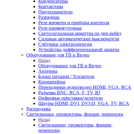
Конденсаторы
Контакторы
Предохранители
Разрядник
Реле времени и приборы контроля
Реле промежуточные
Светосигнальная арматура на дин-рейку
Силовые автоматические выключатели
Счётчики электроэнергии
Устройства дифференциальной защиты
Оборудование для ТВ и Видео
Назад
Оборудование для ТВ и Видео
Антенны
Блоки питания / Усилители
Кронштейны
Переходники аудио/видео HDMI, VGA, RCA
Разъемы BNС, RCA, F, TV, RJ
Цифровые приставки/делители
Шнуры HDMI, DVI, DVI-D, VGA, TV, RCA
Распродажа
Светильники, прожекторы, фонари, переноски
Назад
Светильники, прожекторы, фонари,
переноски