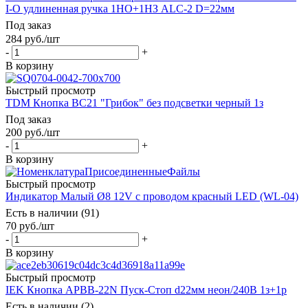
I-O удлиненная ручка 1НО+1НЗ ALC-2 D=22мм
Под заказ
284
руб.
/шт
-
+
В корзину
Быстрый просмотр
TDM Кнопка BС21 "Грибок" без подсветки черный 1з
Под заказ
200
руб.
/шт
-
+
В корзину
Быстрый просмотр
Индикатор Малый Ø8 12V с проводом красный LED (WL-04)
Есть в наличии (91)
70
руб.
/шт
-
+
В корзину
Быстрый просмотр
IEK Кнопка APВВ-22N Пуск-Стоп d22мм неон/240В 1з+1р
Есть в наличии (2)