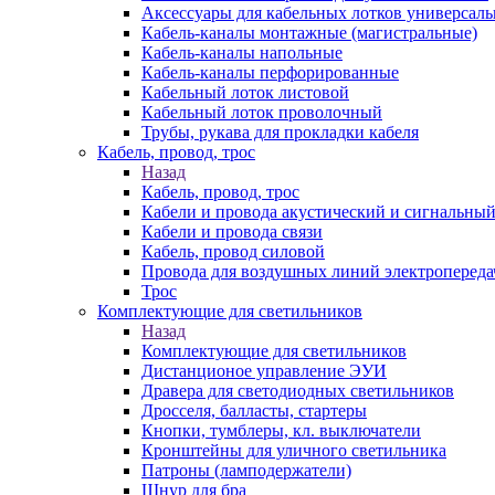
Аксессуары для кабельных лотков универсал
Кабель-каналы монтажные (магистральные)
Кабель-каналы напольные
Кабель-каналы перфорированные
Кабельный лоток листовой
Кабельный лоток проволочный
Трубы, рукава для прокладки кабеля
Кабель, провод, трос
Назад
Кабель, провод, трос
Кабели и провода акустический и сигнальны
Кабели и провода связи
Кабель, провод силовой
Провода для воздушных линий электропереда
Трос
Комплектующие для светильников
Назад
Комплектующие для светильников
Дистанционое управление ЭУИ
Дравера для светодиодных светильников
Дросселя, балласты, стартеры
Кнопки, тумблеры, кл. выключатели
Кронштейны для уличного светильника
Патроны (ламподержатели)
Шнур для бра