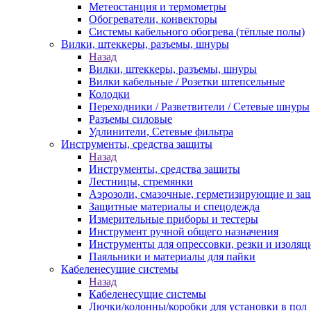
Метеостанция и термометры
Обогреватели, конвекторы
Системы кабельного обогрева (тёплые полы)
Вилки, штеккеры, разъемы, шнуры
Назад
Вилки, штеккеры, разъемы, шнуры
Вилки кабельные / Розетки штепсельные
Колодки
Переходники / Разветвители / Сетевые шнуры
Разъемы силовые
Удлинители, Сетевые фильтра
Инструменты, средства защиты
Назад
Инструменты, средства защиты
Лестницы, стремянки
Аэрозоли, смазочные, герметизирующие и за
Защитные материалы и спецодежда
Измерительные приборы и тестеры
Инструмент ручной общего назначения
Инструменты для опрессовки, резки и изоляц
Паяльники и материалы для пайки
Кабеленесущие системы
Назад
Кабеленесущие системы
Лючки/колонны/коробки для установки в пол