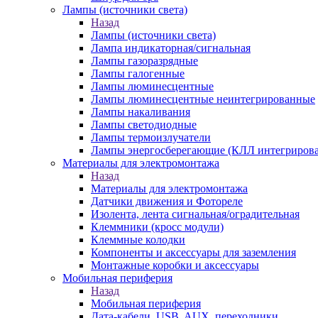
Лампы (источники света)
Назад
Лампы (источники света)
Лампа индикаторная/сигнальная
Лампы газоразрядные
Лампы галогенные
Лампы люминесцентные
Лампы люминесцентные неинтегрированные
Лампы накаливания
Лампы светодиодные
Лампы термоизлучатели
Лампы энергосберегающие (КЛЛ интегриров
Материалы для электромонтажа
Назад
Материалы для электромонтажа
Датчики движения и Фотореле
Изолента, лента сигнальная/оградительная
Клеммники (кросс модули)
Клеммные колодки
Компоненты и аксессуары для заземления
Монтажные коробки и аксессуары
Мобильная периферия
Назад
Мобильная периферия
Дата-кабели, USB, AUX, переходники