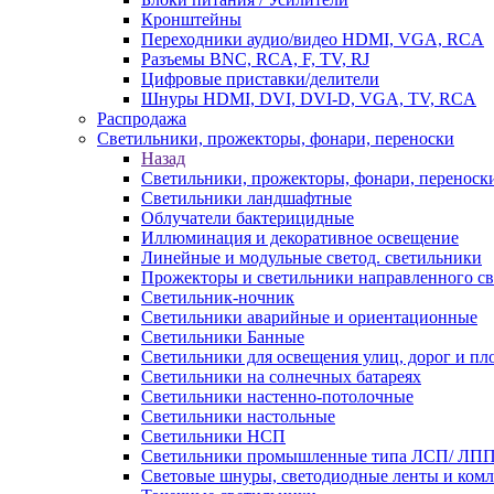
Кронштейны
Переходники аудио/видео HDMI, VGA, RCA
Разъемы BNС, RCA, F, TV, RJ
Цифровые приставки/делители
Шнуры HDMI, DVI, DVI-D, VGA, TV, RCA
Распродажа
Светильники, прожекторы, фонари, переноски
Назад
Светильники, прожекторы, фонари, переноск
Светильники ландшафтные
Облучатели бактерицидные
Иллюминация и декоративное освещение
Линейные и модульные светод. светильники
Прожекторы и светильники направленного св
Светильник-ночник
Светильники аварийные и ориентационные
Светильники Банные
Светильники для освещения улиц, дорог и п
Светильники на солнечных батареях
Светильники настенно-потолочные
Светильники настольные
Светильники НСП
Светильники промышленные типа ЛСП/ ЛП
Световые шнуры, светодиодные ленты и ком