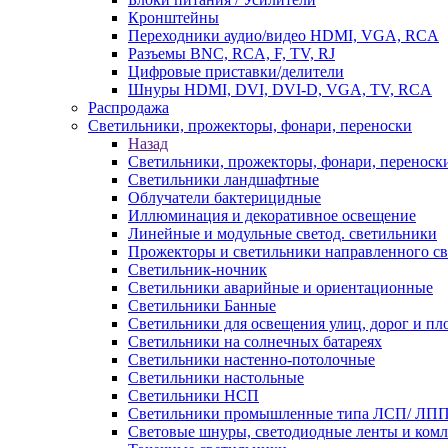
Кронштейны
Переходники аудио/видео HDMI, VGA, RCA
Разъемы BNС, RCA, F, TV, RJ
Цифровые приставки/делители
Шнуры HDMI, DVI, DVI-D, VGA, TV, RCA
Распродажа
Светильники, прожекторы, фонари, переноски
Назад
Светильники, прожекторы, фонари, переноск
Светильники ландшафтные
Облучатели бактерицидные
Иллюминация и декоративное освещение
Линейные и модульные светод. светильники
Прожекторы и светильники направленного св
Светильник-ночник
Светильники аварийные и ориентационные
Светильники Банные
Светильники для освещения улиц, дорог и п
Светильники на солнечных батареях
Светильники настенно-потолочные
Светильники настольные
Светильники НСП
Светильники промышленные типа ЛСП/ ЛП
Световые шнуры, светодиодные ленты и ком