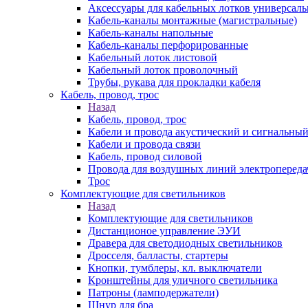
Аксессуары для кабельных лотков универсал
Кабель-каналы монтажные (магистральные)
Кабель-каналы напольные
Кабель-каналы перфорированные
Кабельный лоток листовой
Кабельный лоток проволочный
Трубы, рукава для прокладки кабеля
Кабель, провод, трос
Назад
Кабель, провод, трос
Кабели и провода акустический и сигнальны
Кабели и провода связи
Кабель, провод силовой
Провода для воздушных линий электропереда
Трос
Комплектующие для светильников
Назад
Комплектующие для светильников
Дистанционое управление ЭУИ
Дравера для светодиодных светильников
Дросселя, балласты, стартеры
Кнопки, тумблеры, кл. выключатели
Кронштейны для уличного светильника
Патроны (ламподержатели)
Шнур для бра