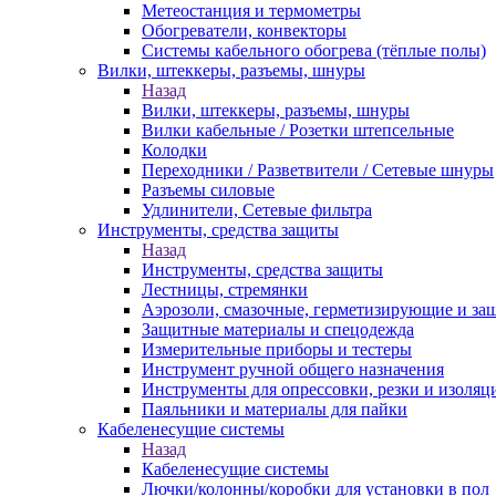
Метеостанция и термометры
Обогреватели, конвекторы
Системы кабельного обогрева (тёплые полы)
Вилки, штеккеры, разъемы, шнуры
Назад
Вилки, штеккеры, разъемы, шнуры
Вилки кабельные / Розетки штепсельные
Колодки
Переходники / Разветвители / Сетевые шнуры
Разъемы силовые
Удлинители, Сетевые фильтра
Инструменты, средства защиты
Назад
Инструменты, средства защиты
Лестницы, стремянки
Аэрозоли, смазочные, герметизирующие и за
Защитные материалы и спецодежда
Измерительные приборы и тестеры
Инструмент ручной общего назначения
Инструменты для опрессовки, резки и изоляц
Паяльники и материалы для пайки
Кабеленесущие системы
Назад
Кабеленесущие системы
Лючки/колонны/коробки для установки в пол