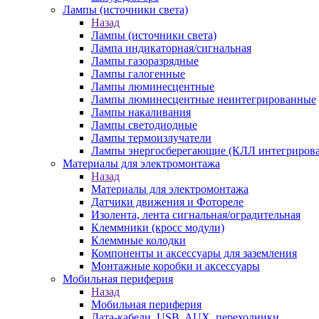
Лампы (источники света)
Назад
Лампы (источники света)
Лампа индикаторная/сигнальная
Лампы газоразрядные
Лампы галогенные
Лампы люминесцентные
Лампы люминесцентные неинтегрированные
Лампы накаливания
Лампы светодиодные
Лампы термоизлучатели
Лампы энергосберегающие (КЛЛ интегриров
Материалы для электромонтажа
Назад
Материалы для электромонтажа
Датчики движения и Фотореле
Изолента, лента сигнальная/оградительная
Клеммники (кросс модули)
Клеммные колодки
Компоненты и аксессуары для заземления
Монтажные коробки и аксессуары
Мобильная периферия
Назад
Мобильная периферия
Дата-кабели, USB, AUX, переходники