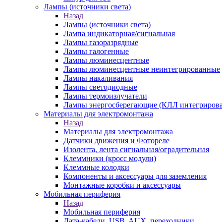
Лампы (источники света)
Назад
Лампы (источники света)
Лампа индикаторная/сигнальная
Лампы газоразрядные
Лампы галогенные
Лампы люминесцентные
Лампы люминесцентные неинтегрированные
Лампы накаливания
Лампы светодиодные
Лампы термоизлучатели
Лампы энергосберегающие (КЛЛ интегриров
Материалы для электромонтажа
Назад
Материалы для электромонтажа
Датчики движения и Фотореле
Изолента, лента сигнальная/оградительная
Клеммники (кросс модули)
Клеммные колодки
Компоненты и аксессуары для заземления
Монтажные коробки и аксессуары
Мобильная периферия
Назад
Мобильная периферия
Дата-кабели, USB, AUX, переходники