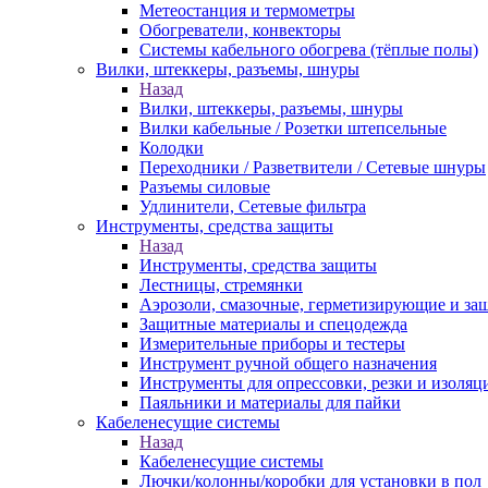
Метеостанция и термометры
Обогреватели, конвекторы
Системы кабельного обогрева (тёплые полы)
Вилки, штеккеры, разъемы, шнуры
Назад
Вилки, штеккеры, разъемы, шнуры
Вилки кабельные / Розетки штепсельные
Колодки
Переходники / Разветвители / Сетевые шнуры
Разъемы силовые
Удлинители, Сетевые фильтра
Инструменты, средства защиты
Назад
Инструменты, средства защиты
Лестницы, стремянки
Аэрозоли, смазочные, герметизирующие и за
Защитные материалы и спецодежда
Измерительные приборы и тестеры
Инструмент ручной общего назначения
Инструменты для опрессовки, резки и изоляц
Паяльники и материалы для пайки
Кабеленесущие системы
Назад
Кабеленесущие системы
Лючки/колонны/коробки для установки в пол