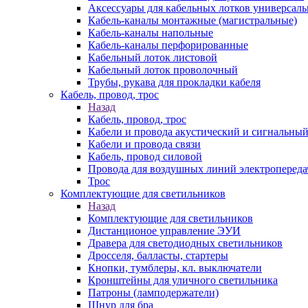
Аксессуары для кабельных лотков универсал
Кабель-каналы монтажные (магистральные)
Кабель-каналы напольные
Кабель-каналы перфорированные
Кабельный лоток листовой
Кабельный лоток проволочный
Трубы, рукава для прокладки кабеля
Кабель, провод, трос
Назад
Кабель, провод, трос
Кабели и провода акустический и сигнальны
Кабели и провода связи
Кабель, провод силовой
Провода для воздушных линий электропереда
Трос
Комплектующие для светильников
Назад
Комплектующие для светильников
Дистанционое управление ЭУИ
Дравера для светодиодных светильников
Дросселя, балласты, стартеры
Кнопки, тумблеры, кл. выключатели
Кронштейны для уличного светильника
Патроны (ламподержатели)
Шнур для бра