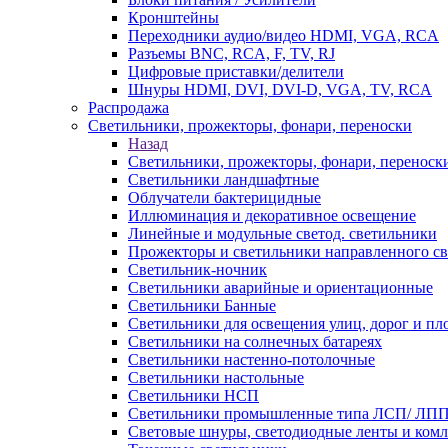
Кронштейны
Переходники аудио/видео HDMI, VGA, RCA
Разъемы BNС, RCA, F, TV, RJ
Цифровые приставки/делители
Шнуры HDMI, DVI, DVI-D, VGA, TV, RCA
Распродажа
Светильники, прожекторы, фонари, переноски
Назад
Светильники, прожекторы, фонари, переноск
Светильники ландшафтные
Облучатели бактерицидные
Иллюминация и декоративное освещение
Линейные и модульные светод. светильники
Прожекторы и светильники направленного св
Светильник-ночник
Светильники аварийные и ориентационные
Светильники Банные
Светильники для освещения улиц, дорог и п
Светильники на солнечных батареях
Светильники настенно-потолочные
Светильники настольные
Светильники НСП
Светильники промышленные типа ЛСП/ ЛП
Световые шнуры, светодиодные ленты и ком