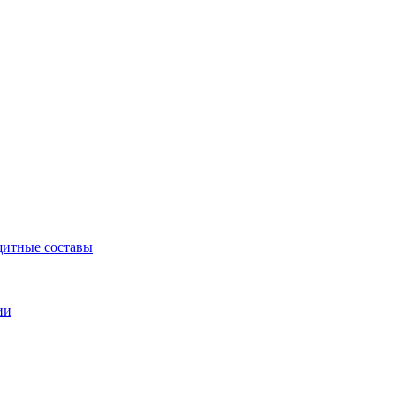
щитные составы
ии