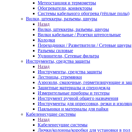
Метеостанция и термометры
Обогреватели, конвекторы
Системы кабельного обогрева (тёплые полы)
Вилки, штеккеры, разъемы, шнуры
Назад
Вилки, штеккеры, разъемы, шнуры
Вилки кабельные / Розетки штепсельные
Колодки
Переходники / Разветвители / Сетевые шнуры
Разъемы силовые
Удлинители, Сетевые фильтра
Инструменты, средства защиты
Назад
Инструменты, средства защиты
Лестницы, стремянки
Аэрозоли, смазочные, герметизирующие и за
Защитные материалы и спецодежда
Измерительные приборы и тестеры
Инструмент ручной общего назначения
Инструменты для опрессовки, резки и изоляц
Паяльники и материалы для пайки
Кабеленесущие системы
Назад
Кабеленесущие системы
Лючки/колонны/коробки для установки в пол