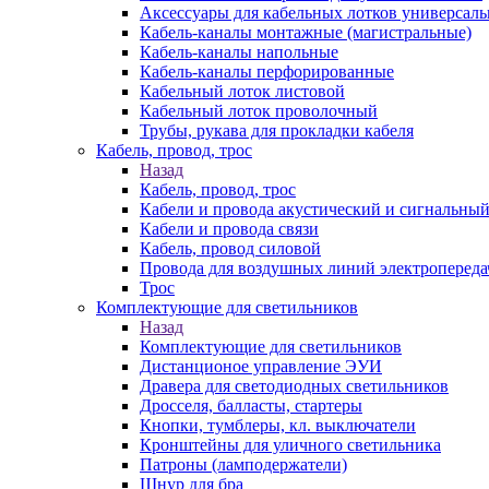
Аксессуары для кабельных лотков универсал
Кабель-каналы монтажные (магистральные)
Кабель-каналы напольные
Кабель-каналы перфорированные
Кабельный лоток листовой
Кабельный лоток проволочный
Трубы, рукава для прокладки кабеля
Кабель, провод, трос
Назад
Кабель, провод, трос
Кабели и провода акустический и сигнальны
Кабели и провода связи
Кабель, провод силовой
Провода для воздушных линий электропереда
Трос
Комплектующие для светильников
Назад
Комплектующие для светильников
Дистанционое управление ЭУИ
Дравера для светодиодных светильников
Дросселя, балласты, стартеры
Кнопки, тумблеры, кл. выключатели
Кронштейны для уличного светильника
Патроны (ламподержатели)
Шнур для бра