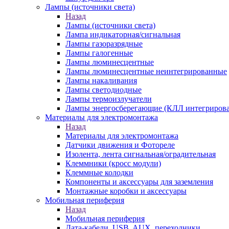
Лампы (источники света)
Назад
Лампы (источники света)
Лампа индикаторная/сигнальная
Лампы газоразрядные
Лампы галогенные
Лампы люминесцентные
Лампы люминесцентные неинтегрированные
Лампы накаливания
Лампы светодиодные
Лампы термоизлучатели
Лампы энергосберегающие (КЛЛ интегриров
Материалы для электромонтажа
Назад
Материалы для электромонтажа
Датчики движения и Фотореле
Изолента, лента сигнальная/оградительная
Клеммники (кросс модули)
Клеммные колодки
Компоненты и аксессуары для заземления
Монтажные коробки и аксессуары
Мобильная периферия
Назад
Мобильная периферия
Дата-кабели, USB, AUX, переходники