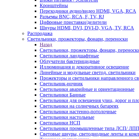
Кронштейны
Переходники аудио/видео HDMI, VGA, RCA
Разъемы BNС, RCA, F, TV, RJ
Цифровые приставки/делители
Шнуры HDMI, DVI, DVI-D, VGA, TV, RCA
Распродажа
Светильники, прожекторы, фонари, переноски
Назад
Светильники, прожекторы, фонари, переноск
Светильники ландшафтные
Облучатели бактерицидные
Иллюминация и декоративное освещение
Линейные и модульные светод. светильники
Прожекторы и светильники направленного св
Светильник-ночник
Светильники аварийные и ориентационные
Светильники Банные
Светильники для освещения улиц, дорог и п
Светильники на солнечных батареях
Светильники настенно-потолочные
Светильники настольные
Светильники НСП
Светильники промышленные типа ЛСП/ ЛП
Световые шнуры, светодиодные ленты и ком