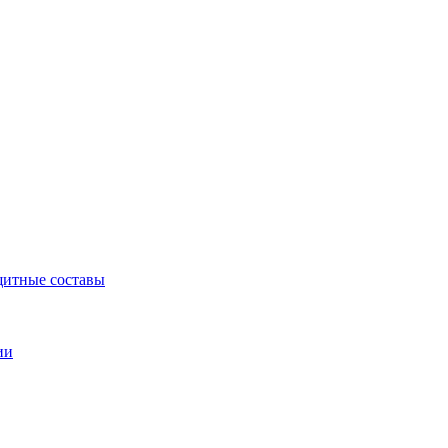
щитные составы
ии