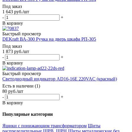
Под заказ
1 643
руб.
/шт
-
+
В корзину
Быстрый просмотр
DEKraft ВА-300 Ручка на дверь шкафа РП-305
Под заказ
1 873
руб.
/шт
-
+
В корзину
Быстрый просмотр
Светодиодный индикатор AD16-16E 220VAC (красный)
Есть в наличии (1)
80
руб.
/шт
-
+
В корзину
Популярные категории
Ящики с понижающим трансформатором
Щиты
распределительные ЩРВ, ЩРН
Щиты металлические без