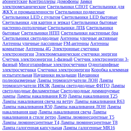
абонентские
Контроллеры
Домофоны
Замки
электромеханические
Светильники СПОТ
Светильники для
ЖКХ и промышленности
Светильники подвесные
Светильники LED с пультом
Светильники LED бытовые
Светильники для картин и зеркал
Светильники бытовые
настенно-потолочные
Светильники ЛПБ
Светильники
бытовые
Светильники НПП
Светильники настенные бра
Светильники светодиодные
Антенны уличные активные
Антенны уличные пассивные
FM-антенны
Антенны
комнатные
Антенны 4G
Электронные счетчики
электроэнергии
Электромеханические счетчики энергии
Счетчик электроэнергии 1-фазный
Счетчик электроэнергии 3-
фазный
Многотарифные электросчетчики
Однотарифные
электросчетчики
Счетчики электроэнергии
Коробка клеммная
испытательная
Наушники вкладыши
Наушники
полноразмерные
Лампы термоизлучатели ЛОН
Лампы
термоизлучатели ИКЗК
Лампы светодиодные ФИТО
Лампы
светодиодные филаментные
Светодиодные диммируемые
лампы
Лампы накаливания R39
Лампы накаливания T25
Лампы накаливания свеча на ветру
Лампы накаливания R63
Лампы накаливания R50
Лампы накаливания ЛОН
Лампы
накаливания шар
Лампы накаливания свеча
Лампы
накаливания в стиле ретро
Лампы люминесцентные T5
Лампы люминесцентные T4
Лампы люминесцентные T8
Лампа галогенная капсульная
Лампы галогенные MR16