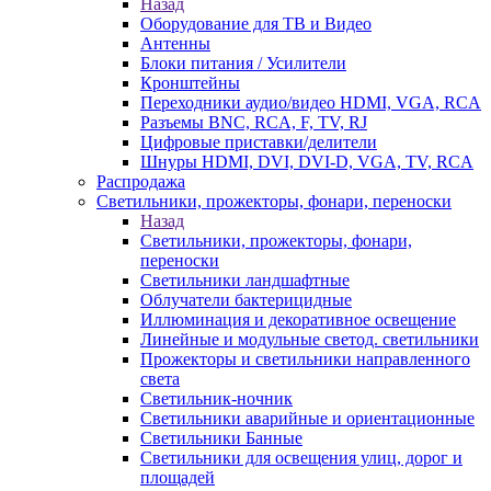
Назад
Оборудование для ТВ и Видео
Антенны
Блоки питания / Усилители
Кронштейны
Переходники аудио/видео HDMI, VGA, RCA
Разъемы BNС, RCA, F, TV, RJ
Цифровые приставки/делители
Шнуры HDMI, DVI, DVI-D, VGA, TV, RCA
Распродажа
Светильники, прожекторы, фонари, переноски
Назад
Светильники, прожекторы, фонари,
переноски
Светильники ландшафтные
Облучатели бактерицидные
Иллюминация и декоративное освещение
Линейные и модульные светод. светильники
Прожекторы и светильники направленного
света
Светильник-ночник
Светильники аварийные и ориентационные
Светильники Банные
Светильники для освещения улиц, дорог и
площадей