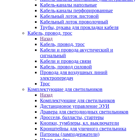
Кабель-каналы напольные
Кабель-каналы перфорированные
Кабельный лоток листовой
Кабельный лоток проволочный
Трубы, рукава для прокладки кабеля
Кабель, провод, трос
Назад
Кабель, провод, трос
Кабели и провода акустический и
сигнальный
Кабели и провода связи
Кабель, провод силовой
Провода для воздушных линий
электропередач
Трос
Комплектующие для светильников
Назад
Комплектующие для светильников
Дистанционое управление ЭУИ
Дравера для светодиодных светильников
Дросселя, балласты, стартеры
Кнопки, тумблеры, кл. выключатели
Кронштейны для уличного светильника
Патроны (ламподержатели)
Шнур для бра