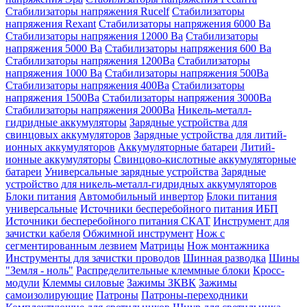
Cтабилизаторы напряжения Rucelf
Cтабилизаторы
напряжения Rexant
Стабилизаторы напряжения 6000 Ва
Стабилизаторы напряжения 12000 Ва
Стабилизаторы
напряжения 5000 Ва
Стабилизаторы напряжения 600 Ва
Стабилизаторы напряжения 1200Ва
Стабилизаторы
напряжения 1000 Ва
Стабилизаторы напряжения 500Ва
Стабилизаторы напряжения 400Ва
Стабилизаторы
напряжения 1500Ва
Стабилизаторы напряжения 3000Ва
Стабилизаторы напряжения 2000Ва
Никель-металл-
гидридные аккумуляторы
Зарядные устройства для
свинцовых аккумуляторов
Зарядные устройства для литий-
ионных аккумуляторов
Аккумуляторные батареи
Литий-
ионные аккумуляторы
Свинцово-кислотные аккумуляторные
батареи
Универсальные зарядные устройства
Зарядные
устройство для никель-металл-гидридных аккумуляторов
Блоки питания
Автомобильный инвертор
Блоки питания
универсальные
Источники бесперебойного питания ИБП
Источники бесперебойного питания СКАТ
Инструмент для
зачистки кабеля
Обжимной инструмент
Нож с
сегментированным лезвием
Матрицы
Нож монтажника
Инструменты для зачистки проводов
Шинная разводка
Шины
"Земля - ноль"
Распределительные клеммные блоки
Кросс-
модули
Клеммы силовые
Зажимы ЗКВК
Зажимы
самоизолирующие
Патроны
Патроны-переходники