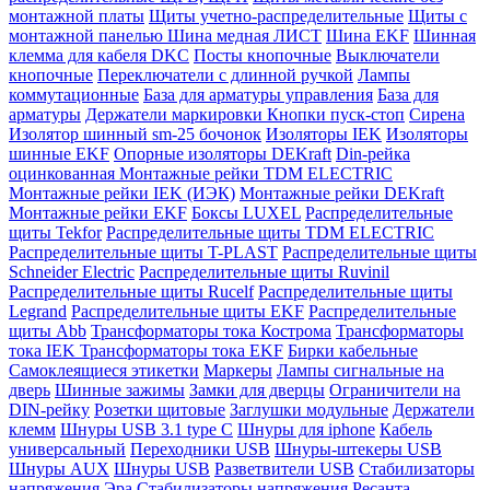
монтажной платы
Щиты учетно-распределительные
Щиты с
монтажной панелью
Шина медная ЛИСТ
Шина EKF
Шинная
клемма для кабеля DKC
Посты кнопочные
Выключатели
кнопочные
Переключатели с длинной ручкой
Лампы
коммутационные
База для арматуры управления
База для
арматуры
Держатели маркировки
Кнопки пуск-стоп
Сирена
Изолятор шинный sm-25 бочонок
Изоляторы IEK
Изоляторы
шинные EKF
Опорные изоляторы DEKraft
Din-рейка
оцинкованная
Монтажные рейки TDM ELECTRIC
Монтажные рейки IEK (ИЭК)
Монтажные рейки DEKraft
Монтажные рейки EKF
Боксы LUXEL
Распределительные
щиты Tekfor
Распределительные щиты TDM ELECTRIC
Распределительные щиты T-PLAST
Распределительные щиты
Schneider Electric
Распределительные щиты Ruvinil
Распределительные щиты Rucelf
Распределительные щиты
Legrand
Распределительные щиты EKF
Распределительные
щиты Abb
Трансформаторы тока Кострома
Трансформаторы
тока IEK
Трансформаторы тока EKF
Бирки кабельные
Самоклеящиеся этикетки
Маркеры
Лампы сигнальные на
дверь
Шинные зажимы
Замки для дверцы
Ограничители на
DIN-рейку
Розетки щитовые
Заглушки модульные
Держатели
клемм
Шнуры USB 3.1 type C
Шнуры для iphone
Кабель
универсальный
Переходники USB
Шнуры-штекеры USB
Шнуры AUX
Шнуры USB
Разветвители USB
Стабилизаторы
напряжения Эра
Стабилизаторы напряжения Ресанта