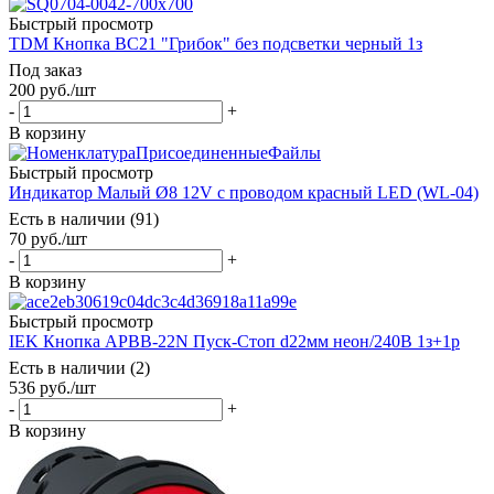
Быстрый просмотр
TDM Кнопка BС21 "Грибок" без подсветки черный 1з
Под заказ
200
руб.
/шт
-
+
В корзину
Быстрый просмотр
Индикатор Малый Ø8 12V с проводом красный LED (WL-04)
Есть в наличии (91)
70
руб.
/шт
-
+
В корзину
Быстрый просмотр
IEK Кнопка APВВ-22N Пуск-Стоп d22мм неон/240В 1з+1р
Есть в наличии (2)
536
руб.
/шт
-
+
В корзину