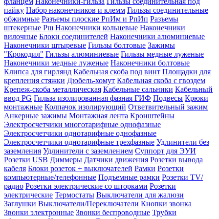
фланцем
Наконечники-гильза
Гильзы соединительная под
пайку
Набор наконечников и клемм
Гильзы соединительные
обжимные
Разъемы плоские РпИм и РпИп
Разъемы
штекерные Рш
Наконечники кольцевые
Наконечники
вилочные
Блоки соединителей
Наконечники алюминиевые
Наконечники штыревые
Гильзы болтовые
Зажимы
"Крокодил"
Гильзы алюминиевые
Гильзы медные луженые
Наконечники медные луженые
Наконечники болтовые
Клипса для гирлянд
Кабельная скоба под винт
Площадки для
крепления стяжки
Дюбель-хомут
Кабельная скоба с гвоздем
Крепеж-скоба металлическая
Кабельные сальники
Кабельный
ввод PG
Гильза изолированная фазная ГИФ
Подвесы
Крюки
монтажные
Колпачок изолирующий
Ответвительный зажим
Анкерные зажимы
Монтажная лента
Кронштейны
Электросчетчики многотарифные однофазные
Электросчетчики однотарифные однофазные
Электросчетчики однотарифные трехфазные
Удлинители без
заземления
Удлинители с заземлением
Суппорт для ЭУИ
Розетки USB
Диммеры
Датчики движения
Розетки вывода
кабеля
Блоки розеток + выключателей
Рамки
Розетки
компьютерные/телефонные
Подъемные рамки
Розетки TV/
радио
Розетки электрические со шторками
Розетки
электрические
Термостаты
Выключатели для жалюзи
Заглушки
Выключатели/Переключатели
Кнопки звонка
Звонки электронные
Звонки беспроводные
Трубки