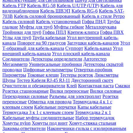
Комплектующие для светильников
Шнур для светильника
Кабель FTP
Кабель RG-58
Кабель U/UTP (UTP)
Кабель для
видеонаблюдения
Кабель ШВЭП
Кабель RG-6
Кабель SAT-
703B
Кабель силовой бронированный
Кабель в стиле Ретро
Кабель силовой
Кабель установочный
Гофра ПНД
Трубы
гладкие
Муфты для труб
Муфты гибкие
Металлорукава
Тройники для труб
Гофра ППЛ
Крепеж-клипса
Гофра ПВХ
Углы для труб
Труба кабельная
Угол внутренний кабель-
канала
Поворот на 90 градусов
Заглушки кабель-каналов
Угол
Т-образный для кабель-канала
Суппорт
Кабель-канал
Угол
внешний кабель-канала
Угол плоский кабель-канала
Соединители
Детекторы определители
Автотестер
Мегаомметр
Универсальные пробники
Детекторы скрытой
проводки
Цифровые мультиметры
Отвертки-пробник
Пирометры
Токовые клещи
Тестеры розеток
Люксметры
Щупы
Тестер Кабеля RJ-45 RJ-11
Двусторонний скотч
Очистители и обезжириватели
Клей
Контактная паста
Смазки
Розетки стационарные
Вилки переносные
Вилки силовые
Переходники силовые
Разъемы для электроплит
Розетки
переносные
Обмотка для провода
Термоусадка 4 к 1 с
клеевым слоем
Кабельные перчатки
Капы кабельные
Термоусадка 3 к 1 с клеевым слоем
Термоусадка 2 к 1
Кабельные муфты соединительные
Набор термоусадок
Хомуты nylon
Хомуты под винт
Хомут-стяжка стальная
Зажимы-ответвители
Наконечники-гильза с изолированным