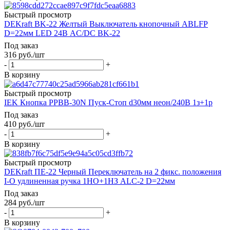
Быстрый просмотр
DEKraft ВK-22 Желтый Выключатель кнопочный ABLFP
D=22мм LED 24В AC/DC ВK-22
Под заказ
316
руб.
/шт
-
+
В корзину
Быстрый просмотр
IEK Кнопка РPВВ-30N Пуск-Стоп d30мм неон/240В 1з+1р
Под заказ
410
руб.
/шт
-
+
В корзину
Быстрый просмотр
DEKraft ПЕ-22 Черный Переключатель на 2 фикс. положения
I-O удлиненная ручка 1НО+1НЗ ALC-2 D=22мм
Под заказ
284
руб.
/шт
-
+
В корзину