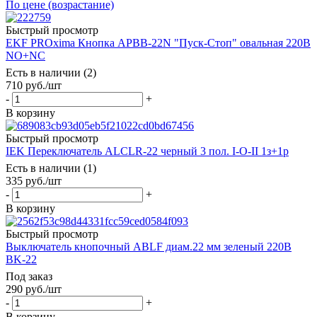
По цене (возрастание)
Быстрый просмотр
EKF PROxima Кнопка APBB-22N "Пуск-Стоп" овальная 220В
NO+NC
Есть в наличии (2)
710
руб.
/шт
-
+
В корзину
Быстрый просмотр
IEK Переключатель АLСLR-22 черный 3 пол. I-O-II 1з+1р
Есть в наличии (1)
335
руб.
/шт
-
+
В корзину
Быстрый просмотр
Выключатель кнопочный ABLF диам.22 мм зеленый 220В
ВK-22
Под заказ
290
руб.
/шт
-
+
В корзину