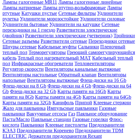
Лампы галогенные MR11
Лампы галогенные линейные
Лампы натриевые
Лампы ртутно-вольфрамовые
Лампы
ртутные
Катушки пустые
Сетевые фильтры
Удлинители
рулетка
Удлинители морозостойкие
Удлинители силовые
Удлинители бытовые
Удлинители на катушке
Сетевые
переходники на 1 гнездо
Разветвители электрические
(двойник)
Разветвители электрические (четверник)
Тройники
Сетевые разъемы
Разветвители сетевые
Переходники сетевые
Шнуры сетевые
Кабельные муфты
Сальники
Пленочный
теплый пол
Терморегуляторы
Греющий саморегулирующийся
кабель
Теплый пол нагревательный МАТ
Кабельный теплый
пол
Инфракрасные обогреватели
Тепловентиляторы
Регулятор скорости
Вентиляторы канальные вытяжные
Вентиляторы настольные
Обратный клапан
Вентиляторы
напольные
Вентиляторы вытяжные
Флеш-диски на 16 Gb
Флеш-диски на 8 Gb
Флеш-диски на 4 Gb
Флеш-диски на 64
Gb
Флеш-диски на 32 Gb
Карты памяти на 16Gb
Карты
памяти на 8Gb
Карты памяти на 4Gb
Карты памяти на 64Gb
Карты памяти на 32Gb
Канифоль
Припой
Клеевые стержни
Жало для паяльника
Импульсные паяльники
Газовые
паяльники
Вакуумные отсосы
Газ
Паяльное оборудование
Паста/Масло
Паяльные станции
Газовые горелки
Флюс-
кислота
Паяльники
Клеевые пистолеты
Предохранители
КЭАЗ
Предохранители Коренево
Предохранители TDM
ELECTRIC
Держатели предохранителя Rexant