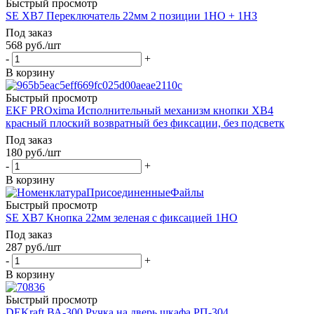
Быстрый просмотр
SE XB7 Переключатель 22мм 2 позиции 1НО + 1НЗ
Под заказ
568
руб.
/шт
-
+
В корзину
Быстрый просмотр
EKF PROxima Исполнительный механизм кнопки XB4
красный плоский возвратный без фиксации, без подсветк
Под заказ
180
руб.
/шт
-
+
В корзину
Быстрый просмотр
SE XB7 Кнопка 22мм зеленая с фиксацией 1НО
Под заказ
287
руб.
/шт
-
+
В корзину
Быстрый просмотр
DEKraft ВА-300 Ручка на дверь шкафа РП-304