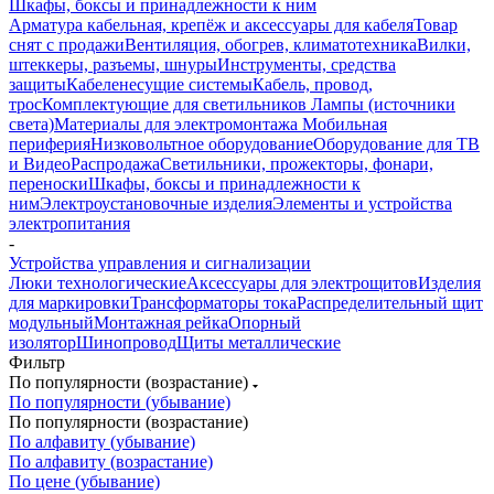
Шкафы, боксы и принадлежности к ним
Арматура кабельная, крепёж и аксессуары для кабеля
Товар
снят с продажи
Вентиляция, обогрев, климатотехника
Вилки,
штеккеры, разъемы, шнуры
Инструменты, средства
защиты
Кабеленесущие системы
Кабель, провод,
трос
Комплектующие для светильников
Лампы (источники
света)
Материалы для электромонтажа
Мобильная
периферия
Низковольтное оборудование
Оборудование для ТВ
и Видео
Распродажа
Светильники, прожекторы, фонари,
переноски
Шкафы, боксы и принадлежности к
ним
Электроустановочные изделия
Элементы и устройства
электропитания
-
Устройства управления и сигнализации
Люки технологические
Аксессуары для электрощитов
Изделия
для маркировки
Трансформаторы тока
Распределительный щит
модульный
Монтажная рейка
Опорный
изолятор
Шинопровод
Щиты металлические
Фильтр
По популярности (возрастание)
По популярности (убывание)
По популярности (возрастание)
По алфавиту (убывание)
По алфавиту (возрастание)
По цене (убывание)