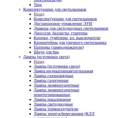
Трос
Комплектующие для светильников
Назад
Комплектующие для светильников
Дистанционое управление ЭУИ
Дравера для светодиодных светильников
Дросселя, балласты, стартеры
Кнопки, тумблеры, кл. выключатели
Кронштейны для уличного светильника
Патроны (ламподержатели)
Шнур для бра
Лампы (источники света)
Назад
Лампы (источники света)
Лампа индикаторная/сигнальная
Лампы газоразрядные
Лампы галогенные
Лампы люминесцентные
Лампы люминесцентные
неинтегрированные
Лампы накаливания
Лампы светодиодные
Лампы термоизлучатели
Лампы энергосберегающие (КЛЛ