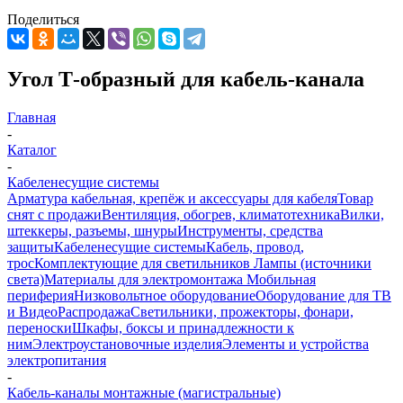
Поделиться
Угол Т-образный для кабель-канала
Главная
-
Каталог
-
Кабеленесущие системы
Арматура кабельная, крепёж и аксессуары для кабеля
Товар
снят с продажи
Вентиляция, обогрев, климатотехника
Вилки,
штеккеры, разъемы, шнуры
Инструменты, средства
защиты
Кабеленесущие системы
Кабель, провод,
трос
Комплектующие для светильников
Лампы (источники
света)
Материалы для электромонтажа
Мобильная
периферия
Низковольтное оборудование
Оборудование для ТВ
и Видео
Распродажа
Светильники, прожекторы, фонари,
переноски
Шкафы, боксы и принадлежности к
ним
Электроустановочные изделия
Элементы и устройства
электропитания
-
Кабель-каналы монтажные (магистральные)