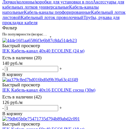
Лючки/колонны/коробки для установки в пол
Аксессуары для
кабельных лотков универсальные
Кабель-каналы
напольные
Кабель-каналы перфорированные
Кабельный лоток
листовой
Кабельный лоток проволочный
Трубы, рукава для
прокладки кабеля
Фильтр
По популярности (возрастание)
Быстрый просмотр
IEK Кабель-канал 40х40 ECOLINE (24 м)
Есть в наличии (20)
140
руб.
/м
-
+
В корзину
Быстрый просмотр
IEK Кабель-канал 40х16 ECOLINE сосна (30м)
Есть в наличии (42)
126
руб.
/м
-
+
В корзину
Быстрый просмотр