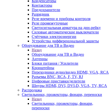
Конденсаторы
Контакторы
Предохранители
Разрядник
Реле времени и приборы контроля
Реле промежуточные
Светосигнальная арматура на дин-рейку
Силовые автоматические выключатели
Счётчики электроэнергии
Устройства дифференциальной защиты
Оборудование для ТВ и Видео
Назад
Оборудование для ТВ и Видео
Антенны
Блоки питания / Усилители
Кронштейны
Переходники аудио/видео HDMI, VGA, RCA
Разъемы BNС, RCA, F, TV, RJ
Цифровые приставки/делители
Шнуры HDMI, DVI, DVI-D, VGA, TV, RCA
Распродажа
Светильники, прожекторы, фонари, переноски
Назад
Светильники, прожекторы, фонари,
переноски