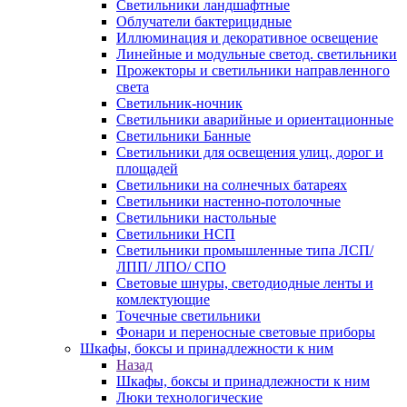
Светильники ландшафтные
Облучатели бактерицидные
Иллюминация и декоративное освещение
Линейные и модульные светод. светильники
Прожекторы и светильники направленного
света
Светильник-ночник
Светильники аварийные и ориентационные
Светильники Банные
Светильники для освещения улиц, дорог и
площадей
Светильники на солнечных батареях
Светильники настенно-потолочные
Светильники настольные
Светильники НСП
Светильники промышленные типа ЛСП/
ЛПП/ ЛПО/ СПО
Световые шнуры, светодиодные ленты и
комлектующие
Точечные светильники
Фонари и переносные световые приборы
Шкафы, боксы и принадлежности к ним
Назад
Шкафы, боксы и принадлежности к ним
Люки технологические