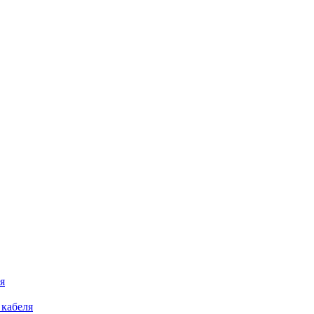
я
 кабеля