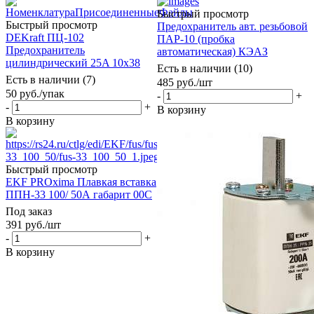
Быстрый просмотр
Быстрый просмотр
Предохранитель авт. резьбовой
DEKraft ПЦ-102
ПАР-10 (пробка
Предохранитель
автоматическая) КЭАЗ
цилиндрический 25A 10x38
Есть в наличии (10)
Есть в наличии (7)
485
руб.
/шт
50
руб.
/упак
-
+
-
+
В корзину
В корзину
Быстрый просмотр
EKF PROxima Плавкая вставка
ППН-33 100/ 50А габарит 00С
Под заказ
391
руб.
/шт
-
+
В корзину