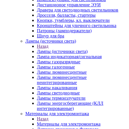
Дистанционое управление ЭУИ
Дравера для светодиодных светильников
Дросселя, балласты, стартеры
Кнопки, тумблеры, кл. выключатели
Кронштейны для уличного светильника
Патроны (ламподержатели)
Шнур для бра
Лампы (источники света)
Назад
Лампы (источники света)
Лампа индикаторная/сигнальная
Лампы газоразрядные
Лампы галогенные
Лампы люминесцентные
Лампы люминесцентные
неинтегрированные
Лампы накаливания
Лампы светодиодные
Лампы термоизлучатели
Лампы энергосберегающие (КЛЛ
интегрированные)
Материалы для электромонтажа
Назад
Материалы для электромонтажа