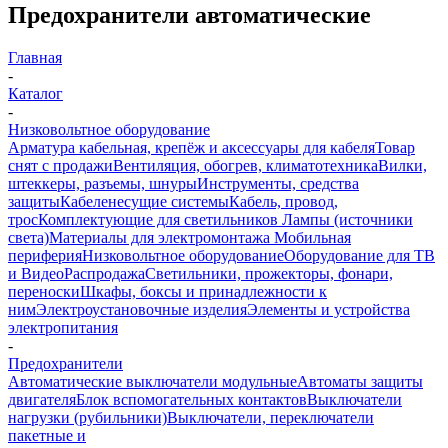
Предохранители автоматические
Главная
-
Каталог
-
Низковольтное оборудование
Арматура кабельная, крепёж и аксессуары для кабеля
Товар
снят с продажи
Вентиляция, обогрев, климатотехника
Вилки,
штеккеры, разъемы, шнуры
Инструменты, средства
защиты
Кабеленесущие системы
Кабель, провод,
трос
Комплектующие для светильников
Лампы (источники
света)
Материалы для электромонтажа
Мобильная
периферия
Низковольтное оборудование
Оборудование для ТВ
и Видео
Распродажа
Светильники, прожекторы, фонари,
переноски
Шкафы, боксы и принадлежности к
ним
Электроустановочные изделия
Элементы и устройства
электропитания
-
Предохранители
Автоматические выключатели модульные
Автоматы защиты
двигателя
Блок вспомогательных контактов
Выключатели
нагрузки (рубильники)
Выключатели, переключатели
пакетные и