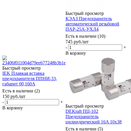
Быстрый просмотр
КЭАЗ Предохранитель
автоматический резьбовой
ПАР-25А-УХЛ4
Есть в наличии (10)
745
руб.
/шт
-
+
В корзину
Быстрый просмотр
IEK Плавкая вставка
предохранителя ППНИ-33,
габарит 00,160А
Есть в наличии (2)
150
руб.
/шт
-
+
Быстрый просмотр
В корзину
DEKraft ПЦ-102
Предохранитель
цилиндрический 16A 10x38
Есть в наличии (5)