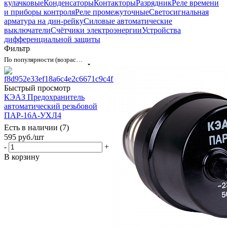
кулачковые
Конденсаторы
Контакторы
Разрядник
Реле времени
и приборы контроля
Реле промежуточные
Светосигнальная
арматура на дин-рейку
Силовые автоматические
выключатели
Счётчики электроэнергии
Устройства
дифференциальной защиты
Фильтр
По популярности (возрастание)
Быстрый просмотр
КЭАЗ Предохранитель
автоматический резьбовой
ПАР-16А-УХЛ4
Есть в наличии (7)
595
руб.
/шт
-
+
В корзину