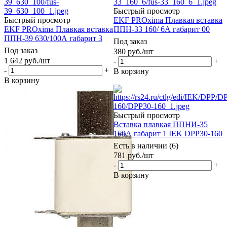
Быстрый просмотр
Быстрый просмотр
EKF PROxima Плавкая вставка
EKF PROxima Плавкая вставка
ППН-33 160/ 6А габарит 00
ППН-39 630/100А габарит 3
Под заказ
Под заказ
380
руб.
/шт
1 642
руб.
/шт
-
+
-
+
В корзину
В корзину
Быстрый просмотр
Вставка плавкая ППНИ-35
160А габарит 1 IEK DPP30-160
Есть в наличии (6)
781
руб.
/шт
-
+
В корзину