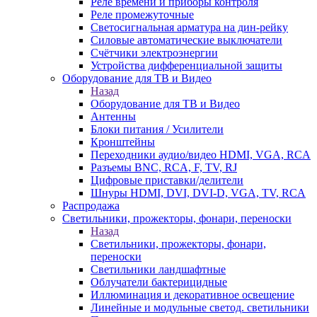
Реле времени и приборы контроля
Реле промежуточные
Светосигнальная арматура на дин-рейку
Силовые автоматические выключатели
Счётчики электроэнергии
Устройства дифференциальной защиты
Оборудование для ТВ и Видео
Назад
Оборудование для ТВ и Видео
Антенны
Блоки питания / Усилители
Кронштейны
Переходники аудио/видео HDMI, VGA, RCA
Разъемы BNС, RCA, F, TV, RJ
Цифровые приставки/делители
Шнуры HDMI, DVI, DVI-D, VGA, TV, RCA
Распродажа
Светильники, прожекторы, фонари, переноски
Назад
Светильники, прожекторы, фонари,
переноски
Светильники ландшафтные
Облучатели бактерицидные
Иллюминация и декоративное освещение
Линейные и модульные светод. светильники