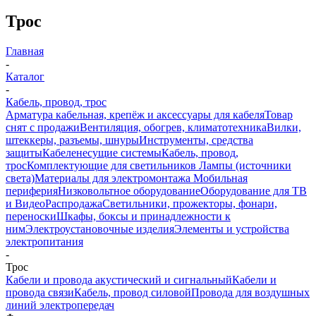
Трос
Главная
-
Каталог
-
Кабель, провод, трос
Арматура кабельная, крепёж и аксессуары для кабеля
Товар
снят с продажи
Вентиляция, обогрев, климатотехника
Вилки,
штеккеры, разъемы, шнуры
Инструменты, средства
защиты
Кабеленесущие системы
Кабель, провод,
трос
Комплектующие для светильников
Лампы (источники
света)
Материалы для электромонтажа
Мобильная
периферия
Низковольтное оборудование
Оборудование для ТВ
и Видео
Распродажа
Светильники, прожекторы, фонари,
переноски
Шкафы, боксы и принадлежности к
ним
Электроустановочные изделия
Элементы и устройства
электропитания
-
Трос
Кабели и провода акустический и сигнальный
Кабели и
провода связи
Кабель, провод силовой
Провода для воздушных
линий электропередач