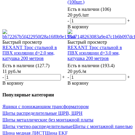
(100шт.)
Есть в наличии (106)
20
руб.
/шт
-
+
В корзину
Быстрый просмотр
Быстрый просмотр
REXANT Трос стальной в
REXANT Трос стальной в
ПВХ изоляции d=2.0 мм,
ПВХ изоляции d=3.0 мм,
катушка 200 метров
катушка 200 метров
Есть в наличии (127.7)
Есть в наличии (193.4)
11
руб.
/м
20
руб.
/м
-
+
-
+
В корзину
В корзину
Популярные категории
Ящики с понижающим трансформатором
Щиты распределительные ЩРВ, ЩРН
Щиты металлические без монтажной платы
Щиты учетно-распределительные
Щиты с монтажной панелью
Шина медная ЛИСТ
Шина EKF