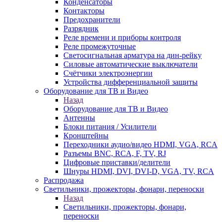
Конденсаторы
Контакторы
Предохранители
Разрядник
Реле времени и приборы контроля
Реле промежуточные
Светосигнальная арматура на дин-рейку
Силовые автоматические выключатели
Счётчики электроэнергии
Устройства дифференциальной защиты
Оборудование для ТВ и Видео
Назад
Оборудование для ТВ и Видео
Антенны
Блоки питания / Усилители
Кронштейны
Переходники аудио/видео HDMI, VGA, RCA
Разъемы BNС, RCA, F, TV, RJ
Цифровые приставки/делители
Шнуры HDMI, DVI, DVI-D, VGA, TV, RCA
Распродажа
Светильники, прожекторы, фонари, переноски
Назад
Светильники, прожекторы, фонари,
переноски