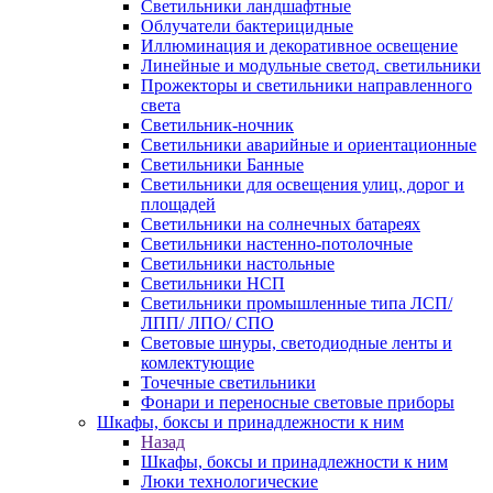
Светильники ландшафтные
Облучатели бактерицидные
Иллюминация и декоративное освещение
Линейные и модульные светод. светильники
Прожекторы и светильники направленного
света
Светильник-ночник
Светильники аварийные и ориентационные
Светильники Банные
Светильники для освещения улиц, дорог и
площадей
Светильники на солнечных батареях
Светильники настенно-потолочные
Светильники настольные
Светильники НСП
Светильники промышленные типа ЛСП/
ЛПП/ ЛПО/ СПО
Световые шнуры, светодиодные ленты и
комлектующие
Точечные светильники
Фонари и переносные световые приборы
Шкафы, боксы и принадлежности к ним
Назад
Шкафы, боксы и принадлежности к ним
Люки технологические