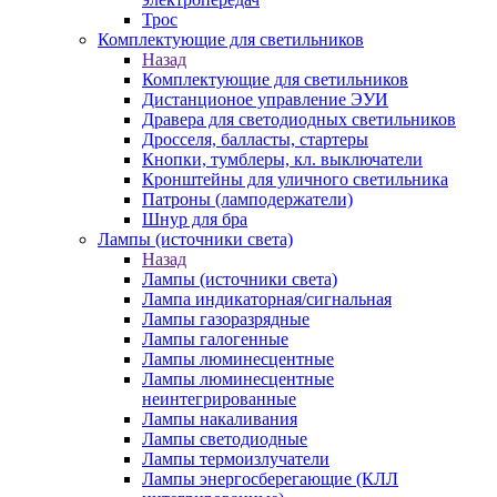
Трос
Комплектующие для светильников
Назад
Комплектующие для светильников
Дистанционое управление ЭУИ
Дравера для светодиодных светильников
Дросселя, балласты, стартеры
Кнопки, тумблеры, кл. выключатели
Кронштейны для уличного светильника
Патроны (ламподержатели)
Шнур для бра
Лампы (источники света)
Назад
Лампы (источники света)
Лампа индикаторная/сигнальная
Лампы газоразрядные
Лампы галогенные
Лампы люминесцентные
Лампы люминесцентные
неинтегрированные
Лампы накаливания
Лампы светодиодные
Лампы термоизлучатели
Лампы энергосберегающие (КЛЛ