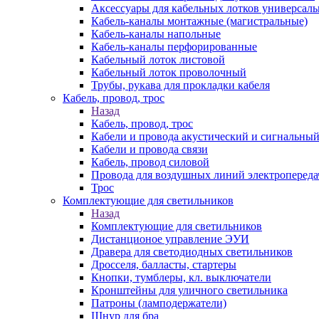
Аксессуары для кабельных лотков универсал
Кабель-каналы монтажные (магистральные)
Кабель-каналы напольные
Кабель-каналы перфорированные
Кабельный лоток листовой
Кабельный лоток проволочный
Трубы, рукава для прокладки кабеля
Кабель, провод, трос
Назад
Кабель, провод, трос
Кабели и провода акустический и сигнальны
Кабели и провода связи
Кабель, провод силовой
Провода для воздушных линий электропереда
Трос
Комплектующие для светильников
Назад
Комплектующие для светильников
Дистанционое управление ЭУИ
Дравера для светодиодных светильников
Дросселя, балласты, стартеры
Кнопки, тумблеры, кл. выключатели
Кронштейны для уличного светильника
Патроны (ламподержатели)
Шнур для бра