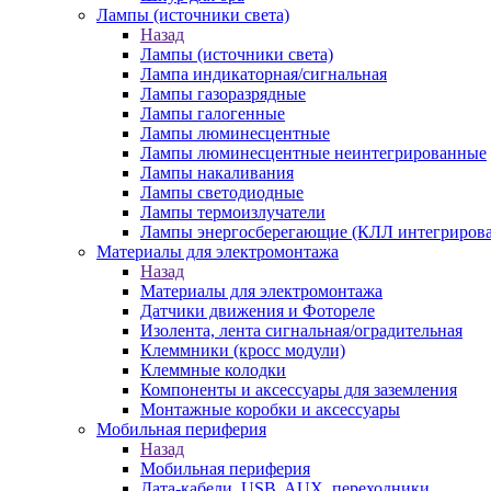
Лампы (источники света)
Назад
Лампы (источники света)
Лампа индикаторная/сигнальная
Лампы газоразрядные
Лампы галогенные
Лампы люминесцентные
Лампы люминесцентные неинтегрированные
Лампы накаливания
Лампы светодиодные
Лампы термоизлучатели
Лампы энергосберегающие (КЛЛ интегриров
Материалы для электромонтажа
Назад
Материалы для электромонтажа
Датчики движения и Фотореле
Изолента, лента сигнальная/оградительная
Клеммники (кросс модули)
Клеммные колодки
Компоненты и аксессуары для заземления
Монтажные коробки и аксессуары
Мобильная периферия
Назад
Мобильная периферия
Дата-кабели, USB, AUX, переходники