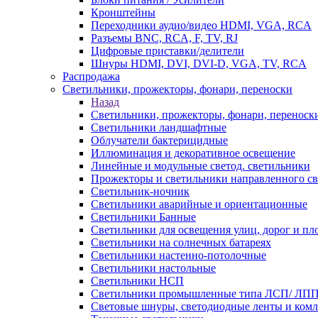
Кронштейны
Переходники аудио/видео HDMI, VGA, RCA
Разъемы BNС, RCA, F, TV, RJ
Цифровые приставки/делители
Шнуры HDMI, DVI, DVI-D, VGA, TV, RCA
Распродажа
Светильники, прожекторы, фонари, переноски
Назад
Светильники, прожекторы, фонари, переноск
Светильники ландшафтные
Облучатели бактерицидные
Иллюминация и декоративное освещение
Линейные и модульные светод. светильники
Прожекторы и светильники направленного св
Светильник-ночник
Светильники аварийные и ориентационные
Светильники Банные
Светильники для освещения улиц, дорог и п
Светильники на солнечных батареях
Светильники настенно-потолочные
Светильники настольные
Светильники НСП
Светильники промышленные типа ЛСП/ ЛП
Световые шнуры, светодиодные ленты и ком