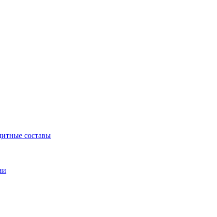
щитные составы
ии