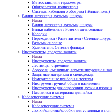
Метеостанция и термометры
Обогреватели, конвекторы
Системы кабельного обогрева (тёплые полы)
Вилки, штеккеры, разъемы, шнуры
Назад
Вилки, штеккеры, разъемы, шнуры
Вилки кабельные / Розетки штепсельные
Колодки
Переходники / Разветвители / Сетевые шнуры
Разъемы силовые
Удлинители, Сетевые фильтра
Инструменты, средства защиты
Назад
Инструменты, средства защиты
Лестницы, стремянки
Аэрозоли, смазочные, герметизирующие и за
Защитные материалы и спецодежда
Измерительные приборы и тестеры
Инструмент ручной общего назначения
Инструменты для опрессовки, резки и изоляц
Паяльники и материалы для пайки
Кабеленесущие системы
Назад
Кабеленесущие системы
Лючки/колонны/коробки для установки в пол