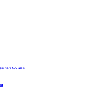
щитные составы
ии