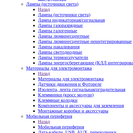
Лампы (источники света)
Назад
Лампы (источники света)
Лампа индикаторная/сигнальная
Лампы газоразрядные
Лампы галогенные
Лампы люминесцентные
Лампы люминесцентные неинтегрированные
Лампы накаливания
Лампы светодиодные
Лампы термоизлучатели
Лампы энергосберегающие (КЛЛ интегриров
Материалы для электромонтажа
Назад
Материалы для электромонтажа
Датчики движения и Фотореле
Изолента, лента сигнальная/оградительная
Клеммники (кросс модули)
Клеммные колодки
Компоненты и аксессуары для заземления
Монтажные коробки и аксессуары
Мобильная периферия
Назад
Мобильная периферия
Дата-кабели, USB, AUX, переходники