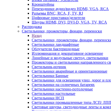
Кронштейны
Переходники аудио/видео HDMI, VGA, RCA
Разъемы BNС, RCA, F, TV, RJ
Цифровые приставки/делители
Шнуры HDMI, DVI, DVI-D, VGA, TV, RCA
Распродажа
Светильники, прожекторы, фонари, переноски
Назад
Светильники, прожекторы, фонари, переноск
Светильники ландшафтные
Облучатели бактерицидные
Иллюминация и декоративное освещение
Линейные и модульные светод. светильники
Прожекторы и светильники направленного св
Светильник-ночник
Светильники аварийные и ориентационные
Светильники Банные
Светильники для освещения улиц, дорог и п
Светильники на солнечных батареях
Светильники настенно-потолочные
Светильники настольные
Светильники НСП
Светильники промышленные типа ЛСП/ ЛП
Световые шнуры, светодиодные ленты и ком