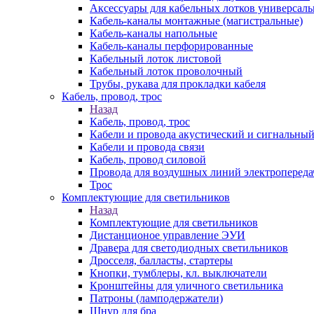
Аксессуары для кабельных лотков универсал
Кабель-каналы монтажные (магистральные)
Кабель-каналы напольные
Кабель-каналы перфорированные
Кабельный лоток листовой
Кабельный лоток проволочный
Трубы, рукава для прокладки кабеля
Кабель, провод, трос
Назад
Кабель, провод, трос
Кабели и провода акустический и сигнальны
Кабели и провода связи
Кабель, провод силовой
Провода для воздушных линий электропереда
Трос
Комплектующие для светильников
Назад
Комплектующие для светильников
Дистанционое управление ЭУИ
Дравера для светодиодных светильников
Дросселя, балласты, стартеры
Кнопки, тумблеры, кл. выключатели
Кронштейны для уличного светильника
Патроны (ламподержатели)
Шнур для бра