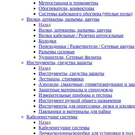
Метеостанция и термометры
Обогреватели, конвекторы
Системы кабельного обогрева (тёплые полы)
Вилки, штеккеры, разъемы, шнуры
Назад
Вилки, штеккеры, разъемы, шнуры
Вилки кабельные / Розетки штепсельные
Колодки
Переходники / Разветвители / Сетевые шнуры
Разъемы силовые
Удлинители, Сетевые фильтра
Инструменты, средства защиты
Назад
Инструменты, средства защиты
Лестницы, стремянки
Аэрозоли, смазочные, герметизирующие и за
Защитные материалы и спецодежда
Измерительные приборы и тестеры
Инструмент ручной общего назначения
Инструменты для опрессовки, резки и изоляц
Паяльники и материалы для пайки
Кабеленесущие системы
Назад
Кабеленесущие системы
Лючки/колонны/коробки для установки в пол