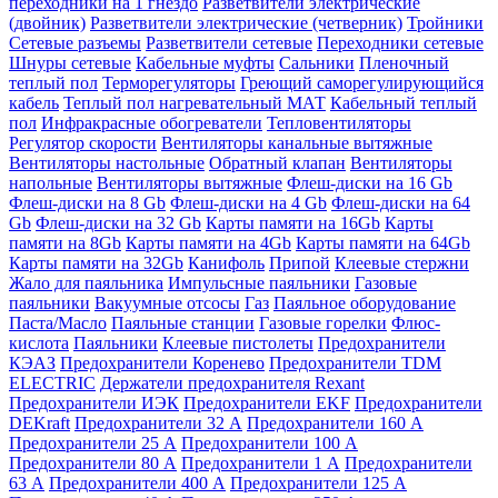
переходники на 1 гнездо
Разветвители электрические
(двойник)
Разветвители электрические (четверник)
Тройники
Сетевые разъемы
Разветвители сетевые
Переходники сетевые
Шнуры сетевые
Кабельные муфты
Сальники
Пленочный
теплый пол
Терморегуляторы
Греющий саморегулирующийся
кабель
Теплый пол нагревательный МАТ
Кабельный теплый
пол
Инфракрасные обогреватели
Тепловентиляторы
Регулятор скорости
Вентиляторы канальные вытяжные
Вентиляторы настольные
Обратный клапан
Вентиляторы
напольные
Вентиляторы вытяжные
Флеш-диски на 16 Gb
Флеш-диски на 8 Gb
Флеш-диски на 4 Gb
Флеш-диски на 64
Gb
Флеш-диски на 32 Gb
Карты памяти на 16Gb
Карты
памяти на 8Gb
Карты памяти на 4Gb
Карты памяти на 64Gb
Карты памяти на 32Gb
Канифоль
Припой
Клеевые стержни
Жало для паяльника
Импульсные паяльники
Газовые
паяльники
Вакуумные отсосы
Газ
Паяльное оборудование
Паста/Масло
Паяльные станции
Газовые горелки
Флюс-
кислота
Паяльники
Клеевые пистолеты
Предохранители
КЭАЗ
Предохранители Коренево
Предохранители TDM
ELECTRIC
Держатели предохранителя Rexant
Предохранители ИЭК
Предохранители EKF
Предохранители
DEKraft
Предохранители 32 А
Предохранители 160 А
Предохранители 25 А
Предохранители 100 А
Предохранители 80 А
Предохранители 1 А
Предохранители
63 А
Предохранители 400 А
Предохранители 125 А