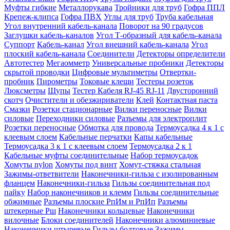
Муфты гибкие
Металлорукава
Тройники для труб
Гофра ППЛ
Крепеж-клипса
Гофра ПВХ
Углы для труб
Труба кабельная
Угол внутренний кабель-канала
Поворот на 90 градусов
Заглушки кабель-каналов
Угол Т-образный для кабель-канала
Суппорт
Кабель-канал
Угол внешний кабель-канала
Угол
плоский кабель-канала
Соединители
Детекторы определители
Автотестер
Мегаомметр
Универсальные пробники
Детекторы
скрытой проводки
Цифровые мультиметры
Отвертки-
пробник
Пирометры
Токовые клещи
Тестеры розеток
Люксметры
Щупы
Тестер Кабеля RJ-45 RJ-11
Двусторонний
скотч
Очистители и обезжириватели
Клей
Контактная паста
Смазки
Розетки стационарные
Вилки переносные
Вилки
силовые
Переходники силовые
Разъемы для электроплит
Розетки переносные
Обмотка для провода
Термоусадка 4 к 1 с
клеевым слоем
Кабельные перчатки
Капы кабельные
Термоусадка 3 к 1 с клеевым слоем
Термоусадка 2 к 1
Кабельные муфты соединительные
Набор термоусадок
Хомуты nylon
Хомуты под винт
Хомут-стяжка стальная
Зажимы-ответвители
Наконечники-гильза с изолированным
фланцем
Наконечники-гильза
Гильзы соединительная под
пайку
Набор наконечников и клемм
Гильзы соединительные
обжимные
Разъемы плоские РпИм и РпИп
Разъемы
штекерные Рш
Наконечники кольцевые
Наконечники
вилочные
Блоки соединителей
Наконечники алюминиевые
Наконечники штыревые
Гильзы болтовые
Зажимы