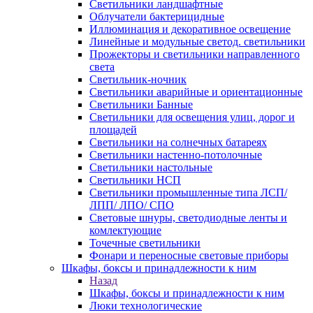
Светильники ландшафтные
Облучатели бактерицидные
Иллюминация и декоративное освещение
Линейные и модульные светод. светильники
Прожекторы и светильники направленного
света
Светильник-ночник
Светильники аварийные и ориентационные
Светильники Банные
Светильники для освещения улиц, дорог и
площадей
Светильники на солнечных батареях
Светильники настенно-потолочные
Светильники настольные
Светильники НСП
Светильники промышленные типа ЛСП/
ЛПП/ ЛПО/ СПО
Световые шнуры, светодиодные ленты и
комлектующие
Точечные светильники
Фонари и переносные световые приборы
Шкафы, боксы и принадлежности к ним
Назад
Шкафы, боксы и принадлежности к ним
Люки технологические