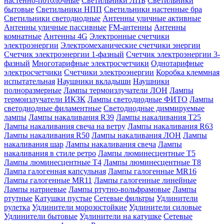
настенно-потолочные
Светильники ЛПБ
Светильники
бытовые
Светильники НПП
Светильники настенные бра
Светильники светодиодные
Антенны уличные активные
Антенны уличные пассивные
FM-антенны
Антенны
комнатные
Антенны 4G
Электронные счетчики
электроэнергии
Электромеханические счетчики энергии
Счетчик электроэнергии 1-фазный
Счетчик электроэнергии 3-
фазный
Многотарифные электросчетчики
Однотарифные
электросчетчики
Счетчики электроэнергии
Коробка клеммная
испытательная
Наушники вкладыши
Наушники
полноразмерные
Лампы термоизлучатели ЛОН
Лампы
термоизлучатели ИКЗК
Лампы светодиодные ФИТО
Лампы
светодиодные филаментные
Светодиодные диммируемые
лампы
Лампы накаливания R39
Лампы накаливания T25
Лампы накаливания свеча на ветру
Лампы накаливания R63
Лампы накаливания R50
Лампы накаливания ЛОН
Лампы
накаливания шар
Лампы накаливания свеча
Лампы
накаливания в стиле ретро
Лампы люминесцентные T5
Лампы люминесцентные T4
Лампы люминесцентные T8
Лампа галогенная капсульная
Лампы галогенные MR16
Лампы галогенные MR11
Лампы галогенные линейные
Лампы натриевые
Лампы ртутно-вольфрамовые
Лампы
ртутные
Катушки пустые
Сетевые фильтры
Удлинители
рулетка
Удлинители морозостойкие
Удлинители силовые
Удлинители бытовые
Удлинители на катушке
Сетевые