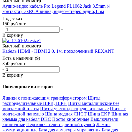
Быстрый просмотр
Аудио-видео кабель Pro Legend PL1062 Jack 3.5mm (4
контакта) -3xRCA вилка, видео+стерео-аудио,1.5м
Под заказ
150
руб.
/шт
-
+
В корзину
Быстрый просмотр
Кабель HDMI - HDMI 2.0, 1м, позолоченный REXANT
Есть в наличии (9)
350
руб.
/шт
-
+
В корзину
Популярные категории
Ящики с понижающим трансформатором
Щиты
распределительные ЩРВ, ЩРН
Щиты металлические без
монтажной платы
Щиты учетно-распределительные
Щиты с
монтажной панелью
Шина медная ЛИСТ
Шина EKF
Шинная
клемма для кабеля DKC
Посты кнопочные
Выключатели
кнопочные
Переключатели с длинной ручкой
Лампы
коммутационные
База для арматуры управления
База для