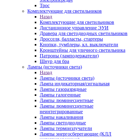
Трос
Комплектующие для светильников
Назад
Комплектующие для светильников
Дистанционое управление ЭУИ
Дравера для светодиодных светильников
Дросселя, балласты, стартеры
Кнопки, тумблеры, кл. выключатели
Кронштейны для уличного светильника
Патроны (ламподержатели)
Шнур для бра
Лампы (источники света)
Назад
Лампы (источники света)
Лампа индикаторная/сигнальная
Лампы газоразрядные
Лампы галогенные
Лампы люминесцентные
Лампы люминесцентные
неинтегрированные
Лампы накаливания
Лампы светодиодные
Лампы термоизлучатели
Лампы энергосберегающие (КЛЛ