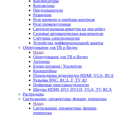
Конденсаторы
Контакторы
Предохранители
Разрядник
Реле времени и приборы контроля
Реле промежуточные
Светосигнальная арматура на дин-рейку
Силовые автоматические выключатели
Счётчики электроэнергии
Устройства дифференциальной защиты
Оборудование для ТВ и Видео
Назад
Оборудование для ТВ и Видео
Антенны
Блоки питания / Усилители
Кронштейны
Переходники аудио/видео HDMI, VGA, RCA
Разъемы BNС, RCA, F, TV, RJ
Цифровые приставки/делители
Шнуры HDMI, DVI, DVI-D, VGA, TV, RCA
Распродажа
Светильники, прожекторы, фонари, переноски
Назад
Светильники, прожекторы, фонари,
переноски