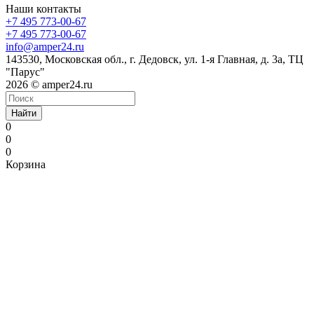
Наши контакты
+7 495 773-00-67
+7 495 773-00-67
info@amper24.ru
143530, Московская обл., г. Дедовск, ул. 1-я Главная, д. 3а, ТЦ
"Парус"
2026 © amper24.ru
Найти
0
0
0
Корзина