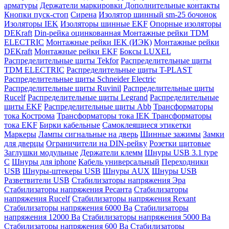
арматуры
Держатели маркировки
Дополнительные контакты
Кнопки пуск-стоп
Сирена
Изолятор шинный sm-25 бочонок
Изоляторы IEK
Изоляторы шинные EKF
Опорные изоляторы
DEKraft
Din-рейка оцинкованная
Монтажные рейки TDM
ELECTRIC
Монтажные рейки IEK (ИЭК)
Монтажные рейки
DEKraft
Монтажные рейки EKF
Боксы LUXEL
Распределительные щиты Tekfor
Распределительные щиты
TDM ELECTRIC
Распределительные щиты T-PLAST
Распределительные щиты Schneider Electric
Распределительные щиты Ruvinil
Распределительные щиты
Rucelf
Распределительные щиты Legrand
Распределительные
щиты EKF
Распределительные щиты Abb
Трансформаторы
тока Кострома
Трансформаторы тока IEK
Трансформаторы
тока EKF
Бирки кабельные
Самоклеящиеся этикетки
Маркеры
Лампы сигнальные на дверь
Шинные зажимы
Замки
для дверцы
Ограничители на DIN-рейку
Розетки щитовые
Заглушки модульные
Держатели клемм
Шнуры USB 3.1 type
C
Шнуры для iphone
Кабель универсальный
Переходники
USB
Шнуры-штекеры USB
Шнуры AUX
Шнуры USB
Разветвители USB
Стабилизаторы напряжения Эра
Стабилизаторы напряжения Ресанта
Cтабилизаторы
напряжения Rucelf
Cтабилизаторы напряжения Rexant
Стабилизаторы напряжения 6000 Ва
Стабилизаторы
напряжения 12000 Ва
Стабилизаторы напряжения 5000 Ва
Стабилизаторы напряжения 600 Ва
Стабилизаторы