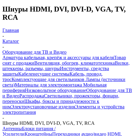
Шнуры HDMI, DVI, DVI-D, VGA, TV,
RCA
Главная
-
Каталог
-
Оборудование для ТВ и Видео
Арматура кабельная, крепёж и аксессуары для кабеля
Товар
снят с продажи
Вентиляция, обогрев, климатотехника
Вилки,
штеккеры, разъемы, шнуры
Инструменты, средства
защиты
Кабеленесущие системы
Кабель, провод,
трос
Комплектующие для светильников
Лампы (источники
света)
Материалы для электромонтажа
Мобильная
периферия
Низковольтное оборудование
Оборудование для ТВ
и Видео
Распродажа
Светильники, прожекторы, фонари,
переноски
Шкафы, боксы и принадлежности к
ним
Электроустановочные изделия
Элементы и устройства
электропитания
-
Шнуры HDMI, DVI, DVI-D, VGA, TV, RCA
Антенны
Блоки питания /
Усилители
Кронштейны
Переходники аудио/видео HDMI,