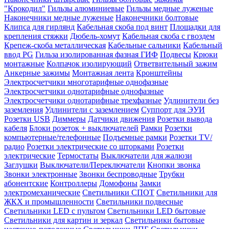
"Крокодил"
Гильзы алюминиевые
Гильзы медные луженые
Наконечники медные луженые
Наконечники болтовые
Клипса для гирлянд
Кабельная скоба под винт
Площадки для
крепления стяжки
Дюбель-хомут
Кабельная скоба с гвоздем
Крепеж-скоба металлическая
Кабельные сальники
Кабельный
ввод PG
Гильза изолированная фазная ГИФ
Подвесы
Крюки
монтажные
Колпачок изолирующий
Ответвительный зажим
Анкерные зажимы
Монтажная лента
Кронштейны
Электросчетчики многотарифные однофазные
Электросчетчики однотарифные однофазные
Электросчетчики однотарифные трехфазные
Удлинители без
заземления
Удлинители с заземлением
Суппорт для ЭУИ
Розетки USB
Диммеры
Датчики движения
Розетки вывода
кабеля
Блоки розеток + выключателей
Рамки
Розетки
компьютерные/телефонные
Подъемные рамки
Розетки TV/
радио
Розетки электрические со шторками
Розетки
электрические
Термостаты
Выключатели для жалюзи
Заглушки
Выключатели/Переключатели
Кнопки звонка
Звонки электронные
Звонки беспроводные
Трубки
абонентские
Контроллеры
Домофоны
Замки
электромеханические
Светильники СПОТ
Светильники для
ЖКХ и промышленности
Светильники подвесные
Светильники LED с пультом
Светильники LED бытовые
Светильники для картин и зеркал
Светильники бытовые