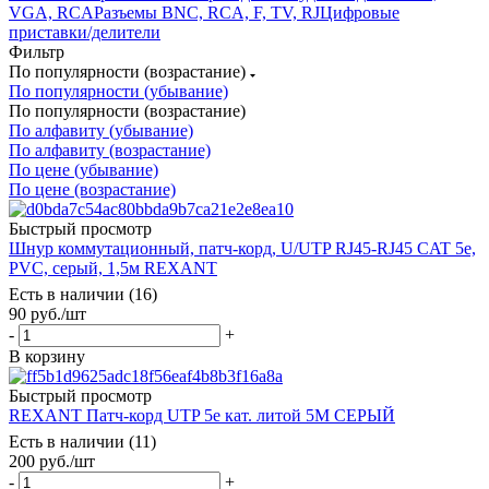
VGA, RCA
Разъемы BNС, RCA, F, TV, RJ
Цифровые
приставки/делители
Фильтр
По популярности (возрастание)
По популярности (убывание)
По популярности (возрастание)
По алфавиту (убывание)
По алфавиту (возрастание)
По цене (убывание)
По цене (возрастание)
Быстрый просмотр
Шнур коммутационный, патч-корд, U/UTP RJ45-RJ45 CAT 5e,
PVC, серый, 1,5м REXANT
Есть в наличии (16)
90
руб.
/шт
-
+
В корзину
Быстрый просмотр
REXANT Патч-корд UTP 5e кат. литой 5М СЕРЫЙ
Есть в наличии (11)
200
руб.
/шт
-
+