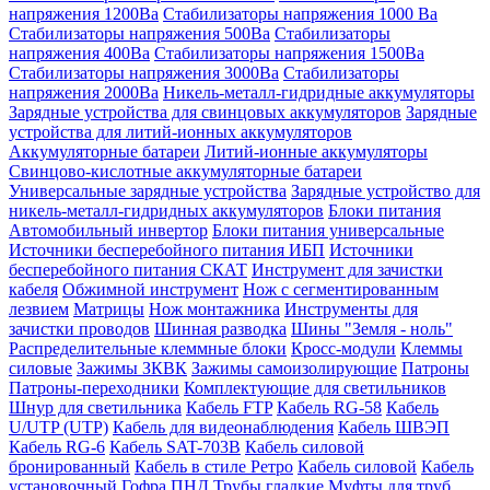
напряжения 1200Ва
Стабилизаторы напряжения 1000 Ва
Стабилизаторы напряжения 500Ва
Стабилизаторы
напряжения 400Ва
Стабилизаторы напряжения 1500Ва
Стабилизаторы напряжения 3000Ва
Стабилизаторы
напряжения 2000Ва
Никель-металл-гидридные аккумуляторы
Зарядные устройства для свинцовых аккумуляторов
Зарядные
устройства для литий-ионных аккумуляторов
Аккумуляторные батареи
Литий-ионные аккумуляторы
Свинцово-кислотные аккумуляторные батареи
Универсальные зарядные устройства
Зарядные устройство для
никель-металл-гидридных аккумуляторов
Блоки питания
Автомобильный инвертор
Блоки питания универсальные
Источники бесперебойного питания ИБП
Источники
бесперебойного питания СКАТ
Инструмент для зачистки
кабеля
Обжимной инструмент
Нож с сегментированным
лезвием
Матрицы
Нож монтажника
Инструменты для
зачистки проводов
Шинная разводка
Шины "Земля - ноль"
Распределительные клеммные блоки
Кросс-модули
Клеммы
силовые
Зажимы ЗКВК
Зажимы самоизолирующие
Патроны
Патроны-переходники
Комплектующие для светильников
Шнур для светильника
Кабель FTP
Кабель RG-58
Кабель
U/UTP (UTP)
Кабель для видеонаблюдения
Кабель ШВЭП
Кабель RG-6
Кабель SAT-703B
Кабель силовой
бронированный
Кабель в стиле Ретро
Кабель силовой
Кабель
установочный
Гофра ПНД
Трубы гладкие
Муфты для труб