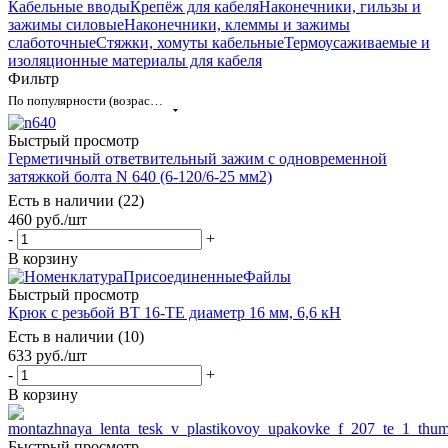
Кабельные вводы
Крепёж для кабеля
Наконечники, гильзы и
зажимы силовые
Наконечники, клеммы и зажимы
слаботочные
Стяжки, хомуты кабельные
Термоусаживаемые и
изоляционные материалы для кабеля
Фильтр
По популярности (возрастание)
Быстрый просмотр
Герметичный ответвительный зажим с одновременной
затяжкой болта N 640 (6-120/6-25 мм2)
Есть в наличии (22)
460
руб.
/шт
-
+
В корзину
Быстрый просмотр
Крюк с резьбой BT 16-TE диаметр 16 мм, 6,6 кН
Есть в наличии (10)
633
руб.
/шт
-
+
В корзину
Быстрый просмотр