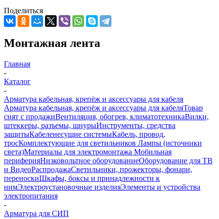
Поделиться
Монтажная лента
Главная
-
Каталог
-
Арматура кабельная, крепёж и аксессуары для кабеля
Арматура кабельная, крепёж и аксессуары для кабеля
Товар
снят с продажи
Вентиляция, обогрев, климатотехника
Вилки,
штеккеры, разъемы, шнуры
Инструменты, средства
защиты
Кабеленесущие системы
Кабель, провод,
трос
Комплектующие для светильников
Лампы (источники
света)
Материалы для электромонтажа
Мобильная
периферия
Низковольтное оборудование
Оборудование для ТВ
и Видео
Распродажа
Светильники, прожекторы, фонари,
переноски
Шкафы, боксы и принадлежности к
ним
Электроустановочные изделия
Элементы и устройства
электропитания
-
Арматура для СИП