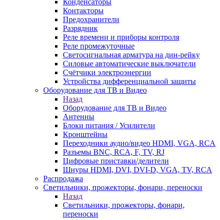
Конденсаторы
Контакторы
Предохранители
Разрядник
Реле времени и приборы контроля
Реле промежуточные
Светосигнальная арматура на дин-рейку
Силовые автоматические выключатели
Счётчики электроэнергии
Устройства дифференциальной защиты
Оборудование для ТВ и Видео
Назад
Оборудование для ТВ и Видео
Антенны
Блоки питания / Усилители
Кронштейны
Переходники аудио/видео HDMI, VGA, RCA
Разъемы BNС, RCA, F, TV, RJ
Цифровые приставки/делители
Шнуры HDMI, DVI, DVI-D, VGA, TV, RCA
Распродажа
Светильники, прожекторы, фонари, переноски
Назад
Светильники, прожекторы, фонари,
переноски