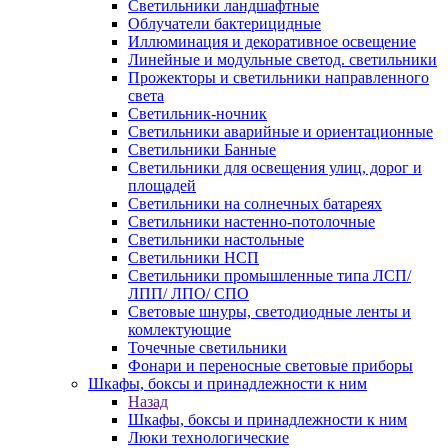
Светильники ландшафтные
Облучатели бактерицидные
Иллюминация и декоративное освещение
Линейные и модульные светод. светильники
Прожекторы и светильники направленного
света
Светильник-ночник
Светильники аварийные и ориентационные
Светильники Банные
Светильники для освещения улиц, дорог и
площадей
Светильники на солнечных батареях
Светильники настенно-потолочные
Светильники настольные
Светильники НСП
Светильники промышленные типа ЛСП/
ЛПП/ ЛПО/ СПО
Световые шнуры, светодиодные ленты и
комлектующие
Точечные светильники
Фонари и переносные световые приборы
Шкафы, боксы и принадлежности к ним
Назад
Шкафы, боксы и принадлежности к ним
Люки технологические