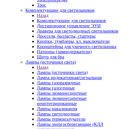
Трос
Комплектующие для светильников
Назад
Комплектующие для светильников
Дистанционое управление ЭУИ
Дравера для светодиодных светильников
Дросселя, балласты, стартеры
Кнопки, тумблеры, кл. выключатели
Кронштейны для уличного светильника
Патроны (ламподержатели)
Шнур для бра
Лампы (источники света)
Назад
Лампы (источники света)
Лампа индикаторная/сигнальная
Лампы газоразрядные
Лампы галогенные
Лампы люминесцентные
Лампы люминесцентные
неинтегрированные
Лампы накаливания
Лампы светодиодные
Лампы термоизлучатели
Лампы энергосберегающие (КЛЛ