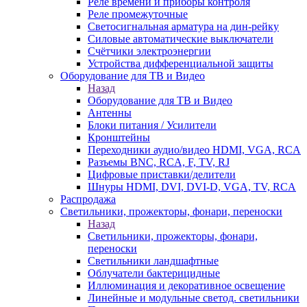
Реле времени и приборы контроля
Реле промежуточные
Светосигнальная арматура на дин-рейку
Силовые автоматические выключатели
Счётчики электроэнергии
Устройства дифференциальной защиты
Оборудование для ТВ и Видео
Назад
Оборудование для ТВ и Видео
Антенны
Блоки питания / Усилители
Кронштейны
Переходники аудио/видео HDMI, VGA, RCA
Разъемы BNС, RCA, F, TV, RJ
Цифровые приставки/делители
Шнуры HDMI, DVI, DVI-D, VGA, TV, RCA
Распродажа
Светильники, прожекторы, фонари, переноски
Назад
Светильники, прожекторы, фонари,
переноски
Светильники ландшафтные
Облучатели бактерицидные
Иллюминация и декоративное освещение
Линейные и модульные светод. светильники