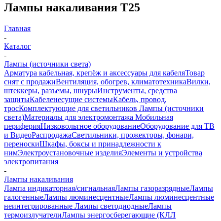
Лампы накаливания T25
Главная
-
Каталог
-
Лампы (источники света)
Арматура кабельная, крепёж и аксессуары для кабеля
Товар
снят с продажи
Вентиляция, обогрев, климатотехника
Вилки,
штеккеры, разъемы, шнуры
Инструменты, средства
защиты
Кабеленесущие системы
Кабель, провод,
трос
Комплектующие для светильников
Лампы (источники
света)
Материалы для электромонтажа
Мобильная
периферия
Низковольтное оборудование
Оборудование для ТВ
и Видео
Распродажа
Светильники, прожекторы, фонари,
переноски
Шкафы, боксы и принадлежности к
ним
Электроустановочные изделия
Элементы и устройства
электропитания
-
Лампы накаливания
Лампа индикаторная/сигнальная
Лампы газоразрядные
Лампы
галогенные
Лампы люминесцентные
Лампы люминесцентные
неинтегрированные
Лампы светодиодные
Лампы
термоизлучатели
Лампы энергосберегающие (КЛЛ