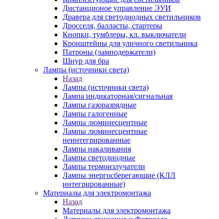
Дистанционое управление ЭУИ
Дравера для светодиодных светильников
Дросселя, балласты, стартеры
Кнопки, тумблеры, кл. выключатели
Кронштейны для уличного светильника
Патроны (ламподержатели)
Шнур для бра
Лампы (источники света)
Назад
Лампы (источники света)
Лампа индикаторная/сигнальная
Лампы газоразрядные
Лампы галогенные
Лампы люминесцентные
Лампы люминесцентные
неинтегрированные
Лампы накаливания
Лампы светодиодные
Лампы термоизлучатели
Лампы энергосберегающие (КЛЛ
интегрированные)
Материалы для электромонтажа
Назад
Материалы для электромонтажа