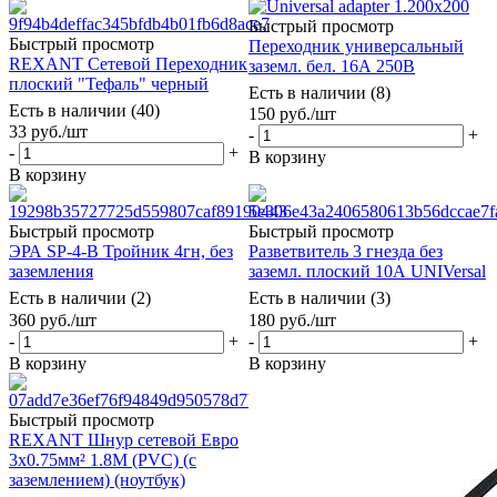
Быстрый просмотр
Быстрый просмотр
Переходник универсальный
REXANT Сетевой Переходник
заземл. бел. 16А 250В
плоский "Тефаль" черный
Есть в наличии (8)
Есть в наличии (40)
150
руб.
/шт
33
руб.
/шт
-
+
-
+
В корзину
В корзину
Быстрый просмотр
Быстрый просмотр
ЭРА SP-4-B Тройник 4гн, без
Разветвитель 3 гнезда без
заземления
заземл. плоский 10А UNIVersal
Есть в наличии (2)
Есть в наличии (3)
360
руб.
/шт
180
руб.
/шт
-
+
-
+
В корзину
В корзину
Быстрый просмотр
REXANT Шнур сетевой Евро
3х0.75мм² 1.8М (PVC) (с
заземлением) (ноутбук)