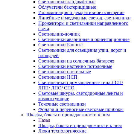
Светильники ландшафтные
Облучатели бактерицидные
Иллюминация и декоративное освещение
Линейные и модульные светод. светильники
Прожекторы и светильники направленного
света
Светильник-ночник
Светильники аварийные и ориентационные
Светильники Банные
Светильники для освещения улиц, дорог и
площадей
Светильники на солнечных батареях
Светильники настенно-потолочные
Светильники настольные
Светильники НСП
Светильники промышленные типа ЛСП/
ЛПП/ ЛПО/ СПО
Световые шнуры, светодиодные ленты и
комлектующие
Точечные светильники
Фонари и переносные световые приборы
Шкафы, боксы и принадлежности к ним
Назад
Шкафы, боксы и принадлежности к ним
Люки технологические