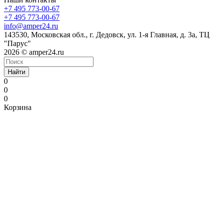
+7 495 773-00-67
+7 495 773-00-67
info@amper24.ru
143530, Московская обл., г. Дедовск, ул. 1-я Главная, д. 3а, ТЦ
"Парус"
2026 © amper24.ru
Найти
0
0
0
Корзина