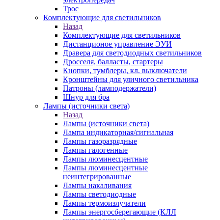
Трос
Комплектующие для светильников
Назад
Комплектующие для светильников
Дистанционое управление ЭУИ
Дравера для светодиодных светильников
Дросселя, балласты, стартеры
Кнопки, тумблеры, кл. выключатели
Кронштейны для уличного светильника
Патроны (ламподержатели)
Шнур для бра
Лампы (источники света)
Назад
Лампы (источники света)
Лампа индикаторная/сигнальная
Лампы газоразрядные
Лампы галогенные
Лампы люминесцентные
Лампы люминесцентные
неинтегрированные
Лампы накаливания
Лампы светодиодные
Лампы термоизлучатели
Лампы энергосберегающие (КЛЛ