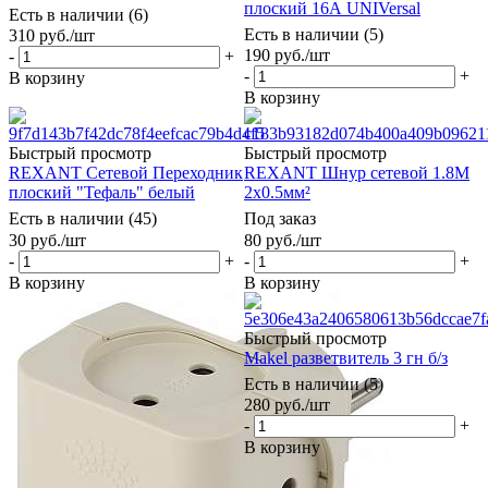
плоский 16А UNIVersal
Есть в наличии (6)
Есть в наличии (5)
310
руб.
/шт
190
руб.
/шт
-
+
-
+
В корзину
В корзину
Быстрый просмотр
Быстрый просмотр
REXANT Сетевой Переходник
REXANT Шнур сетевой 1.8М
плоский "Тефаль" белый
2x0.5мм²
Есть в наличии (45)
Под заказ
30
руб.
/шт
80
руб.
/шт
-
+
-
+
В корзину
В корзину
Быстрый просмотр
Makel разветвитель 3 гн б/з
Есть в наличии (5)
280
руб.
/шт
-
+
В корзину