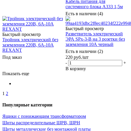
Кабель питания для
системного блока A333 1,5м
Есть в наличии (4)
Быстрый просмотр
Разветвитель электрический
Быстрый просмотр
ЭРА SPx-3-B на 3 розетки без
Тройник электрический без
заземления 10А черный
заземления 220В, 6A-10A
REXANT
Есть в наличии (2)
220
руб.
/шт
Под заказ
-
+
В корзину
Показать еще
1
2
Популярные категории
Ящики с понижающим трансформатором
Щиты распределительные ЩРВ, ЩРН
Щиты металлические без монтажной платы