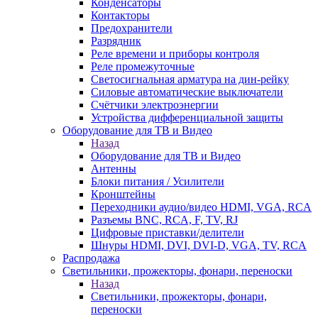
Конденсаторы
Контакторы
Предохранители
Разрядник
Реле времени и приборы контроля
Реле промежуточные
Светосигнальная арматура на дин-рейку
Силовые автоматические выключатели
Счётчики электроэнергии
Устройства дифференциальной защиты
Оборудование для ТВ и Видео
Назад
Оборудование для ТВ и Видео
Антенны
Блоки питания / Усилители
Кронштейны
Переходники аудио/видео HDMI, VGA, RCA
Разъемы BNС, RCA, F, TV, RJ
Цифровые приставки/делители
Шнуры HDMI, DVI, DVI-D, VGA, TV, RCA
Распродажа
Светильники, прожекторы, фонари, переноски
Назад
Светильники, прожекторы, фонари,
переноски