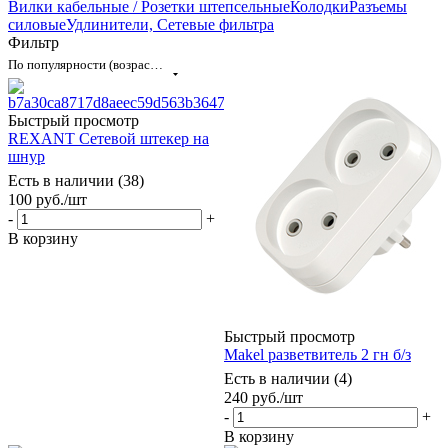
Вилки кабельные / Розетки штепсельные
Колодки
Разъемы
силовые
Удлинители, Сетевые фильтра
Фильтр
По популярности (возрастание)
Быстрый просмотр
REXANT Cетевой штекер на
шнур
Есть в наличии (38)
100
руб.
/шт
-
+
В корзину
Быстрый просмотр
Makel разветвитель 2 гн б/з
Есть в наличии (4)
240
руб.
/шт
-
+
В корзину