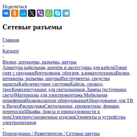
Поделиться
Сетевые разъемы
Главная
-
Каталог
-
Вилки, штеккеры, разъемы, шнуры
Арматура кабельная, крепёж и аксессуары для кабеля
Товар
снят с продажи
Вентиляция, обогрев, климатотехника
Вилки,
штеккеры, разъемы, шнуры
Инструменты, средства
защиты
Кабеленесущие системы
Кабель, провод,
трос
Комплектующие для светильников
Лампы (источники
света)
Материалы для электромонтажа
Мобильная
периферия
Низковольтное оборудование
Оборудование для ТВ
и Видео
Распродажа
Светильники, прожекторы, фонари,
переноски
Шкафы, боксы и принадлежности к
ним
Электроустановочные изделия
Элементы и устройства
электропитания
-
Переходники / Разветвители / Сетевые шнуры