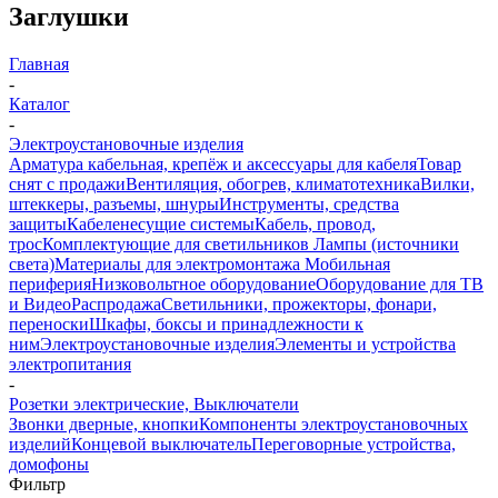
Заглушки
Главная
-
Каталог
-
Электроустановочные изделия
Арматура кабельная, крепёж и аксессуары для кабеля
Товар
снят с продажи
Вентиляция, обогрев, климатотехника
Вилки,
штеккеры, разъемы, шнуры
Инструменты, средства
защиты
Кабеленесущие системы
Кабель, провод,
трос
Комплектующие для светильников
Лампы (источники
света)
Материалы для электромонтажа
Мобильная
периферия
Низковольтное оборудование
Оборудование для ТВ
и Видео
Распродажа
Светильники, прожекторы, фонари,
переноски
Шкафы, боксы и принадлежности к
ним
Электроустановочные изделия
Элементы и устройства
электропитания
-
Розетки электрические, Выключатели
Звонки дверные, кнопки
Компоненты электроустановочных
изделий
Концевой выключатель
Переговорные устройства,
домофоны
Фильтр