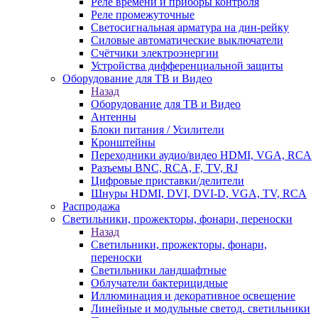
Реле времени и приборы контроля
Реле промежуточные
Светосигнальная арматура на дин-рейку
Силовые автоматические выключатели
Счётчики электроэнергии
Устройства дифференциальной защиты
Оборудование для ТВ и Видео
Назад
Оборудование для ТВ и Видео
Антенны
Блоки питания / Усилители
Кронштейны
Переходники аудио/видео HDMI, VGA, RCA
Разъемы BNС, RCA, F, TV, RJ
Цифровые приставки/делители
Шнуры HDMI, DVI, DVI-D, VGA, TV, RCA
Распродажа
Светильники, прожекторы, фонари, переноски
Назад
Светильники, прожекторы, фонари,
переноски
Светильники ландшафтные
Облучатели бактерицидные
Иллюминация и декоративное освещение
Линейные и модульные светод. светильники