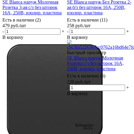
SE Blanca наруж Молочная
SE Blanca наруж Бел Розетка 2-
Розетка 3-ая с/з без шторок
ая б/з без шторок 16А, 250В,
16А, 250В, изолир. пластина
изолир. пластина
Есть в наличии (2)
Есть в наличии (11)
479
руб.
/шт
258
руб.
/шт
-
+
-
+
В корзину
В корзину
Быстрый просмотр
SE Blanca наруж Молочная
Розетка с/з без шторок 16А,
250В, изолир. пластина
Есть в наличии (6)
220
руб.
/шт
-
+
В корзину