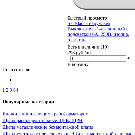
Быстрый просмотр
SE Blanca наруж Бел
Выключатель 1-клавишный с
подсветкой 6А, 250B, изолир.
пластина
Есть в наличии (10)
298
руб.
/шт
-
+
В корзину
Показать еще
1
2
3
84
Популярные категории
Ящики с понижающим трансформатором
Щиты распределительные ЩРВ, ЩРН
Щиты металлические без монтажной платы
Щиты учетно-распределительные
Щиты с монтажной панелью