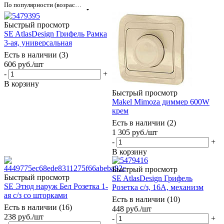
По популярности (возрастание)
Быстрый просмотр
SE AtlasDesign Грифель Рамка
3-ая, универсальная
Есть в наличии (3)
606
руб.
/шт
-
+
В корзину
Быстрый просмотр
Makel Mimoza диммер 600W
крем
Есть в наличии (2)
1 305
руб.
/шт
-
+
В корзину
Быстрый просмотр
Быстрый просмотр
SE AtlasDesign Грифель
SE Этюд наруж Бел Розетка 1-
Розетка с/з, 16А, механизм
ая с/з со шторками
Есть в наличии (10)
Есть в наличии (16)
448
руб.
/шт
238
руб.
/шт
-
+