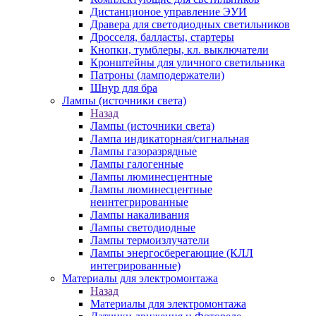
Дистанционое управление ЭУИ
Дравера для светодиодных светильников
Дросселя, балласты, стартеры
Кнопки, тумблеры, кл. выключатели
Кронштейны для уличного светильника
Патроны (ламподержатели)
Шнур для бра
Лампы (источники света)
Назад
Лампы (источники света)
Лампа индикаторная/сигнальная
Лампы газоразрядные
Лампы галогенные
Лампы люминесцентные
Лампы люминесцентные
неинтегрированные
Лампы накаливания
Лампы светодиодные
Лампы термоизлучатели
Лампы энергосберегающие (КЛЛ
интегрированные)
Материалы для электромонтажа
Назад
Материалы для электромонтажа