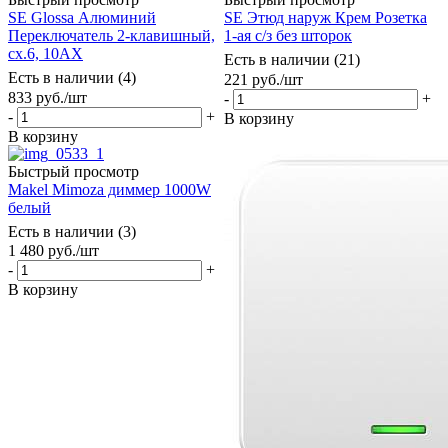
SE Glossa Алюминий
SE Этюд наруж Крем Розетка
Переключатель 2-клавишный,
1-ая с/з без шторок
сх.6, 10АХ
Есть в наличии (21)
Есть в наличии (4)
221
руб.
/шт
833
руб.
/шт
-
+
-
+
В корзину
В корзину
Быстрый просмотр
Makel Mimoza диммер 1000W
белый
Есть в наличии (3)
1 480
руб.
/шт
-
+
В корзину