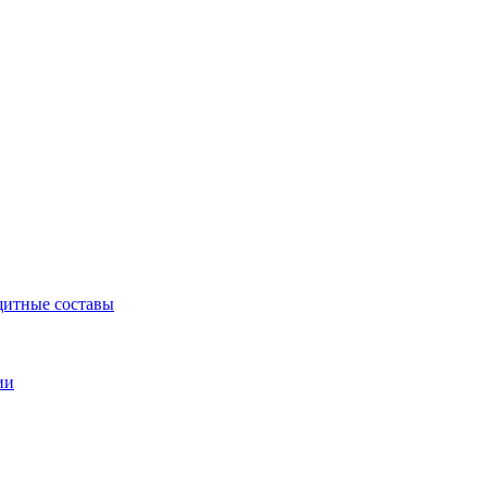
щитные составы
ии