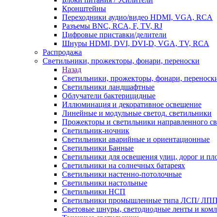
Кронштейны
Переходники аудио/видео HDMI, VGA, RCA
Разъемы BNС, RCA, F, TV, RJ
Цифровые приставки/делители
Шнуры HDMI, DVI, DVI-D, VGA, TV, RCA
Распродажа
Светильники, прожекторы, фонари, переноски
Назад
Светильники, прожекторы, фонари, переноск
Светильники ландшафтные
Облучатели бактерицидные
Иллюминация и декоративное освещение
Линейные и модульные светод. светильники
Прожекторы и светильники направленного св
Светильник-ночник
Светильники аварийные и ориентационные
Светильники Банные
Светильники для освещения улиц, дорог и п
Светильники на солнечных батареях
Светильники настенно-потолочные
Светильники настольные
Светильники НСП
Светильники промышленные типа ЛСП/ ЛП
Световые шнуры, светодиодные ленты и ком