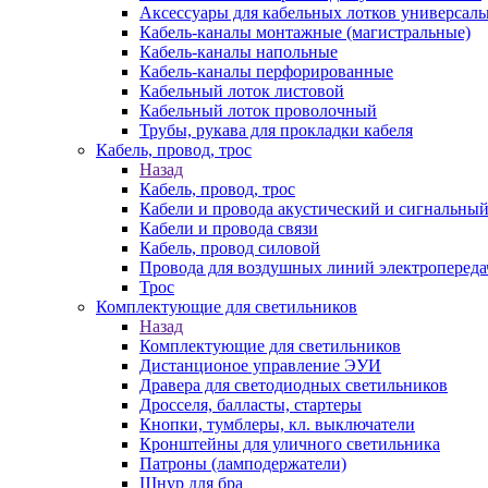
Аксессуары для кабельных лотков универсал
Кабель-каналы монтажные (магистральные)
Кабель-каналы напольные
Кабель-каналы перфорированные
Кабельный лоток листовой
Кабельный лоток проволочный
Трубы, рукава для прокладки кабеля
Кабель, провод, трос
Назад
Кабель, провод, трос
Кабели и провода акустический и сигнальны
Кабели и провода связи
Кабель, провод силовой
Провода для воздушных линий электропереда
Трос
Комплектующие для светильников
Назад
Комплектующие для светильников
Дистанционое управление ЭУИ
Дравера для светодиодных светильников
Дросселя, балласты, стартеры
Кнопки, тумблеры, кл. выключатели
Кронштейны для уличного светильника
Патроны (ламподержатели)
Шнур для бра