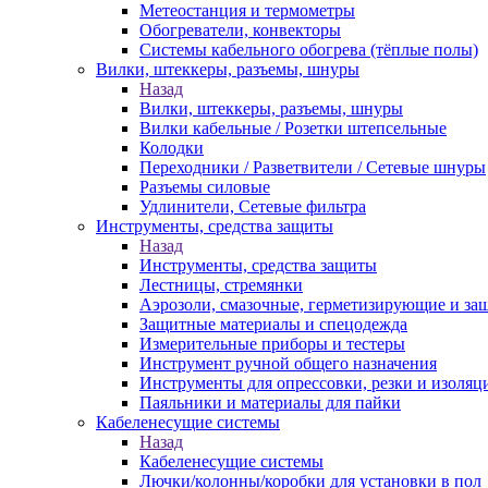
Метеостанция и термометры
Обогреватели, конвекторы
Системы кабельного обогрева (тёплые полы)
Вилки, штеккеры, разъемы, шнуры
Назад
Вилки, штеккеры, разъемы, шнуры
Вилки кабельные / Розетки штепсельные
Колодки
Переходники / Разветвители / Сетевые шнуры
Разъемы силовые
Удлинители, Сетевые фильтра
Инструменты, средства защиты
Назад
Инструменты, средства защиты
Лестницы, стремянки
Аэрозоли, смазочные, герметизирующие и за
Защитные материалы и спецодежда
Измерительные приборы и тестеры
Инструмент ручной общего назначения
Инструменты для опрессовки, резки и изоляц
Паяльники и материалы для пайки
Кабеленесущие системы
Назад
Кабеленесущие системы
Лючки/колонны/коробки для установки в пол