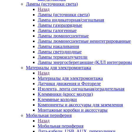
Лампы (источники света)
Назад
Лампы (источники света)
Лампа индикаторная/сигнальная
Лампы газоразрядные
Лампы галогенные
Лампы люминесцентные
Лампы люминесцентные неинтегрированные
Лампы накаливания
Лампы светодиодные
Лампы термоизлучатели
Лампы энергосберегающие (КЛЛ интегриров
Материалы для электромонтажа
Назад
Материалы для электромонтажа
Датчики движения и Фотореле
Изолента, лента сигнальная/оградительная
Клеммники (кросс модули)
Клеммные колодки
Компоненты и аксессуары для заземления
Монтажные коробки и аксессуары
Мобильная периферия
Назад
Мобильная периферия
Дата-кабели, USB, AUX, переходники