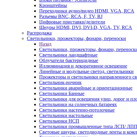
Кронштейны
Переходники аудио/видео HDMI, VGA, RCA
Разъемы BNС, RCA, F, TV, RJ
Цифровые приставки/делители
Шнуры HDMI, DVI, DVI-D, VGA, TV, RCA
Распродажа
Светильники, прожекторы, фонари, переноски
Назад
Светильники, прожекторы, фонари, переноск
Светильники ландшафтные
Облучатели бактерицидные
Иллюминация и декоративное освещение
Линейные и модульные светод. светильники
Прожекторы и светильники направленного св
Светильник-ночник
Светильники аварийные и ориентационные
Светильники Банные
Светильники для освещения улиц, дорог и п
Светильники на солнечных батареях
Светильники настенно-потолочные
Светильники настольные
Светильники НСП
Светильники промышленные типа ЛСП/ ЛП
Световые шнуры, светодиодные ленты и ком