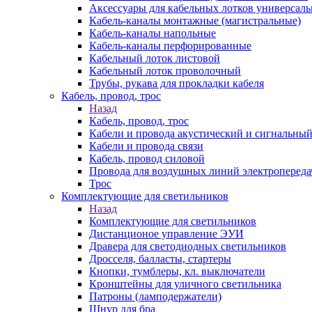
Аксессуары для кабельных лотков универсал
Кабель-каналы монтажные (магистральные)
Кабель-каналы напольные
Кабель-каналы перфорированные
Кабельный лоток листовой
Кабельный лоток проволочный
Трубы, рукава для прокладки кабеля
Кабель, провод, трос
Назад
Кабель, провод, трос
Кабели и провода акустический и сигнальны
Кабели и провода связи
Кабель, провод силовой
Провода для воздушных линий электропереда
Трос
Комплектующие для светильников
Назад
Комплектующие для светильников
Дистанционое управление ЭУИ
Дравера для светодиодных светильников
Дросселя, балласты, стартеры
Кнопки, тумблеры, кл. выключатели
Кронштейны для уличного светильника
Патроны (ламподержатели)
Шнур для бра