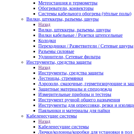
Метеостанция и термометры
Обогреватели, конвекторы
Системы кабельного обогрева (тёплые полы)
Вилки, штеккеры, разъемы, шнуры
Назад
Вилки, штеккеры, разъемы, шнуры
Вилки кабельные / Розетки штепсельные
Колодки
Переходники / Разветвители / Сетевые шнуры
Разъемы силовые
Удлинители, Сетевые фильтра
Инструменты, средства защиты
Назад
Инструменты, средства защиты
Лестницы, стремянки
Аэрозоли, смазочные, герметизирующие и за
Защитные материалы и спецодежда
Измерительные приборы и тестеры
Инструмент ручной общего назначения
Инструменты для опрессовки, резки и изоляц
Паяльники и материалы для пайки
Кабеленесущие системы
Назад
Кабеленесущие системы
Лючки/колонны/коробки для установки в пол