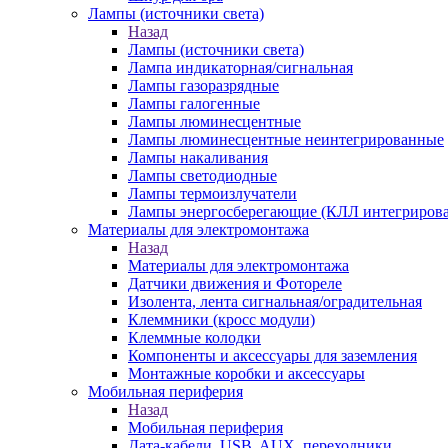
Лампы (источники света)
Назад
Лампы (источники света)
Лампа индикаторная/сигнальная
Лампы газоразрядные
Лампы галогенные
Лампы люминесцентные
Лампы люминесцентные неинтегрированные
Лампы накаливания
Лампы светодиодные
Лампы термоизлучатели
Лампы энергосберегающие (КЛЛ интегриров
Материалы для электромонтажа
Назад
Материалы для электромонтажа
Датчики движения и Фотореле
Изолента, лента сигнальная/оградительная
Клеммники (кросс модули)
Клеммные колодки
Компоненты и аксессуары для заземления
Монтажные коробки и аксессуары
Мобильная периферия
Назад
Мобильная периферия
Дата-кабели, USB, AUX, переходники