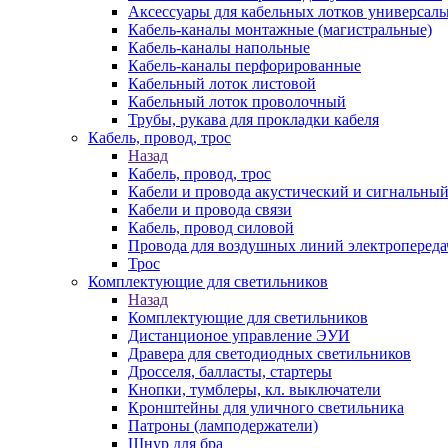
Аксессуары для кабельных лотков универсал
Кабель-каналы монтажные (магистральные)
Кабель-каналы напольные
Кабель-каналы перфорированные
Кабельный лоток листовой
Кабельный лоток проволочный
Трубы, рукава для прокладки кабеля
Кабель, провод, трос
Назад
Кабель, провод, трос
Кабели и провода акустический и сигнальны
Кабели и провода связи
Кабель, провод силовой
Провода для воздушных линий электропереда
Трос
Комплектующие для светильников
Назад
Комплектующие для светильников
Дистанционое управление ЭУИ
Дравера для светодиодных светильников
Дросселя, балласты, стартеры
Кнопки, тумблеры, кл. выключатели
Кронштейны для уличного светильника
Патроны (ламподержатели)
Шнур для бра