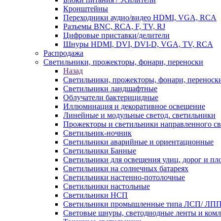
Кронштейны
Переходники аудио/видео HDMI, VGA, RCA
Разъемы BNС, RCA, F, TV, RJ
Цифровые приставки/делители
Шнуры HDMI, DVI, DVI-D, VGA, TV, RCA
Распродажа
Светильники, прожекторы, фонари, переноски
Назад
Светильники, прожекторы, фонари, переноск
Светильники ландшафтные
Облучатели бактерицидные
Иллюминация и декоративное освещение
Линейные и модульные светод. светильники
Прожекторы и светильники направленного св
Светильник-ночник
Светильники аварийные и ориентационные
Светильники Банные
Светильники для освещения улиц, дорог и п
Светильники на солнечных батареях
Светильники настенно-потолочные
Светильники настольные
Светильники НСП
Светильники промышленные типа ЛСП/ ЛП
Световые шнуры, светодиодные ленты и ком