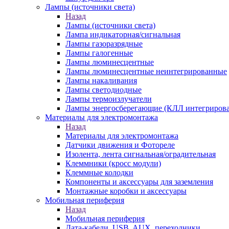
Лампы (источники света)
Назад
Лампы (источники света)
Лампа индикаторная/сигнальная
Лампы газоразрядные
Лампы галогенные
Лампы люминесцентные
Лампы люминесцентные неинтегрированные
Лампы накаливания
Лампы светодиодные
Лампы термоизлучатели
Лампы энергосберегающие (КЛЛ интегриров
Материалы для электромонтажа
Назад
Материалы для электромонтажа
Датчики движения и Фотореле
Изолента, лента сигнальная/оградительная
Клеммники (кросс модули)
Клеммные колодки
Компоненты и аксессуары для заземления
Монтажные коробки и аксессуары
Мобильная периферия
Назад
Мобильная периферия
Дата-кабели, USB, AUX, переходники