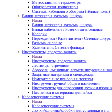
Метеостанция и термометры
Обогреватели, конвекторы
Системы кабельного обогрева (тёплые полы)
Вилки, штеккеры, разъемы, шнуры
Назад
Вилки, штеккеры, разъемы, шнуры
Вилки кабельные / Розетки штепсельные
Колодки
Переходники / Разветвители / Сетевые шнуры
Разъемы силовые
Удлинители, Сетевые фильтра
Инструменты, средства защиты
Назад
Инструменты, средства защиты
Лестницы, стремянки
Аэрозоли, смазочные, герметизирующие и за
Защитные материалы и спецодежда
Измерительные приборы и тестеры
Инструмент ручной общего назначения
Инструменты для опрессовки, резки и изоляц
Паяльники и материалы для пайки
Кабеленесущие системы
Назад
Кабеленесущие системы
Лючки/колонны/коробки для установки в пол