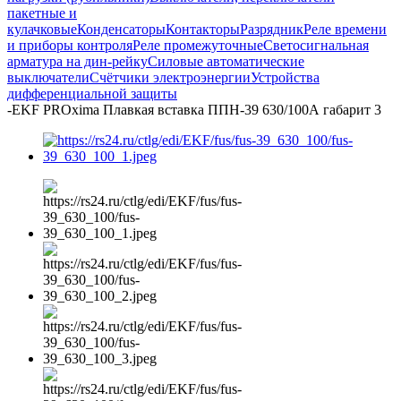
пакетные и
кулачковые
Конденсаторы
Контакторы
Разрядник
Реле времени
и приборы контроля
Реле промежуточные
Светосигнальная
арматура на дин-рейку
Силовые автоматические
выключатели
Счётчики электроэнергии
Устройства
дифференциальной защиты
-
EKF PROxima Плавкая вставка ППН-39 630/100А габарит 3