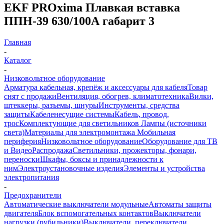
EKF PROxima Плавкая вставка
ППН-39 630/100А габарит 3
Главная
-
Каталог
-
Низковольтное оборудование
Арматура кабельная, крепёж и аксессуары для кабеля
Товар
снят с продажи
Вентиляция, обогрев, климатотехника
Вилки,
штеккеры, разъемы, шнуры
Инструменты, средства
защиты
Кабеленесущие системы
Кабель, провод,
трос
Комплектующие для светильников
Лампы (источники
света)
Материалы для электромонтажа
Мобильная
периферия
Низковольтное оборудование
Оборудование для ТВ
и Видео
Распродажа
Светильники, прожекторы, фонари,
переноски
Шкафы, боксы и принадлежности к
ним
Электроустановочные изделия
Элементы и устройства
электропитания
-
Предохранители
Автоматические выключатели модульные
Автоматы защиты
двигателя
Блок вспомогательных контактов
Выключатели
нагрузки (рубильники)
Выключатели, переключатели