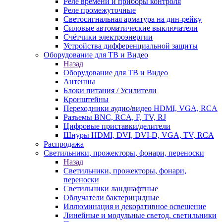
Реле времени и приборы контроля
Реле промежуточные
Светосигнальная арматура на дин-рейку
Силовые автоматические выключатели
Счётчики электроэнергии
Устройства дифференциальной защиты
Оборудование для ТВ и Видео
Назад
Оборудование для ТВ и Видео
Антенны
Блоки питания / Усилители
Кронштейны
Переходники аудио/видео HDMI, VGA, RCA
Разъемы BNС, RCA, F, TV, RJ
Цифровые приставки/делители
Шнуры HDMI, DVI, DVI-D, VGA, TV, RCA
Распродажа
Светильники, прожекторы, фонари, переноски
Назад
Светильники, прожекторы, фонари,
переноски
Светильники ландшафтные
Облучатели бактерицидные
Иллюминация и декоративное освещение
Линейные и модульные светод. светильники