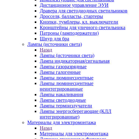
Дистанционое управление ЭУИ
Дравера для светодиодных светильников
Дросселя, балласты, стартеры
Кнопки, тумблеры, кл. выключатели
Кронштейны для уличного светильника
Патроны (ламподержатели)
Шнур для бра
Лампы (источники света)
Назад
Лампы (источники света)
Лампа индикаторная/сигнальная
Лампы газоразрядные
Лампы галогенные
Лампы люминесцентные
Лампы люминесцентные
неинтегрированные
Лампы накаливания
Лампы светодиодные
Лампы термоизлучатели
Лампы энергосберегающие (КЛЛ
интегрированные)
Материалы для электромонтажа
Назад
Материалы для электромонтажа