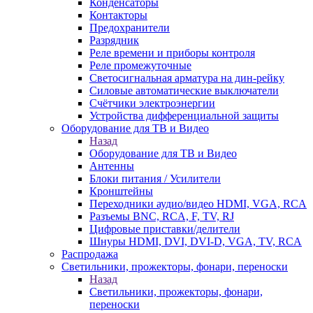
Конденсаторы
Контакторы
Предохранители
Разрядник
Реле времени и приборы контроля
Реле промежуточные
Светосигнальная арматура на дин-рейку
Силовые автоматические выключатели
Счётчики электроэнергии
Устройства дифференциальной защиты
Оборудование для ТВ и Видео
Назад
Оборудование для ТВ и Видео
Антенны
Блоки питания / Усилители
Кронштейны
Переходники аудио/видео HDMI, VGA, RCA
Разъемы BNС, RCA, F, TV, RJ
Цифровые приставки/делители
Шнуры HDMI, DVI, DVI-D, VGA, TV, RCA
Распродажа
Светильники, прожекторы, фонари, переноски
Назад
Светильники, прожекторы, фонари,
переноски