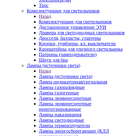
Трос
Комплектующие для светильников
Назад
Комплектующие для светильников
Дистанционое управление ЭУИ
Дравера для светодиодных светильников
Дросселя, балласты, стартеры
Кнопки, тумблеры, кл. выключатели
Кронштейны для уличного светильника
Патроны (ламподержатели)
Шнур для бра
Лампы (источники света)
Назад
Лампы (источники света)
Лампа индикаторная/сигнальная
Лампы газоразрядные
Лампы галогенные
Лампы люминесцентные
Лампы люминесцентные
неинтегрированные
Лампы накаливания
Лампы светодиодные
Лампы термоизлучатели
Лампы энергосберегающие (КЛЛ