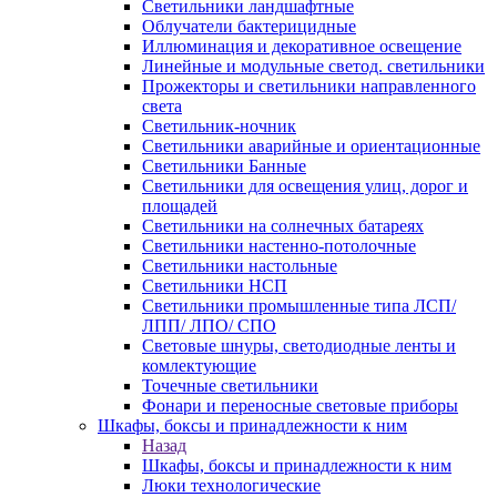
Светильники ландшафтные
Облучатели бактерицидные
Иллюминация и декоративное освещение
Линейные и модульные светод. светильники
Прожекторы и светильники направленного
света
Светильник-ночник
Светильники аварийные и ориентационные
Светильники Банные
Светильники для освещения улиц, дорог и
площадей
Светильники на солнечных батареях
Светильники настенно-потолочные
Светильники настольные
Светильники НСП
Светильники промышленные типа ЛСП/
ЛПП/ ЛПО/ СПО
Световые шнуры, светодиодные ленты и
комлектующие
Точечные светильники
Фонари и переносные световые приборы
Шкафы, боксы и принадлежности к ним
Назад
Шкафы, боксы и принадлежности к ним
Люки технологические