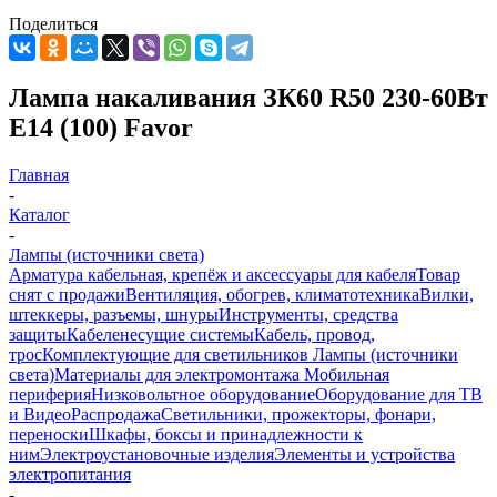
Поделиться
Лампа накаливания ЗК60 R50 230-60Вт
E14 (100) Favor
Главная
-
Каталог
-
Лампы (источники света)
Арматура кабельная, крепёж и аксессуары для кабеля
Товар
снят с продажи
Вентиляция, обогрев, климатотехника
Вилки,
штеккеры, разъемы, шнуры
Инструменты, средства
защиты
Кабеленесущие системы
Кабель, провод,
трос
Комплектующие для светильников
Лампы (источники
света)
Материалы для электромонтажа
Мобильная
периферия
Низковольтное оборудование
Оборудование для ТВ
и Видео
Распродажа
Светильники, прожекторы, фонари,
переноски
Шкафы, боксы и принадлежности к
ним
Электроустановочные изделия
Элементы и устройства
электропитания
-