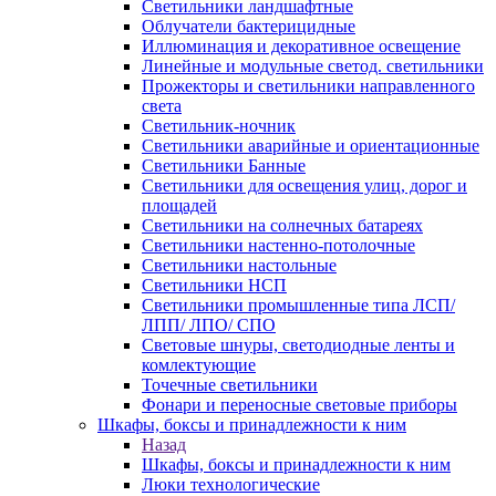
Светильники ландшафтные
Облучатели бактерицидные
Иллюминация и декоративное освещение
Линейные и модульные светод. светильники
Прожекторы и светильники направленного
света
Светильник-ночник
Светильники аварийные и ориентационные
Светильники Банные
Светильники для освещения улиц, дорог и
площадей
Светильники на солнечных батареях
Светильники настенно-потолочные
Светильники настольные
Светильники НСП
Светильники промышленные типа ЛСП/
ЛПП/ ЛПО/ СПО
Световые шнуры, светодиодные ленты и
комлектующие
Точечные светильники
Фонари и переносные световые приборы
Шкафы, боксы и принадлежности к ним
Назад
Шкафы, боксы и принадлежности к ним
Люки технологические