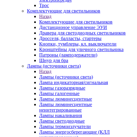
Трос
Комплектующие для светильников
Назад
Комплектующие для светильников
Дистанционое управление ЭУИ
Дравера для светодиодных светильников
Дросселя, балласты, стартеры
Кнопки, тумблеры, кл. выключатели
Кронштейны для уличного светильника
Патроны (ламподержатели)
Шнур для бра
Лампы (источники света)
Назад
Лампы (источники света)
Лампа индикаторная/сигнальная
Лампы газоразрядные
Лампы галогенные
Лампы люминесцентные
Лампы люминесцентные
неинтегрированные
Лампы накаливания
Лампы светодиодные
Лампы термоизлучатели
Лампы энергосберегающие (КЛЛ