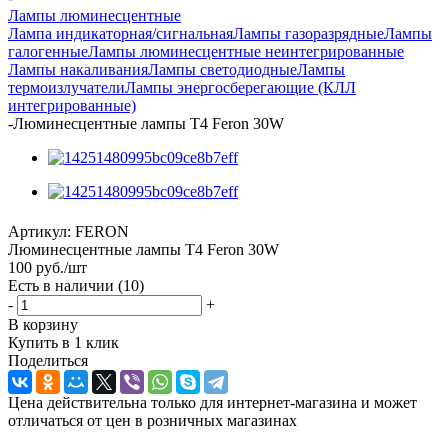
Лампы люминесцентные
Лампа индикаторная/сигнальная
Лампы газоразрядные
Лампы
галогенные
Лампы люминесцентные неинтегрированные
Лампы накаливания
Лампы светодиодные
Лампы
термоизлучатели
Лампы энергосберегающие (КЛЛ
интегрированные)
-
Люминесцентные лампы T4 Feron 30W
Артикул:
FERON
Люминесцентные лампы T4 Feron 30W
100
руб.
/шт
Есть в наличии
(10)
-
+
В корзину
Купить в 1 клик
Поделиться
Цена действительна только для интернет-магазина и может
отличаться от цен в розничных магазинах