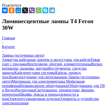
Поделиться
Люминесцентные лампы T4 Feron
30W
Главная
-
Каталог
-
Лампы (источники света)
Арматура кабельная, крепёж и аксессуары для кабеля
Товар
снят с продажи
Вентиляция, обогрев, климатотехника
Вилки,
штеккеры, разъемы, шнуры
Инструменты, средства
защиты
Кабеленесущие системы
Кабель, провод,
трос
Комплектующие для светильников
Лампы (источники
света)
Материалы для электромонтажа
Мобильная
периферия
Низковольтное оборудование
Оборудование для ТВ
и Видео
Распродажа
Светильники, прожекторы, фонари,
переноски
Шкафы, боксы и принадлежности к
ним
Электроустановочные изделия
Элементы и устройства
электропитания
-