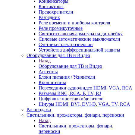
Конденсаторы
Контакторы
Предохранители
Разрядник
Реле времени и приборы контроля
Реле промежуточные
Светосигнальная арматура на дин-рейку
Силовые автоматические выключатели
Счётчики электроэнергии
Устройства дифференциальной защиты
Оборудование для ТВ и Видео
Назад
Оборудование для ТВ и Видео
Антенны
Блоки питания / Усилители
Кронштейны
Переходники аудио/видео HDMI, VGA, RCA
Разъемы BNС, RCA, F, TV, RJ
Цифровые приставки/делители
Шнуры HDMI, DVI, DVI-D, VGA, TV, RCA
Распродажа
Светильники, прожекторы, фонари, переноски
Назад
Светильники, прожекторы, фонари,
переноски