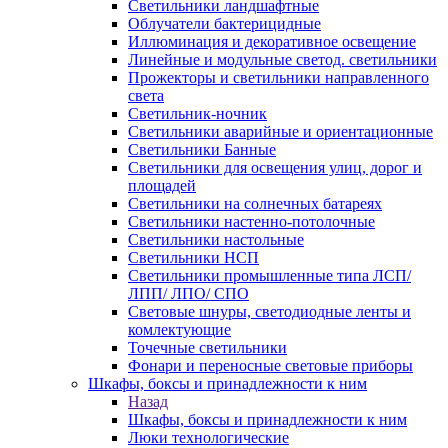
Светильники ландшафтные
Облучатели бактерицидные
Иллюминация и декоративное освещение
Линейные и модульные светод. светильники
Прожекторы и светильники направленного
света
Светильник-ночник
Светильники аварийные и ориентационные
Светильники Банные
Светильники для освещения улиц, дорог и
площадей
Светильники на солнечных батареях
Светильники настенно-потолочные
Светильники настольные
Светильники НСП
Светильники промышленные типа ЛСП/
ЛПП/ ЛПО/ СПО
Световые шнуры, светодиодные ленты и
комлектующие
Точечные светильники
Фонари и переносные световые приборы
Шкафы, боксы и принадлежности к ним
Назад
Шкафы, боксы и принадлежности к ним
Люки технологические