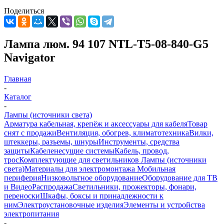
Поделиться
Лампа люм. 94 107 NTL-T5-08-840-G5
Navigator
Главная
-
Каталог
-
Лампы (источники света)
Арматура кабельная, крепёж и аксессуары для кабеля
Товар
снят с продажи
Вентиляция, обогрев, климатотехника
Вилки,
штеккеры, разъемы, шнуры
Инструменты, средства
защиты
Кабеленесущие системы
Кабель, провод,
трос
Комплектующие для светильников
Лампы (источники
света)
Материалы для электромонтажа
Мобильная
периферия
Низковольтное оборудование
Оборудование для ТВ
и Видео
Распродажа
Светильники, прожекторы, фонари,
переноски
Шкафы, боксы и принадлежности к
ним
Электроустановочные изделия
Элементы и устройства
электропитания
-