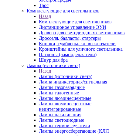
Трос
Комплектующие для светильников
Назад
Комплектующие для светильников
Дистанционое управление ЭУИ
Дравера для светодиодных светильников
Дросселя, балласты, стартеры
Кнопки, тумблеры, кл. выключатели
Кронштейны для уличного светильника
Патроны (ламподержатели)
Шнур для бра
Лампы (источники света)
Назад
Лампы (источники света)
Лампа индикаторная/сигнальная
Лампы газоразрядные
Лампы галогенные
Лампы люминесцентные
Лампы люминесцентные
неинтегрированные
Лампы накаливания
Лампы светодиодные
Лампы термоизлучатели
Лампы энергосберегающие (КЛЛ