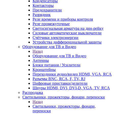
Конденсаторы
Контакторы
Предохранители
Разрядник
Реле времени и приборы контроля
Реле промежуточные
Светосигнальная арматура на дин-рейку
Силовые автоматические выключатели
Счётчики электроэнергии
Устройства дифференциальной защиты
Оборудование для ТВ и Видео
Назад
Оборудование для ТВ и Видео
Антенны
Блоки питания / Усилители
Кронштейны
Переходники аудио/видео HDMI, VGA, RCA
Разъемы BNС, RCA, F, TV, RJ
Цифровые приставки/делители
Шнуры HDMI, DVI, DVI-D, VGA, TV, RCA
Распродажа
Светильники, прожекторы, фонари, переноски
Назад
Светильники, прожекторы, фонари,
переноски