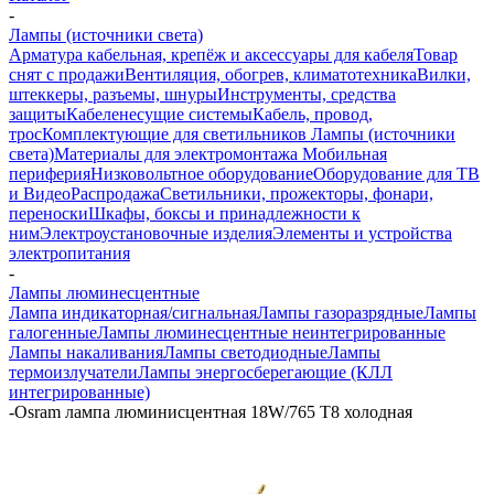
-
Лампы (источники света)
Арматура кабельная, крепёж и аксессуары для кабеля
Товар
снят с продажи
Вентиляция, обогрев, климатотехника
Вилки,
штеккеры, разъемы, шнуры
Инструменты, средства
защиты
Кабеленесущие системы
Кабель, провод,
трос
Комплектующие для светильников
Лампы (источники
света)
Материалы для электромонтажа
Мобильная
периферия
Низковольтное оборудование
Оборудование для ТВ
и Видео
Распродажа
Светильники, прожекторы, фонари,
переноски
Шкафы, боксы и принадлежности к
ним
Электроустановочные изделия
Элементы и устройства
электропитания
-
Лампы люминесцентные
Лампа индикаторная/сигнальная
Лампы газоразрядные
Лампы
галогенные
Лампы люминесцентные неинтегрированные
Лампы накаливания
Лампы светодиодные
Лампы
термоизлучатели
Лампы энергосберегающие (КЛЛ
интегрированные)
-
Osram лампа люминисцентная 18W/765 Т8 холодная