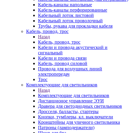
Кабель-каналы напольные
Кабель-каналы перфорированные
Кабельный лоток листовой
Кабельный лоток проволочный
Трубы, рукава для прокладки кабеля
Кабель, провод, трос
Назад
Кабель, провод, трос
Кабели и провода акустический и
сигнальный
Кабели и провода связи
Кабель, провод силовой
Провода для воздушных линий
электропередач
Трос
Комплектующие для светильников
Назад
Комплектующие для светильников
Дистанционое управление ЭУИ
Дравера для светодиодных светильников
Дросселя, балласты, стартеры
Кнопки, тумблеры, кл. выключатели
Кронштейны для уличного светильника
Патроны (ламподержатели)
Шнур для бра