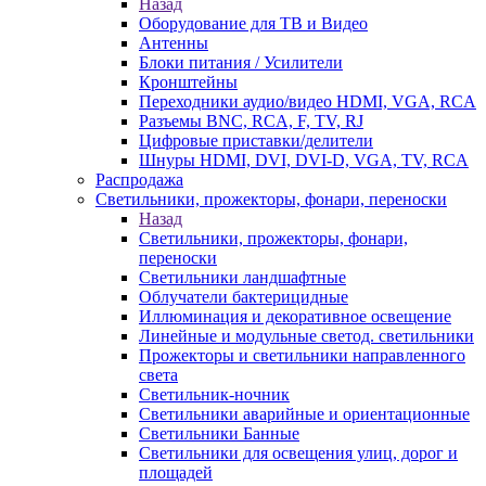
Назад
Оборудование для ТВ и Видео
Антенны
Блоки питания / Усилители
Кронштейны
Переходники аудио/видео HDMI, VGA, RCA
Разъемы BNС, RCA, F, TV, RJ
Цифровые приставки/делители
Шнуры HDMI, DVI, DVI-D, VGA, TV, RCA
Распродажа
Светильники, прожекторы, фонари, переноски
Назад
Светильники, прожекторы, фонари,
переноски
Светильники ландшафтные
Облучатели бактерицидные
Иллюминация и декоративное освещение
Линейные и модульные светод. светильники
Прожекторы и светильники направленного
света
Светильник-ночник
Светильники аварийные и ориентационные
Светильники Банные
Светильники для освещения улиц, дорог и
площадей