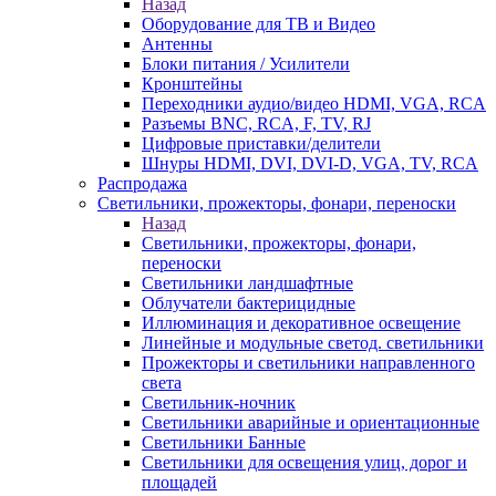
Назад
Оборудование для ТВ и Видео
Антенны
Блоки питания / Усилители
Кронштейны
Переходники аудио/видео HDMI, VGA, RCA
Разъемы BNС, RCA, F, TV, RJ
Цифровые приставки/делители
Шнуры HDMI, DVI, DVI-D, VGA, TV, RCA
Распродажа
Светильники, прожекторы, фонари, переноски
Назад
Светильники, прожекторы, фонари,
переноски
Светильники ландшафтные
Облучатели бактерицидные
Иллюминация и декоративное освещение
Линейные и модульные светод. светильники
Прожекторы и светильники направленного
света
Светильник-ночник
Светильники аварийные и ориентационные
Светильники Банные
Светильники для освещения улиц, дорог и
площадей