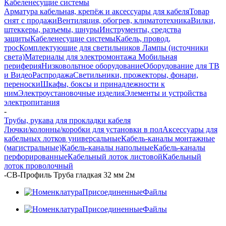
Кабеленесущие системы
Арматура кабельная, крепёж и аксессуары для кабеля
Товар
снят с продажи
Вентиляция, обогрев, климатотехника
Вилки,
штеккеры, разъемы, шнуры
Инструменты, средства
защиты
Кабеленесущие системы
Кабель, провод,
трос
Комплектующие для светильников
Лампы (источники
света)
Материалы для электромонтажа
Мобильная
периферия
Низковольтное оборудование
Оборудование для ТВ
и Видео
Распродажа
Светильники, прожекторы, фонари,
переноски
Шкафы, боксы и принадлежности к
ним
Электроустановочные изделия
Элементы и устройства
электропитания
-
Трубы, рукава для прокладки кабеля
Лючки/колонны/коробки для установки в пол
Аксессуары для
кабельных лотков универсальные
Кабель-каналы монтажные
(магистральные)
Кабель-каналы напольные
Кабель-каналы
перфорированные
Кабельный лоток листовой
Кабельный
лоток проволочный
-
CВ-Профиль Труба гладкая 32 мм 2м