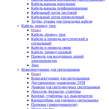
Кабель-каналы напольные
Кабель-каналы перфорированные
Кабельный лоток листовой
Кабельный лоток проволочный
Трубы, рукава для прокладки кабеля
Кабель, провод, трос
Назад
Кабель, провод, трос
Кабели и провода акустический и
сигнальный
Кабели и провода связи
Кабель, провод силовой
Провода для воздушных линий
электропередач
Трос
Комплектующие для светильников
Назад
Комплектующие для светильников
Дистанционое управление ЭУИ
Дравера для светодиодных светильников
Дросселя, балласты, стартеры
Кнопки, тумблеры, кл. выключатели
Кронштейны для уличного светильника
Патроны (ламподержатели)
Шнур для бра