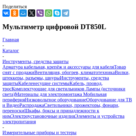
Поделиться
Мультиметр цифровой DT850L
Главная
-
Каталог
-
Инструменты, средства защиты
Арматура кабельная, крепёж и аксессуары для кабеля
Товар
снят с продажи
Вентиляция, обогрев, климатотехника
Вилки,
штеккеры, разъемы, шнуры
Инструменты, средства
защиты
Кабеленесущие системы
Кабель, провод,
трос
Комплектующие для светильников
Лампы (источники
света)
Материалы для электромонтажа
Мобильная
периферия
Низковольтное оборудование
Оборудование для ТВ
и Видео
Распродажа
Светильники, прожекторы, фонари,
переноски
Шкафы, боксы и принадлежности к
ним
Электроустановочные изделия
Элементы и устройства
электропитания
-
Измерительные приборы и тестеры