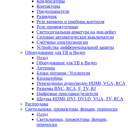
Конденсаторы
Контакторы
Предохранители
Разрядник
Реле времени и приборы контроля
Реле промежуточные
Светосигнальная арматура на дин-рейку
Силовые автоматические выключатели
Счётчики электроэнергии
Устройства дифференциальной защиты
Оборудование для ТВ и Видео
Назад
Оборудование для ТВ и Видео
Антенны
Блоки питания / Усилители
Кронштейны
Переходники аудио/видео HDMI, VGA, RCA
Разъемы BNС, RCA, F, TV, RJ
Цифровые приставки/делители
Шнуры HDMI, DVI, DVI-D, VGA, TV, RCA
Распродажа
Светильники, прожекторы, фонари, переноски
Назад
Светильники, прожекторы, фонари,
переноски