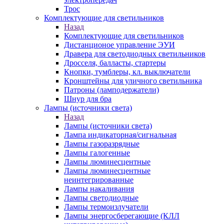
Трос
Комплектующие для светильников
Назад
Комплектующие для светильников
Дистанционое управление ЭУИ
Дравера для светодиодных светильников
Дросселя, балласты, стартеры
Кнопки, тумблеры, кл. выключатели
Кронштейны для уличного светильника
Патроны (ламподержатели)
Шнур для бра
Лампы (источники света)
Назад
Лампы (источники света)
Лампа индикаторная/сигнальная
Лампы газоразрядные
Лампы галогенные
Лампы люминесцентные
Лампы люминесцентные
неинтегрированные
Лампы накаливания
Лампы светодиодные
Лампы термоизлучатели
Лампы энергосберегающие (КЛЛ