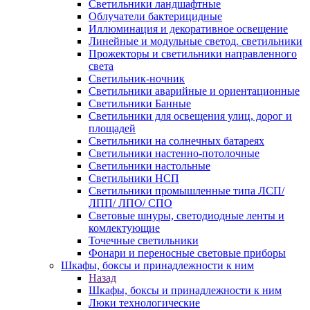
Светильники ландшафтные
Облучатели бактерицидные
Иллюминация и декоративное освещение
Линейные и модульные светод. светильники
Прожекторы и светильники направленного
света
Светильник-ночник
Светильники аварийные и ориентационные
Светильники Банные
Светильники для освещения улиц, дорог и
площадей
Светильники на солнечных батареях
Светильники настенно-потолочные
Светильники настольные
Светильники НСП
Светильники промышленные типа ЛСП/
ЛПП/ ЛПО/ СПО
Световые шнуры, светодиодные ленты и
комлектующие
Точечные светильники
Фонари и переносные световые приборы
Шкафы, боксы и принадлежности к ним
Назад
Шкафы, боксы и принадлежности к ним
Люки технологические