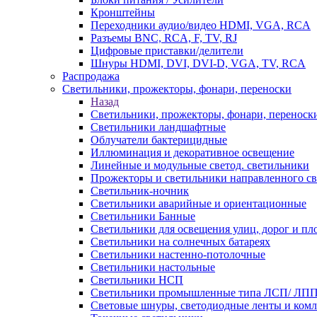
Кронштейны
Переходники аудио/видео HDMI, VGA, RCA
Разъемы BNС, RCA, F, TV, RJ
Цифровые приставки/делители
Шнуры HDMI, DVI, DVI-D, VGA, TV, RCA
Распродажа
Светильники, прожекторы, фонари, переноски
Назад
Светильники, прожекторы, фонари, переноск
Светильники ландшафтные
Облучатели бактерицидные
Иллюминация и декоративное освещение
Линейные и модульные светод. светильники
Прожекторы и светильники направленного св
Светильник-ночник
Светильники аварийные и ориентационные
Светильники Банные
Светильники для освещения улиц, дорог и п
Светильники на солнечных батареях
Светильники настенно-потолочные
Светильники настольные
Светильники НСП
Светильники промышленные типа ЛСП/ ЛП
Световые шнуры, светодиодные ленты и ком