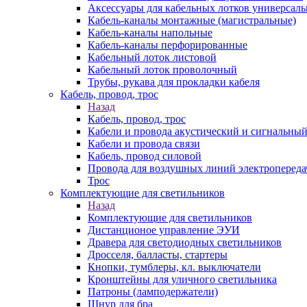
Аксессуары для кабельных лотков универсал
Кабель-каналы монтажные (магистральные)
Кабель-каналы напольные
Кабель-каналы перфорированные
Кабельный лоток листовой
Кабельный лоток проволочный
Трубы, рукава для прокладки кабеля
Кабель, провод, трос
Назад
Кабель, провод, трос
Кабели и провода акустический и сигнальны
Кабели и провода связи
Кабель, провод силовой
Провода для воздушных линий электропереда
Трос
Комплектующие для светильников
Назад
Комплектующие для светильников
Дистанционое управление ЭУИ
Дравера для светодиодных светильников
Дросселя, балласты, стартеры
Кнопки, тумблеры, кл. выключатели
Кронштейны для уличного светильника
Патроны (ламподержатели)
Шнур для бра