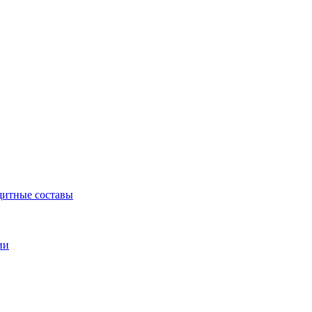
щитные составы
ии