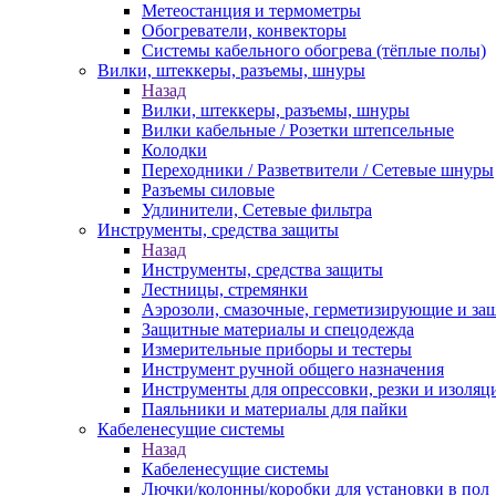
Метеостанция и термометры
Обогреватели, конвекторы
Системы кабельного обогрева (тёплые полы)
Вилки, штеккеры, разъемы, шнуры
Назад
Вилки, штеккеры, разъемы, шнуры
Вилки кабельные / Розетки штепсельные
Колодки
Переходники / Разветвители / Сетевые шнуры
Разъемы силовые
Удлинители, Сетевые фильтра
Инструменты, средства защиты
Назад
Инструменты, средства защиты
Лестницы, стремянки
Аэрозоли, смазочные, герметизирующие и за
Защитные материалы и спецодежда
Измерительные приборы и тестеры
Инструмент ручной общего назначения
Инструменты для опрессовки, резки и изоляц
Паяльники и материалы для пайки
Кабеленесущие системы
Назад
Кабеленесущие системы
Лючки/колонны/коробки для установки в пол