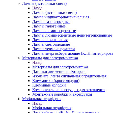
Лампы (источники света)
Назад
Лампы (источники света)
Лампа индикаторная/сигнальная
Лампы газоразрядные
Лампы галогенные
Лампы люминесцентные
Лампы люминесцентные неинтегрированные
Лампы накаливания
Лампы светодиодные
Лампы термоизлучатели
Лампы энергосберегающие (КЛЛ интегриров
Материалы для электромонтажа
Назад
Материалы для электромонтажа
Датчики движения и Фотореле
Изолента, лента сигнальная/оградительная
Клеммники (кросс модули)
Клеммные колодки
Компоненты и аксессуары для заземления
Монтажные коробки и аксессуары
Мобильная периферия
Назад
Мобильная периферия
Дата-кабели, USB, AUX, переходники