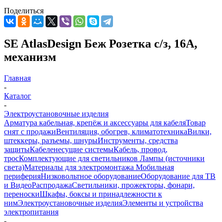
Поделиться
SE AtlasDesign Беж Розетка с/з, 16А,
механизм
Главная
-
Каталог
-
Электроустановочные изделия
Арматура кабельная, крепёж и аксессуары для кабеля
Товар
снят с продажи
Вентиляция, обогрев, климатотехника
Вилки,
штеккеры, разъемы, шнуры
Инструменты, средства
защиты
Кабеленесущие системы
Кабель, провод,
трос
Комплектующие для светильников
Лампы (источники
света)
Материалы для электромонтажа
Мобильная
периферия
Низковольтное оборудование
Оборудование для ТВ
и Видео
Распродажа
Светильники, прожекторы, фонари,
переноски
Шкафы, боксы и принадлежности к
ним
Электроустановочные изделия
Элементы и устройства
электропитания
-