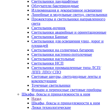
Светильники ландшафтные
Облучатели бактерицидные
Иллюминация и декоративное освещение
Линейные и модульные светод. светильники
Прожекторы и светильники направленного
света
Светильник-ночник
Светильники аварийные и ориентационные
Светильники Банные
Светильники для освещения улиц, дорог и
площадей
Светильники на солнечных батареях
Светильники настенно-потолочные
Светильники настольные
Светильники НСП
Светильники промышленные типа ЛСП/
ЛПП/ ЛПО/ СПО
Световые шнуры, светодиодные ленты и
комлектующие
Точечные светильники
Фонари и переносные световые приборы
Шкафы, боксы и принадлежности к ним
Назад
Шкафы, боксы и принадлежности к ним
Люки технологические