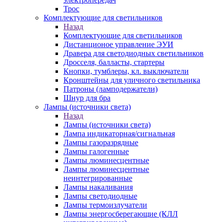
Трос
Комплектующие для светильников
Назад
Комплектующие для светильников
Дистанционое управление ЭУИ
Дравера для светодиодных светильников
Дросселя, балласты, стартеры
Кнопки, тумблеры, кл. выключатели
Кронштейны для уличного светильника
Патроны (ламподержатели)
Шнур для бра
Лампы (источники света)
Назад
Лампы (источники света)
Лампа индикаторная/сигнальная
Лампы газоразрядные
Лампы галогенные
Лампы люминесцентные
Лампы люминесцентные
неинтегрированные
Лампы накаливания
Лампы светодиодные
Лампы термоизлучатели
Лампы энергосберегающие (КЛЛ