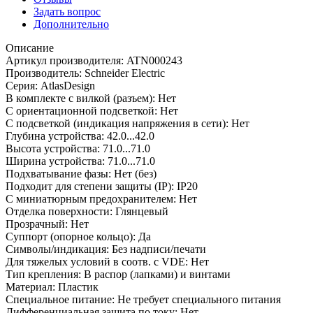
Задать вопрос
Дополнительно
Описание
Артикул производителя: ATN000243
Производитель: Schneider Electric
Серия: AtlasDesign
В комплекте с вилкой (разъем): Нет
С ориентационной подсветкой: Нет
С подсветкой (индикация напряжения в сети): Нет
Глубина устройства: 42.0...42.0
Высота устройства: 71.0...71.0
Ширина устройства: 71.0...71.0
Подхватывание фазы: Нет (без)
Подходит для степени защиты (IP): IP20
С миниатюрным предохранителем: Нет
Отделка поверхности: Глянцевый
Прозрачный: Нет
Суппорт (опорное кольцо): Да
Символы/индикация: Без надписи/печати
Для тяжелых условий в соотв. с VDE: Нет
Тип крепления: В распор (лапками) и винтами
Материал: Пластик
Специальное питание: Не требует специального питания
Дифференциальная защита по току: Нет