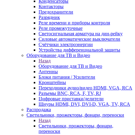
Конденсаторы
Контакторы
Предохранители
Разрядник
Реле времени и приборы контроля
Реле промежуточные
Светосигнальная арматура на дин-рейку
Силовые автоматические выключатели
Счётчики электроэнергии
Устройства дифференциальной защиты
Оборудование для ТВ и Видео
Назад
Оборудование для ТВ и Видео
Антенны
Блоки питания / Усилители
Кронштейны
Переходники аудио/видео HDMI, VGA, RCA
Разъемы BNС, RCA, F, TV, RJ
Цифровые приставки/делители
Шнуры HDMI, DVI, DVI-D, VGA, TV, RCA
Распродажа
Светильники, прожекторы, фонари, переноски
Назад
Светильники, прожекторы, фонари,
переноски