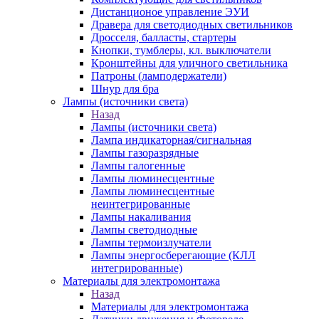
Дистанционое управление ЭУИ
Дравера для светодиодных светильников
Дросселя, балласты, стартеры
Кнопки, тумблеры, кл. выключатели
Кронштейны для уличного светильника
Патроны (ламподержатели)
Шнур для бра
Лампы (источники света)
Назад
Лампы (источники света)
Лампа индикаторная/сигнальная
Лампы газоразрядные
Лампы галогенные
Лампы люминесцентные
Лампы люминесцентные
неинтегрированные
Лампы накаливания
Лампы светодиодные
Лампы термоизлучатели
Лампы энергосберегающие (КЛЛ
интегрированные)
Материалы для электромонтажа
Назад
Материалы для электромонтажа