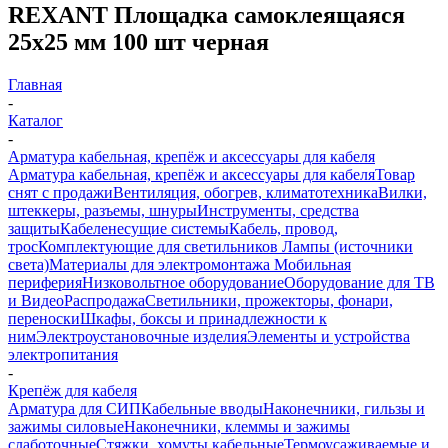
REXANT Площадка самоклеящаяся
25х25 мм 100 шт черная
Главная
-
Каталог
-
Арматура кабельная, крепёж и аксессуары для кабеля
Арматура кабельная, крепёж и аксессуары для кабеля
Товар
снят с продажи
Вентиляция, обогрев, климатотехника
Вилки,
штеккеры, разъемы, шнуры
Инструменты, средства
защиты
Кабеленесущие системы
Кабель, провод,
трос
Комплектующие для светильников
Лампы (источники
света)
Материалы для электромонтажа
Мобильная
периферия
Низковольтное оборудование
Оборудование для ТВ
и Видео
Распродажа
Светильники, прожекторы, фонари,
переноски
Шкафы, боксы и принадлежности к
ним
Электроустановочные изделия
Элементы и устройства
электропитания
-
Крепёж для кабеля
Арматура для СИП
Кабельные вводы
Наконечники, гильзы и
зажимы силовые
Наконечники, клеммы и зажимы
слаботочные
Стяжки, хомуты кабельные
Термоусаживаемые и