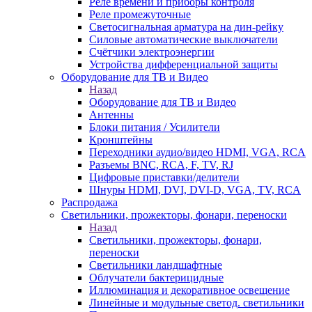
Реле времени и приборы контроля
Реле промежуточные
Светосигнальная арматура на дин-рейку
Силовые автоматические выключатели
Счётчики электроэнергии
Устройства дифференциальной защиты
Оборудование для ТВ и Видео
Назад
Оборудование для ТВ и Видео
Антенны
Блоки питания / Усилители
Кронштейны
Переходники аудио/видео HDMI, VGA, RCA
Разъемы BNС, RCA, F, TV, RJ
Цифровые приставки/делители
Шнуры HDMI, DVI, DVI-D, VGA, TV, RCA
Распродажа
Светильники, прожекторы, фонари, переноски
Назад
Светильники, прожекторы, фонари,
переноски
Светильники ландшафтные
Облучатели бактерицидные
Иллюминация и декоративное освещение
Линейные и модульные светод. светильники