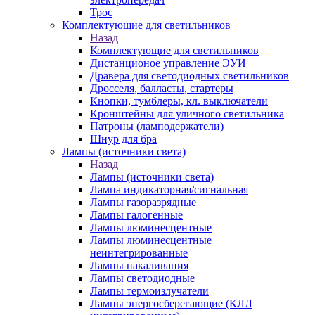
Трос
Комплектующие для светильников
Назад
Комплектующие для светильников
Дистанционое управление ЭУИ
Дравера для светодиодных светильников
Дросселя, балласты, стартеры
Кнопки, тумблеры, кл. выключатели
Кронштейны для уличного светильника
Патроны (ламподержатели)
Шнур для бра
Лампы (источники света)
Назад
Лампы (источники света)
Лампа индикаторная/сигнальная
Лампы газоразрядные
Лампы галогенные
Лампы люминесцентные
Лампы люминесцентные
неинтегрированные
Лампы накаливания
Лампы светодиодные
Лампы термоизлучатели
Лампы энергосберегающие (КЛЛ