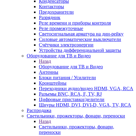
Конденсаторы
Контакторы
Предохранители
Разрядник
Реле времени и приборы контроля
Реле промежуточные
Светосигнальная арматура на дин-рейку
Силовые автоматические выключатели
Счётчики электроэнергии
Устройства дифференциальной защиты
Оборудование для ТВ и Видео
Назад
Оборудование для ТВ и Видео
Антенны
Блоки питания / Усилители
Кронштейны
Переходники аудио/видео HDMI, VGA, RCA
Разъемы BNС, RCA, F, TV, RJ
Цифровые приставки/делители
Шнуры HDMI, DVI, DVI-D, VGA, TV, RCA
Распродажа
Светильники, прожекторы, фонари, переноски
Назад
Светильники, прожекторы, фонари,
переноски