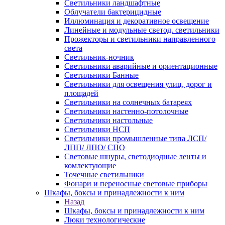
Светильники ландшафтные
Облучатели бактерицидные
Иллюминация и декоративное освещение
Линейные и модульные светод. светильники
Прожекторы и светильники направленного
света
Светильник-ночник
Светильники аварийные и ориентационные
Светильники Банные
Светильники для освещения улиц, дорог и
площадей
Светильники на солнечных батареях
Светильники настенно-потолочные
Светильники настольные
Светильники НСП
Светильники промышленные типа ЛСП/
ЛПП/ ЛПО/ СПО
Световые шнуры, светодиодные ленты и
комлектующие
Точечные светильники
Фонари и переносные световые приборы
Шкафы, боксы и принадлежности к ним
Назад
Шкафы, боксы и принадлежности к ним
Люки технологические