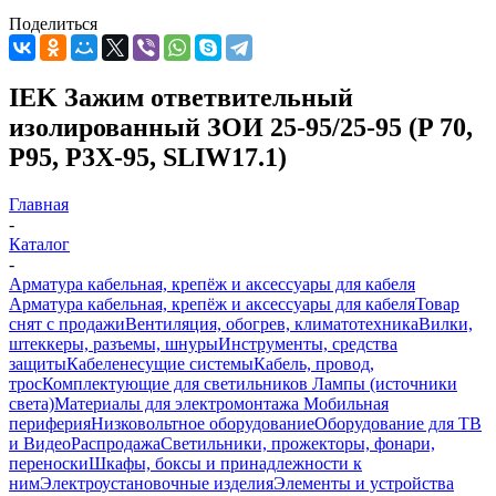
Поделиться
IEK Зажим ответвительный
изолированный ЗОИ 25-95/25-95 (P 70,
P95, P3X-95, SLIW17.1)
Главная
-
Каталог
-
Арматура кабельная, крепёж и аксессуары для кабеля
Арматура кабельная, крепёж и аксессуары для кабеля
Товар
снят с продажи
Вентиляция, обогрев, климатотехника
Вилки,
штеккеры, разъемы, шнуры
Инструменты, средства
защиты
Кабеленесущие системы
Кабель, провод,
трос
Комплектующие для светильников
Лампы (источники
света)
Материалы для электромонтажа
Мобильная
периферия
Низковольтное оборудование
Оборудование для ТВ
и Видео
Распродажа
Светильники, прожекторы, фонари,
переноски
Шкафы, боксы и принадлежности к
ним
Электроустановочные изделия
Элементы и устройства