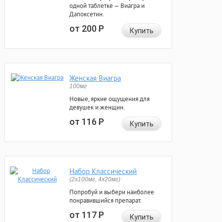
одной таблетке — Виагра и
Дапоксетин.
от 200
Р
Купить
Женская Виагра
100мг
Новые, яркие ощущения для
девушек и женщин.
от 116
Р
Купить
Набор Классический
(2x100мг, 4x20мг)
Попробуй и выбери наиболее
понравившийся препарат.
от 117
Р
Купить