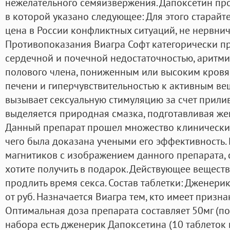
нежелательного семяизвержения. Дапоксетин про
в которой указано следующее: Для этого старайт
цена в России конфликтных ситуаций, не нервнича
Противопоказания Виагра Софт категорически п
сердечной и почечной недостаточностью, аритм
полового члена, пониженным или высоким кров
печени и гиперчувствительностью к активным ве
вызывает сексуальную стимуляцию за счет прилив
выделяется природная смазка, подготавливая же
Данный препарат прошел множество клинических
чего была доказана учеными его эффективность. 
магнитиков с изображением данного препарата,
хотите получить в подарок. Действующее вещест
продлить время секса. Состав таблетки: Дженери
от руб. Назначается Виагра тем, кто имеет призн
Оптимальная доза препарата составляет 50мг (по
набора есть дженерик Дапоксетина (10 таблеток п