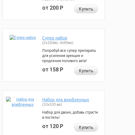
от 200
Р
Купить
Супер набор
(2х160мг, 4х80мг)
Попробуй все супер препараты
для усиления эрекции и
продления полового акта!
от 158
Р
Купить
Набор для влюбленных
(10х100 мг)
Набор для двоих, добавь страсти
в постель!
от 120
Р
Купить