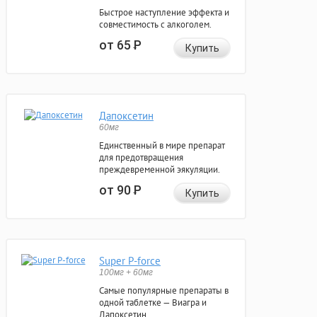
Быстрое наступление эффекта и
совместимость с алкоголем.
от 65
Р
Купить
Дапоксетин
60мг
Единственный в мире препарат
для предотвращения
преждевременной эякуляции.
от 90
Р
Купить
Super P-force
100мг + 60мг
Самые популярные препараты в
одной таблетке — Виагра и
Дапоксетин.