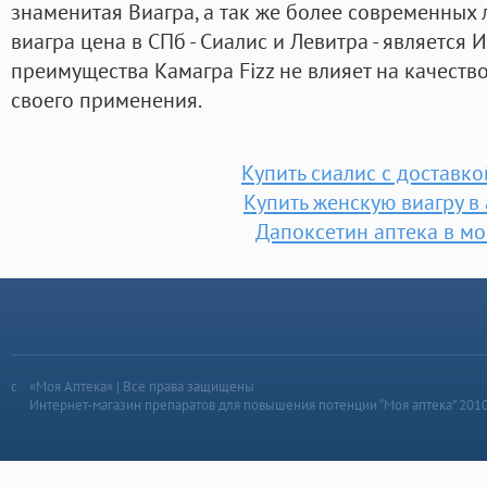
знаменитая Виагра, а так же более современных
виагра цена в СПб - Сиалис и Левитра - является И
преимущества Камагра Fizz не влияет на качест
своего применения.
Купить сиалис с доставко
Купить женскую виагру в
Дапоксетин аптека в мо
«Моя Аптека» | Все права защищены
Интернет-магазин препаратов для повышения потенции “Моя аптека” 201