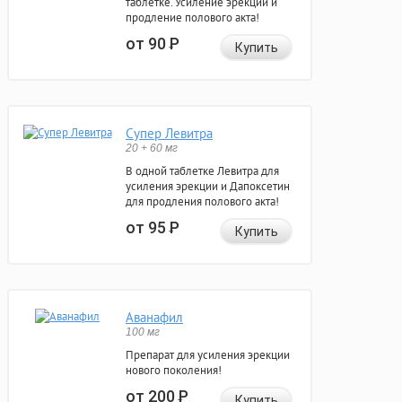
таблетке. Усиление эрекции и
продление полового акта!
от 90
Р
Купить
Супер Левитра
20 + 60 мг
В одной таблетке Левитра для
усиления эрекции и Дапоксетин
для продления полового акта!
от 95
Р
Купить
Аванафил
100 мг
Препарат для усиления эрекции
нового поколения!
от 200
Р
Купить