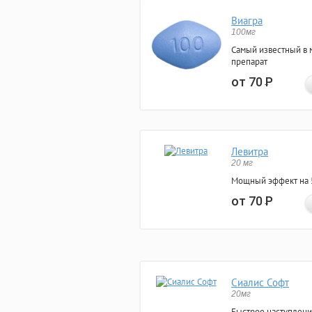
Виагра
100мг
Самый известный в 
препарат
от 70
Р
Левитра
20 мг
Мощный эффект на 5
от 70
Р
Сиалис Софт
20мг
Быстрое наступлени