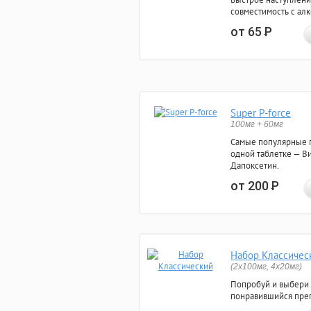
совместимость с ал
от 65
Р
Super P-force
100мг + 60мг
Самые популярные 
одной таблетке — Ви
Дапоксетин.
от 200
Р
Набор Классичес
(2x100мг, 4x20мг)
Попробуй и выбери
понравившийся преп