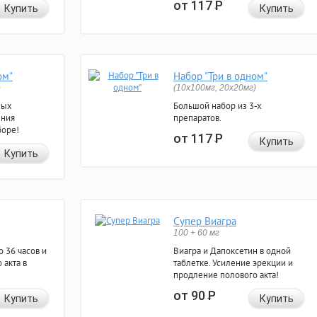
от 117
Р
Купить
Купить
ом"
Набор "Три в одном"
)
(10x100мг, 20x20мг)
ных
Большой набор из 3-х
ения
препаратов.
боре!
от 117
Р
Купить
Купить
Супер Виагра
100 + 60 мг
 36 часов и
Виагра и Дапоксетин в одной
 акта в
таблетке. Усиление эрекции и
продление полового акта!
от 90
Р
Купить
Купить