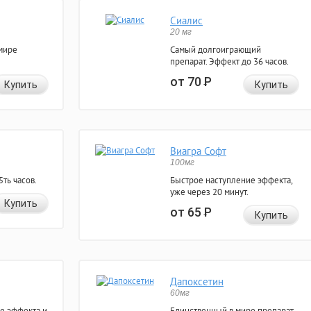
Сиалис
20 мг
мире
Самый долгоиграющий
препарат. Эффект до 36 часов.
от 70
Р
Купить
Купить
Виагра Софт
100мг
ть часов.
Быстрое наступление эффекта,
уже через 20 минут.
Купить
от 65
Р
Купить
Дапоксетин
60мг
е эффекта и
Единственный в мире препарат