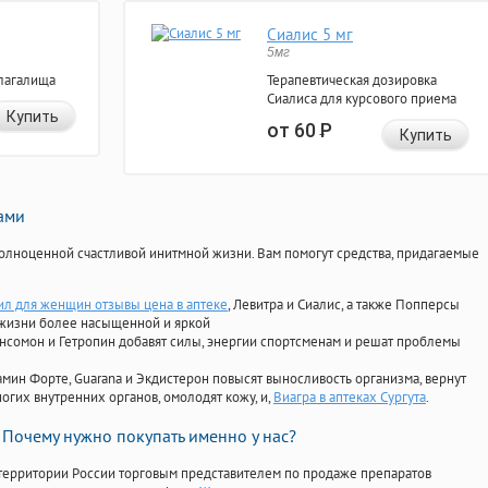
Сиалис 5 мг
5мг
лагалища
Терапевтическая дозировка
Сиалиса для курсового приема
Купить
от 60
Р
Купить
нами
олноценной счастливой инитмной жизни. Вам помогут средства, придагаемые
л для женщин отзывы цена в аптеке
, Левитра и Сиалис, а также Попперсы
 жизни более насыщенной и яркой
Ансомон и Гетропин добавят силы, энергии спортсменам и решат проблемы
ориамин Форте, Guarana и Экдистерон повысят выносливость организма, вернут
огих внутренних органов, омолодят кожу, и,
Виагра в аптеках Сургута
.
Почему нужно покупать именно у нас?
территории России торговым представителем по продаже препаратов