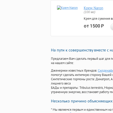
Крем Naron
(100 мг)
Крем для сужения в
от 1500
Р
На пути к совершенству вместе с 
Предлагаем Вам сделать первый шаг для п
на нашем сайте:
Дженерики известных брендов:
Силденафи
помогут сделать интимную сторону Вашей
Синтетические гормоны роста
: Динатроп, 
лишнего веса
БАДы и препараты:
Tribulus terrestris, М
утраченную энергию, восстановят работу мн
Несколько причино объясняющих 
* Мы являемся первым и единственным на 