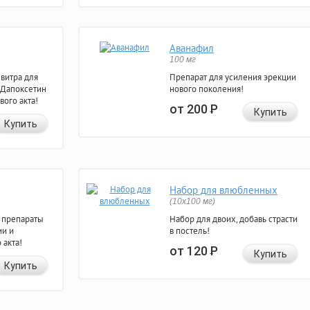
Аванафил
100 мг
евитра для
Препарат для усиления эрекции
 Дапоксетин
нового поколения!
вого акта!
от 200
Р
Купить
Купить
Набор для влюбленных
(10х100 мг)
 препараты
Набор для двоих, добавь страсти
ии и
в постель!
 акта!
от 120
Р
Купить
Купить