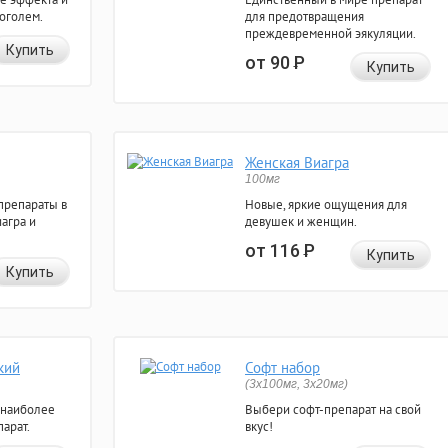
коголем.
для предотвращения
преждевременной эякуляции.
Купить
от 90
Р
Купить
Женская Виагра
100мг
препараты в
Новые, яркие ощущения для
агра и
девушек и женщин.
от 116
Р
Купить
Купить
кий
Софт набор
(3x100мг, 3x20мг)
 наиболее
Выбери софт-препарат на свой
арат.
вкус!