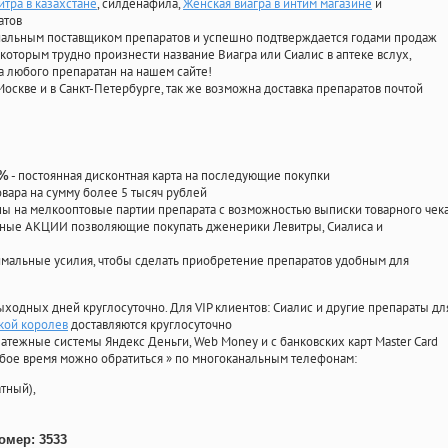
тра в казахстане
, силденафила
,
Женская виагра в интим магазине
и
атов
циальным поставщиком препаратов и успешно подтверждается годами продаж
 которым трудно произнести название Виагра или Сиалис в аптеке вслух,
 любого препаратан на нашем сайте!
Москве и в Санкт-Петербурге, так же возможна доставка препаратов почтой
- постоянная дисконтная карта на последующие покупки
0%
овара на сумму более 5 тысяч рублей
 на мелкооптовые партии препарата с возможностью выписки товарного чек
личные АКЦИИ позволяющие покупать дженерики Левитры, Сиалиса и
мальные усилия, чтобы сделать приобретение препаратов удобным для
ыходных дней круглосуточно. Для VIP клиентов: Сиалис и другие препараты дл
вкой королев
доставляются круглосуточно
атежные системы Яндекс Деньги, Web Money и с банковских карт Master Card
юбое время можно обратиться
»
по многоканальным телефонам:
тный),
омер: 3533