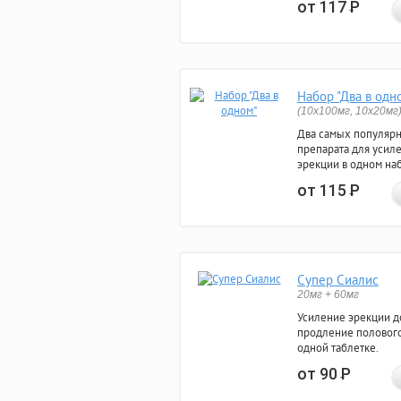
от 117
Р
Набор "Два в одн
(10x100мг, 10x20мг
Два самых популяр
препарата для усил
эрекции в одном на
от 115
Р
Супер Сиалис
20мг + 60мг
Усиление эрекции до
продление полового
одной таблетке.
от 90
Р