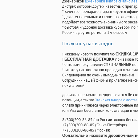
дженериков
Дженерики виагра сиалис леви
дистрибьютором других известных препар
* качество препаратов гарантируется офи
* для стестинельных и скромных клиентов,
подойдет возможность анонимныого заказа
* быстрая и удобная доставка курьером по 
России в другие регионы 1м классом
Покупать у нас выгодно
! каждому новому покупателю
СКИДКА 1
!
при заказе т
БЕСПЛАТНАЯ ДОСТАВКА
! оптовым покупателям СПЕЦИАЛЬНЫЕ цены
! так же у нас постоянно проводятся раз
Силденафила по очень выгодным ценам!
Cотрудники нашей фирмы прилагают макси
покупателей
доставка препаратов осуществляется без в
потенции, а так же
Женская виагра с доста
оплата принимаются через электронные пл
или Visa для бесплатной консультации в л
8
(800
)200-86-85
(
по России звонок беспла
+7
(800
)200-86-85
(
Санкт-Петербург)
+7
(800
)200-86-85
(
Москва)
Обязательно назовите добавочный н