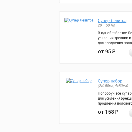
Супер Левитра
20 + 60 мг
В одной таблетке Л
усиления эрекции и
для продления поло
от 95
Р
Супер набор
(2х160мг, 4х80мг)
Попробуй все супер
для усиления эрекц
продления полового
от 158
Р