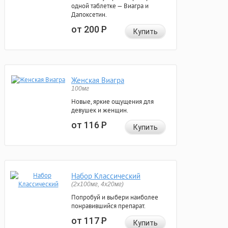
одной таблетке — Виагра и
Дапоксетин.
от 200
Р
Купить
Женская Виагра
100мг
Новые, яркие ощущения для
девушек и женщин.
от 116
Р
Купить
Набор Классический
(2x100мг, 4x20мг)
Попробуй и выбери наиболее
понравившийся препарат.
от 117
Р
Купить