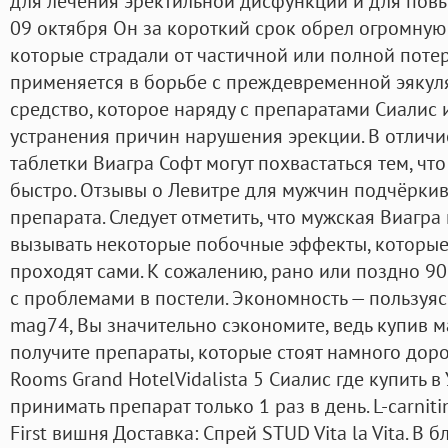
для лечения эректильной дисфункции и для пов
09 октября Он за короткий срок обрел огромную
которые страдали от частичной или полной поте
применяется в борьбе с преждевременной эякуля
средство, которое наряду с препаратами Сиалис 
устранения причин нарушения эрекции. В отличи
таблетки Виагра Софт могут похвастаться тем, чт
быстро. Отзывы о Левитре для мужчин подчёркив
препарата. Следует отметить, что мужская Виагра
вызывать некоторые побочные эффекты, которы
проходят сами. К сожалению, рано или поздно 9
с проблемами в постели. Экономность — пользуяс
mag74, Вы значительно сэкономите, ведь купив м
получите препараты, которые стоят намного доро
Rooms Grand HotelVidalista 5 Сиалис где купить в
принимать препарат только 1 раз в день. L-carnit
First вишня Доставка: Спрей STUD Vita la Vita. В