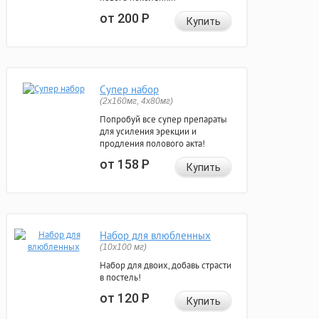
от 200
Р
Купить
Супер набор
(2х160мг, 4х80мг)
Попробуй все супер препараты
для усиления эрекции и
продления полового акта!
от 158
Р
Купить
Набор для влюбленных
(10х100 мг)
Набор для двоих, добавь страсти
в постель!
от 120
Р
Купить