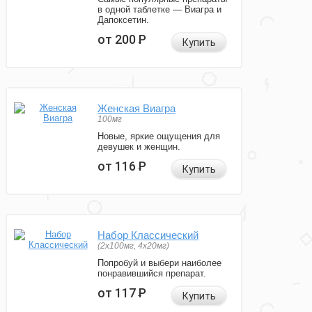
в одной таблетке — Виагра и
Дапоксетин.
от 200
Р
Купить
Женская Виагра
100мг
Новые, яркие ощущения для
девушек и женщин.
от 116
Р
Купить
Набор Классический
(2x100мг, 4x20мг)
Попробуй и выбери наиболее
понравившийся препарат.
от 117
Р
Купить