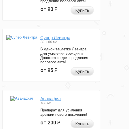
продление полового акта!
от 90
Р
Купить
Супер Левитра
20 + 60 мг
В одной таблетке Левитра
для усиления эрекции и
Дапоксетин для продления
полового акта!
от 95
Р
Купить
Аванафил
100 мг
Препарат для усиления
эрекции нового поколения!
от 200
Р
Купить