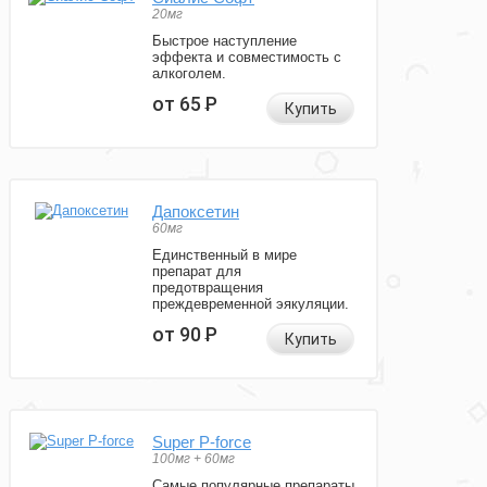
20мг
Быстрое наступление
эффекта и совместимость с
алкоголем.
от 65
Р
Купить
Дапоксетин
60мг
Единственный в мире
препарат для
предотвращения
преждевременной эякуляции.
от 90
Р
Купить
Super P-force
100мг + 60мг
Самые популярные препараты