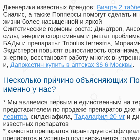
Дженерики известных брендов:
Виагра 2 табл
Сиалис, а также Попперсы помогут сделать и
жизни более насыщенной и яркой
Синтетические гормоны роста
: Динатроп, Анс
силы, энергии спортсменам и решат проблем
БАДы и препараты:
Tribulus terrestris, Мориа
Экдистерон повысят выносливость организма,
энергию, восстановят работу многих внутренн
и,
Дапоксетин купить в аптеках 36 6 Москвы
.
Несколько причино объясняющих По
именно у нас?
* Мы являемся первым и единственным на те
представителем по продаже препаратов дже
левитра
, силденафила
,
Тадалафил 20 мг
и ди
известных препаратов
* качество препаратов гарантируется офици
препаратов и успешно подтверждается годам