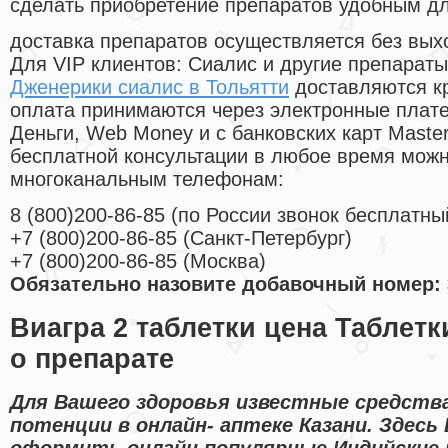
сделать приобретение препаратов удобным д
доставка препаратов осуществляется без вых
Для VIP клиентов: Сиалис и другие препараты
Дженерики сиалис в Тольятти
доставляются к
оплата принимаются через электронные плат
Деньги, Web Money и с банковских карт Master
бесплатной консультации в любое время мож
многоканальным телефонам:
8
(800
)200-86-85
(
по России звонок бесплатны
+7
(800
)200-86-85
(
Санкт-Петербург)
+7
(800
)200-86-85
(
Москва)
Обязательно назовите добавочный номер: 
Виагра 2 таблетки цена Таблет
о препарате
Для Вашего здоровья известные средств
потенции в онлайн- аптеке Казани. Здесь
оформить онлайн популярные Индийские