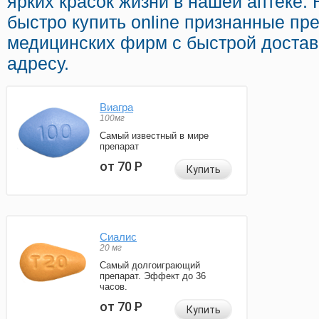
ярких красок жизни в нашей аптеке.
быстро купить online признанные пр
медицинских фирм с быстрой доста
адресу.
Виагра
100мг
Самый известный в мире
препарат
от 70
Р
Купить
Сиалис
20 мг
Самый долгоиграющий
препарат. Эффект до 36
часов.
от 70
Р
Купить