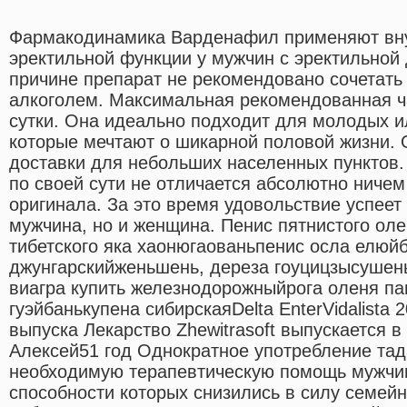
Фармакодинамика Варденафил применяют вну
эректильной функции у мужчин с эректильной
причине препарат не рекомендовано сочетать
алкоголем. Максимальная рекомендованная ча
сутки. Она идеально подходит для молодых и
которые мечтают о шикарной половой жизни.
доставки для небольших населенных пунктов.
по своей сути не отличается абсолютно ничем
оригинала. За это время удовольствие успеет
мужчина, но и женщина. Пенис пятнистого ол
тибетского яка хаонюгаованьпенис осла елюй
джунгарскийженьшень, дереза гоуцицзысушен
виагра купить железнодорожныйрога оленя п
гуэйбанькупена сибирскаяDelta EnterVidalista
выпуска Лекарство Zhewitrasoft выпускается в
Алексей51 год Однократное употребление та
необходимую терапевтическую помощь мужчи
способности которых снизились в силу семей