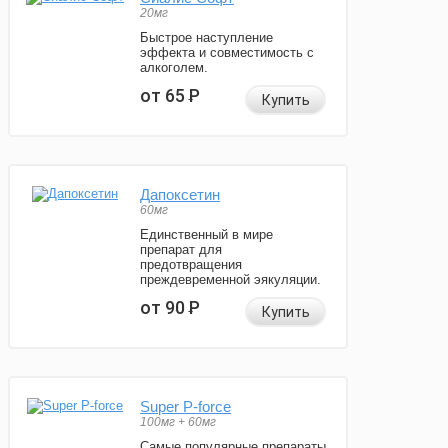
20мг
Быстрое наступление
эффекта и совместимость с
алкоголем.
от 65
Р
Купить
Дапоксетин
60мг
Единственный в мире
препарат для
предотвращения
преждевременной эякуляции.
от 90
Р
Купить
Super P-force
100мг + 60мг
Самые популярные препараты