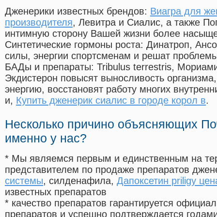
Дженерики известных брендов:
Виагра для же
производителя
, Левитра и Сиалис, а также П
интимную сторону Вашей жизни более насыще
Синтетические гормоны роста
: Динатроп, Анс
силы, энергии спортсменам и решат проблем
БАДы и препараты:
Tribulus terrestris, Мориа
Экдистерон повысят выносливость организма,
энергию, восстановят работу многих внутренн
и,
Купить дженерик сиалис в городе корол в
.
Несколько причино объясняющих По
именно у нас?
* Мы являемся первым и единственным на те
представителем по продаже препаратов дже
системы
, силденафила
,
Дапоксетин priligy цен
известных препаратов
* качество препаратов гарантируется офици
препаратов и успешно подтверждается годам