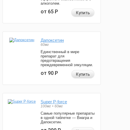
алкоголем.
от 65
Р
Купить
Дапоксетин
60мг
Единственный в мире
препарат для
предотвращения
преждевременной эякуляции.
от 90
Р
Купить
Super P-force
100мг + 60мг
Самые популярные препараты
в одной таблетке — Виагра и
Дапоксетин.