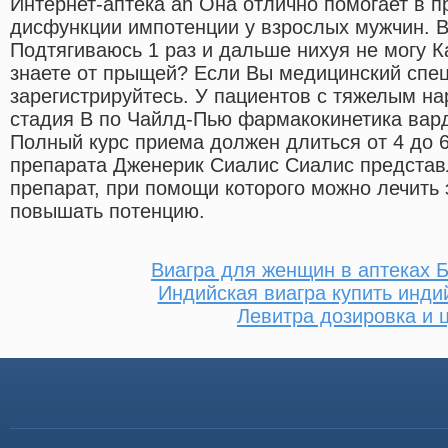
Интернет-аптека ah Она отлично помогает в 
дисфункции импотенции у взрослых мужчин. 
Подтягиваюсь 1 раз и дальше нихуя не могу К
знаете от прыщей? Если Вы медицинский спец
зарегистрируйтесь. У пациентов с тяжелым н
стадия В по Чайлд-Пью фармакокинетика вар
Полный курс приема должен длиться от 4 до 
препарата Дженерик Сиалис Сиалис представ
препарат, при помощи которого можно лечить
повышать потенцию.
Виагра для женщин в аптеках 
Индийская виагра купить инди
Левитра дозировка и 