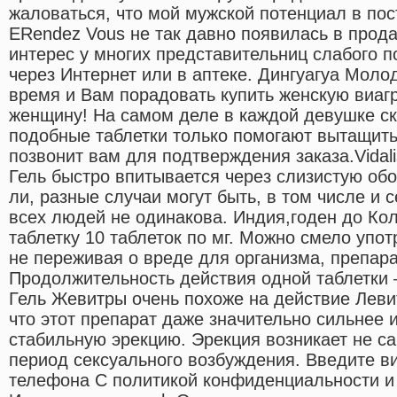
жаловаться, что мой мужской потенциал в пос
ERendez Vous не так давно появилась в прод
интерес у многих представительниц слабого п
через Интернет или в аптеке. Дингуагуа Мол
время и Вам порадовать купить женскую виаг
женщину! На самом деле в каждой девушке ск
подобные таблетки только помогают вытащить
позвонит вам для подтверждения заказа.Vidali
Гель быстро впитывается через слизистую обо
ли, разные случаи могут быть, в том числе и 
всех людей не одинакова. Индия,годен до Ко
таблетку 10 таблеток по мг. Можно смело упот
не переживая о вреде для организма, препар
Продолжительность действия одной таблетки 
Гель Жевитры очень похоже на действие Леви
что этот препарат даже значительно сильнее 
стабильную эрекцию. Эрекция возникает не сам
период сексуального возбуждения. Введите в
телефона С политикой конфиденциальности и