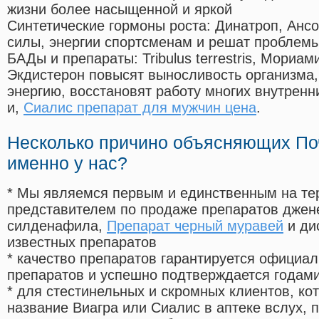
жизни более насыщенной и яркой
Синтетические гормоны роста
: Динатроп, Анс
силы, энергии спортсменам и решат проблем
БАДы и препараты:
Tribulus terrestris, Мориа
Экдистерон повысят выносливость организма,
энергию, восстановят работу многих внутренн
и,
Сиалис препарат для мужчин цена
.
Несколько причино объясняющих По
именно у нас?
* Мы являемся первым и единственным на те
представителем по продаже препаратов дже
силденафила
,
Препарат черный муравей
и ди
известных препаратов
* качество препаратов гарантируется офици
препаратов и успешно подтверждается годам
* для стестинельных и скромных клиентов, ко
название Виагра или Сиалис в аптеке вслух, 