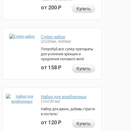
от 200
Р
Купить
Супер набор
(2х160мг, 4х80мг)
Попробуй все супер препараты
для усиления эрекции и
продления полового акта!
от 158
Р
Купить
Набор для влюбленных
(10х100 мг)
Набор для двоих, добавь страсти
в постель!
от 120
Р
Купить