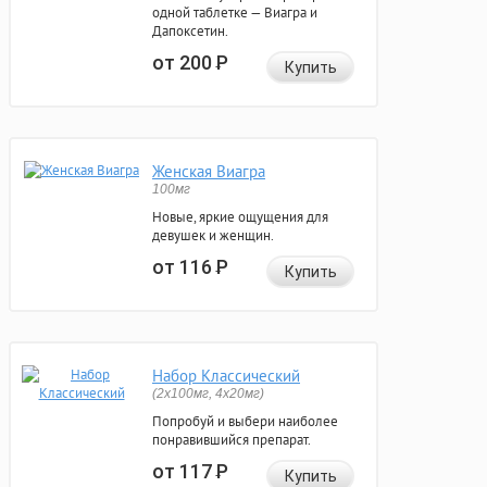
одной таблетке — Виагра и
Дапоксетин.
от 200
Р
Купить
Женская Виагра
100мг
Новые, яркие ощущения для
девушек и женщин.
от 116
Р
Купить
Набор Классический
(2x100мг, 4x20мг)
Попробуй и выбери наиболее
понравившийся препарат.
от 117
Р
Купить