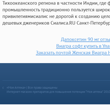
Тихоокеанского региона в частности Индии, где
промышленность традиционно пользуется широ
привилегиямисиалис не дорогой к созданию цел
дешевых дженериков Сиалиса.RU Санкт-Петербур
Дапоксетин 90 мг отз
Виагра софт купить в Ула
Заказать почтой Женская Виагра 
«Моя Аптека» | Все права защищены
Интернет-магазин препаратов для повышения потенции “Моя аптека” 201