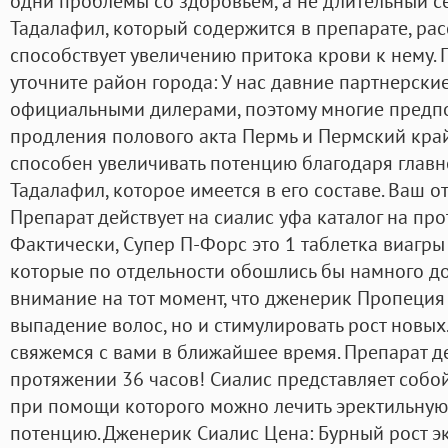
одни проблемы со здоровьем, а не длительный се
Тадалафил, который содержится в препарате, рас
способствует увеличению притока крови к нему. 
уточните район города: У нас давние партнерски
официальными дилерами, поэтому многие предпо
продления полового акта Пермь и Пермский край
способен увеличивать потенцию благодаря глав
Тадалафил, которое имеется в его составе. Ваш 
Препарат действует на сиалис уфа каталог на пр
Фактически, Супер П-Форс это 1 таблетка виагры 
которые по отдельности обошлись бы намного до
внимание на тот момент, что дженерик Пропеция
выпадение волос, но и стимулировать рост новых
свяжемся с вами в ближайшее время. Препарат де
протяжении 36 часов! Сиалис представляет собо
при помощи которого можно лечить эректильну
потенцию. Дженерик Сиалис Цена: Бурный рост э