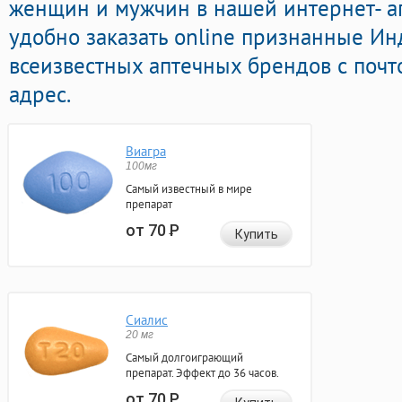
женщин и мужчин в нашей интернет- а
удобно заказать online признанные И
всеизвестных аптечных брендов с почт
адрес.
Виагра
100мг
Самый известный в мире
препарат
от 70
Р
Купить
Сиалис
20 мг
Самый долгоиграющий
препарат. Эффект до 36 часов.
от 70
Р