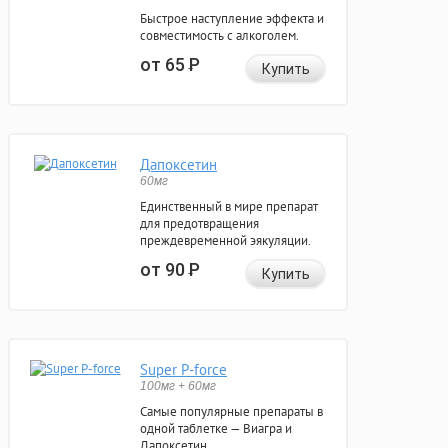
Быстрое наступление эффекта и
совместимость с алкоголем.
от 65
Р
Купить
Дапоксетин
60мг
Единственный в мире препарат
для предотвращения
преждевременной эякуляции.
от 90
Р
Купить
Super P-force
100мг + 60мг
Самые популярные препараты в
одной таблетке — Виагра и
Дапоксетин.