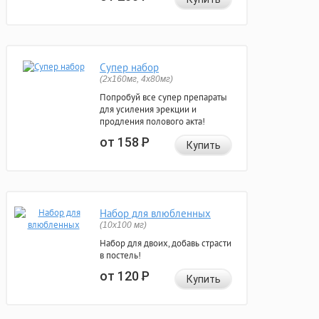
Супер набор
(2х160мг, 4х80мг)
Попробуй все супер препараты
для усиления эрекции и
продления полового акта!
от 158
Р
Купить
Набор для влюбленных
(10х100 мг)
Набор для двоих, добавь страсти
в постель!
от 120
Р
Купить