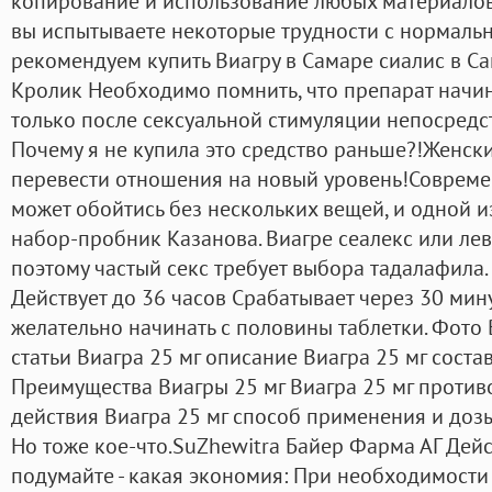
копирование и использование любых материалов 
вы испытываете некоторые трудности с нормальн
рекомендуем купить Виагру в Самаре сиалис в Са
Кролик Необходимо помнить, что препарат начин
только после сексуальной стимуляции непосредс
Почему я не купила это средство раньше?!Женск
перевести отношения на новый уровень!Совреме
может обойтись без нескольких вещей, и одной и
набор-пробник Казанова. Виагре сеалекс или ле
поэтому частый секс требует выбора тадалафила.
Действует до 36 часов Срабатывает через 30 мин
желательно начинать с половины таблетки. Фото 
статьи Виагра 25 мг описание Виагра 25 мг соста
Преимущества Виагры 25 мг Виагра 25 мг проти
действия Виагра 25 мг способ применения и дозы
Но тоже кое-что.SuZhewitra Байер Фарма АГ Дей
подумайте - какая экономия: При необходимости