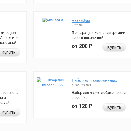
Аванафил
100 мг
евитра для
Препарат для усиления эрекции
 Дапоксетин
нового поколения!
вого акта!
от 200
Р
Купить
Купить
Набор для влюбленных
(10х100 мг)
 препараты
Набор для двоих, добавь страсти
ии и
в постель!
 акта!
от 120
Р
Купить
Купить