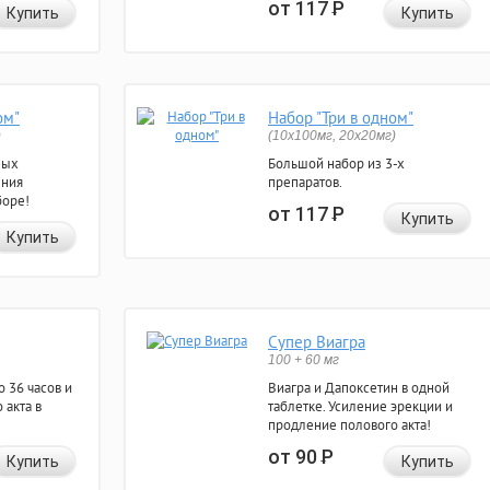
от 117
Р
Купить
Купить
ом"
Набор "Три в одном"
)
(10x100мг, 20x20мг)
ных
Большой набор из 3-х
ения
препаратов.
боре!
от 117
Р
Купить
Купить
Супер Виагра
100 + 60 мг
 36 часов и
Виагра и Дапоксетин в одной
 акта в
таблетке. Усиление эрекции и
продление полового акта!
от 90
Р
Купить
Купить