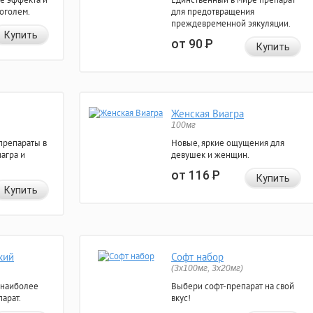
коголем.
для предотвращения
преждевременной эякуляции.
Купить
от 90
Р
Купить
Женская Виагра
100мг
препараты в
Новые, яркие ощущения для
агра и
девушек и женщин.
от 116
Р
Купить
Купить
кий
Софт набор
(3x100мг, 3x20мг)
 наиболее
Выбери софт-препарат на свой
арат.
вкус!