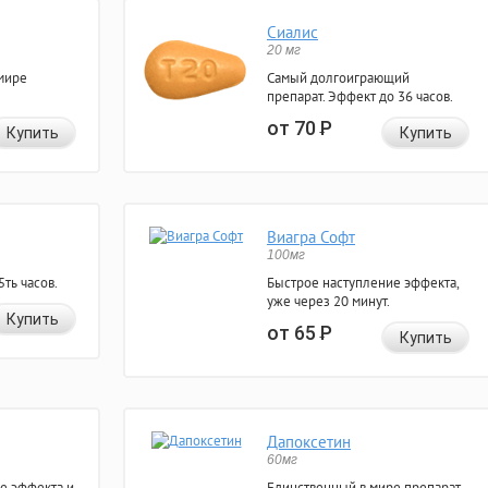
Сиалис
20 мг
мире
Самый долгоиграющий
препарат. Эффект до 36 часов.
от 70
Р
Купить
Купить
Виагра Софт
100мг
ть часов.
Быстрое наступление эффекта,
уже через 20 минут.
Купить
от 65
Р
Купить
Дапоксетин
60мг
е эффекта и
Единственный в мире препарат