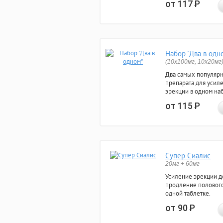
от 117
Р
Набор "Два в одн
(10x100мг, 10x20мг
Два самых популяр
препарата для усил
эрекции в одном на
от 115
Р
Супер Сиалис
20мг + 60мг
Усиление эрекции до
продление полового
одной таблетке.
от 90
Р