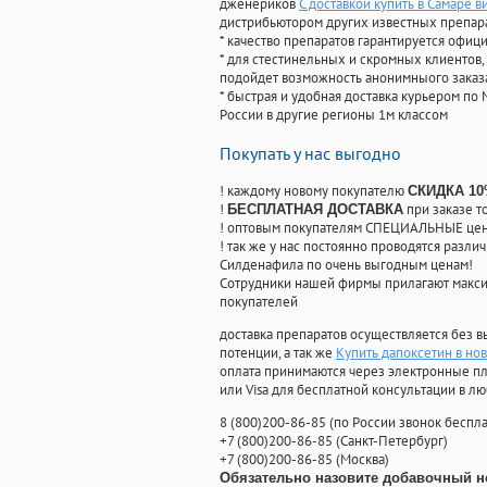
дженериков
С доставкой купить в Самаре в
дистрибьютором других известных препар
* качество препаратов гарантируется офи
* для стестинельных и скромных клиентов,
подойдет возможность анонимныого заказа
* быстрая и удобная доставка курьером по 
России в другие регионы 1м классом
Покупать у нас выгодно
! каждому новому покупателю
СКИДКА 1
!
при заказе т
БЕСПЛАТНАЯ ДОСТАВКА
! оптовым покупателям СПЕЦИАЛЬНЫЕ цены
! так же у нас постоянно проводятся раз
Силденафила по очень выгодным ценам!
Cотрудники нашей фирмы прилагают макси
покупателей
доставка препаратов осуществляется без в
потенции, а так же
Купить дапоксетин в но
оплата принимаются через электронные пл
или Visa для бесплатной консультации в л
8
(800
)200-86-85
(
по России звонок беспла
+7
(800
)200-86-85
(
Санкт-Петербург)
+7
(800
)200-86-85
(
Москва)
Обязательно назовите добавочный н