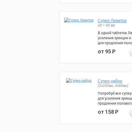
Супер Левитра
20 + 60 мг
В одной таблетке Л
усиления эрекции и
для продления поло
от 95
Р
Супер набор
(2х160мг, 4х80мг)
Попробуй все супер
для усиления эрекц
продления полового
от 158
Р