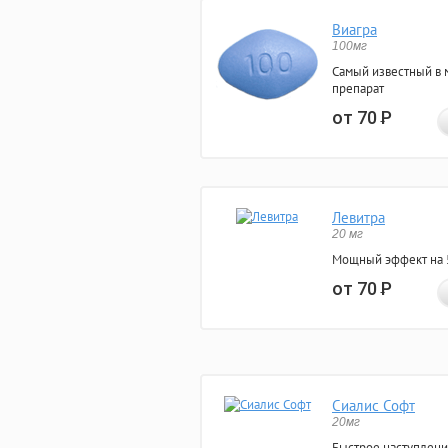
Виагра
100мг
Самый известный в 
препарат
от 70
Р
Левитра
20 мг
Мощный эффект на 5
от 70
Р
Сиалис Софт
20мг
Быстрое наступлени