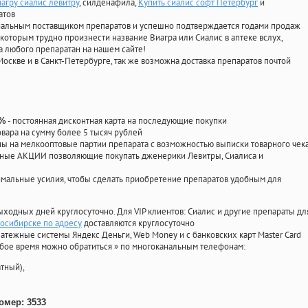
иагру сиалис левитру
, силденафила
,
Купить сиалис софт Петербург
и
атов
циальным поставщиком препаратов и успешно подтверждается годами продаж
 которым трудно произнести название Виагра или Сиалис в аптеке вслух,
 любого препаратан на нашем сайте!
Москве и в Санкт-Петербурге, так же возможна доставка препаратов почтой
- постоянная дисконтная карта на последующие покупки
0%
овара на сумму более 5 тысяч рублей
 на мелкооптовые партии препарата с возможностью выписки товарного чек
личные АКЦИИ позволяющие покупать дженерики Левитры, Сиалиса и
мальные усилия, чтобы сделать приобретение препаратов удобным для
ыходных дней круглосуточно. Для VIP клиентов: Сиалис и другие препараты дл
восибирске по адресу
доставляются круглосуточно
атежные системы Яндекс Деньги, Web Money и с банковских карт Master Card
юбое время можно обратиться
»
по многоканальным телефонам:
тный),
омер: 3533