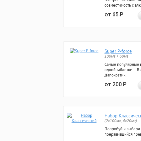
совместимость с ал
от 65
Р
Super P-force
100мг + 60мг
Самые популярные 
одной таблетке — Ви
Дапоксетин.
от 200
Р
Набор Классичес
(2x100мг, 4x20мг)
Попробуй и выбери
понравившийся преп