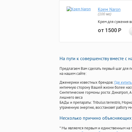
Крем Naron
(100 мг)
Крем для сужения в
от 1500
Р
На пути к совершенству вместе с 
Предлагаем Вам сделать первый шаг для п
на нашем сайте:
Дженерики известных брендов:
Где купить
интимную сторону Вашей жизни более на
Синтетические гормоны роста
: Динатроп, 
лишнего веса
БАДы и препараты:
Tribulus terrestris, М
утраченную энергию, восстановят работу мн
Несколько причино объясняющих 
* Мы являемся первым и единственным на 