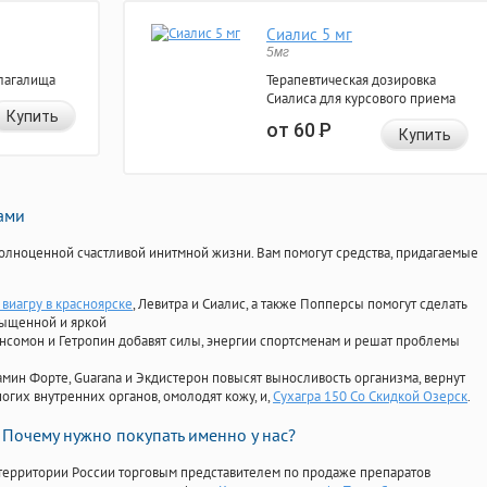
Сиалис 5 мг
5мг
лагалища
Терапевтическая дозировка
Сиалиса для курсового приема
Купить
от 60
Р
Купить
нами
олноценной счастливой инитмной жизни. Вам помогут средства, придагаемые
 виагру в красноярске
, Левитра и Сиалис, а также Попперсы помогут сделать
сыщенной и яркой
Ансомон и Гетропин добавят силы, энергии спортсменам и решат проблемы
ориамин Форте, Guarana и Экдистерон повысят выносливость организма, вернут
огих внутренних органов, омолодят кожу, и,
Сухагра 150 Со Скидкой Озерск
.
Почему нужно покупать именно у нас?
территории России торговым представителем по продаже препаратов