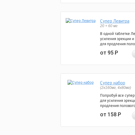
Супер Левитра
20 + 60 мг
В одной таблетке Л
усиления эрекции и
для продления поло
от 95
Р
Супер набор
(2х160мг, 4х80мг)
Попробуй все супер
для усиления эрекц
продления полового
от 158
Р