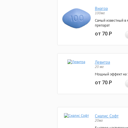
Виагра
100мг
Самый известный в 
препарат
от 70
Р
Левитра
20 мг
Мощный эффект на 5
от 70
Р
Сиалис Софт
20мг
Быстрое наступлени