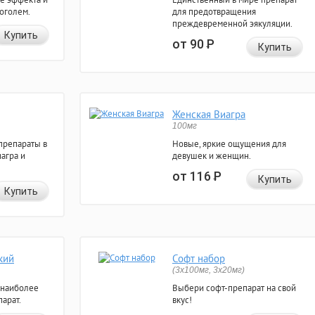
коголем.
для предотвращения
преждевременной эякуляции.
Купить
от 90
Р
Купить
Женская Виагра
100мг
препараты в
Новые, яркие ощущения для
агра и
девушек и женщин.
от 116
Р
Купить
Купить
кий
Софт набор
(3x100мг, 3x20мг)
 наиболее
Выбери софт-препарат на свой
арат.
вкус!