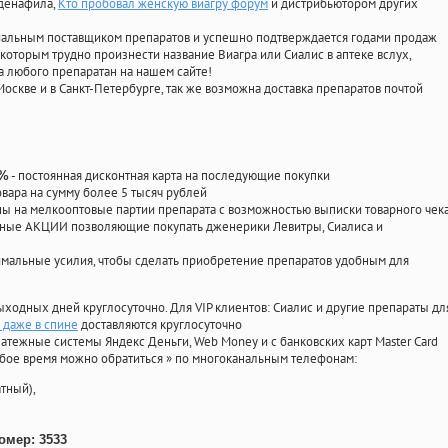
лденафила
,
Кто пробовал женскую виагру форум
и дистрибьютором других
циальным поставщиком препаратов и успешно подтверждается годами продаж
 которым трудно произнести название Виагра или Сиалис в аптеке вслух,
 любого препаратан на нашем сайте!
Москве и в Санкт-Петербурге, так же возможна доставка препаратов почтой
- постоянная дисконтная карта на последующие покупки
0%
овара на сумму более 5 тысяч рублей
 на мелкооптовые партии препарата с возможностью выписки товарного чек
личные АКЦИИ позволяющие покупать дженерики Левитры, Сиалиса и
мальные усилия, чтобы сделать приобретение препаратов удобным для
ыходных дней круглосуточно. Для VIP клиентов: Сиалис и другие препараты дл
 даже в спине
доставляются круглосуточно
атежные системы Яндекс Деньги, Web Money и с банковских карт Master Card
юбое время можно обратиться
»
по многоканальным телефонам:
тный),
омер: 3533