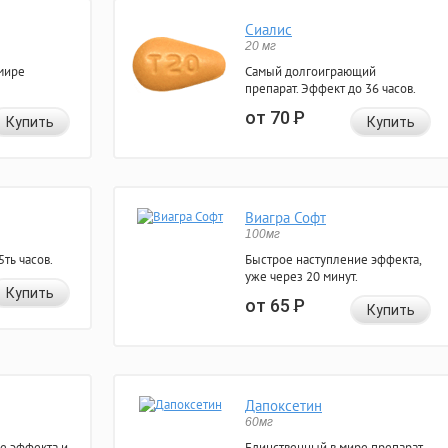
Сиалис
20 мг
мире
Самый долгоиграющий
препарат. Эффект до 36 часов.
от 70
Р
Купить
Купить
Виагра Софт
100мг
ть часов.
Быстрое наступление эффекта,
уже через 20 минут.
Купить
от 65
Р
Купить
Дапоксетин
60мг
е эффекта и
Единственный в мире препарат