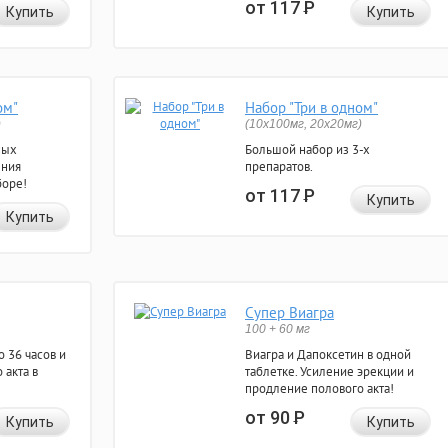
от 117
Р
Купить
Купить
ом"
Набор "Три в одном"
)
(10x100мг, 20x20мг)
ных
Большой набор из 3-х
ения
препаратов.
боре!
от 117
Р
Купить
Купить
Супер Виагра
100 + 60 мг
 36 часов и
Виагра и Дапоксетин в одной
 акта в
таблетке. Усиление эрекции и
продление полового акта!
от 90
Р
Купить
Купить