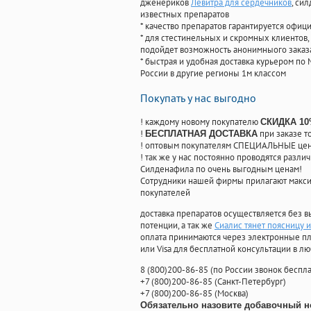
дженериков
Левитра для сердечников
, си
известных препаратов
* качество препаратов гарантируется офи
* для стестинельных и скромных клиентов,
подойдет возможность анонимныого заказа
* быстрая и удобная доставка курьером по 
России в другие регионы 1м классом
Покупать у нас выгодно
! каждому новому покупателю
СКИДКА 1
!
при заказе т
БЕСПЛАТНАЯ ДОСТАВКА
! оптовым покупателям СПЕЦИАЛЬНЫЕ цены
! так же у нас постоянно проводятся раз
Силденафила по очень выгодным ценам!
Cотрудники нашей фирмы прилагают макси
покупателей
доставка препаратов осуществляется без в
потенции, а так же
Сиалис тянет поясницу и
оплата принимаются через электронные пл
или Visa для бесплатной консультации в л
8
(800
)200-86-85
(
по России звонок беспла
+7
(800
)200-86-85
(
Санкт-Петербург)
+7
(800
)200-86-85
(
Москва)
Обязательно назовите добавочный н