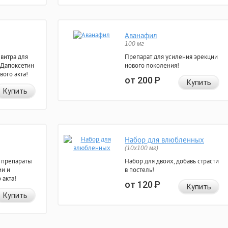
Аванафил
100 мг
евитра для
Препарат для усиления эрекции
 Дапоксетин
нового поколения!
вого акта!
от 200
Р
Купить
Купить
Набор для влюбленных
(10х100 мг)
 препараты
Набор для двоих, добавь страсти
ии и
в постель!
 акта!
от 120
Р
Купить
Купить