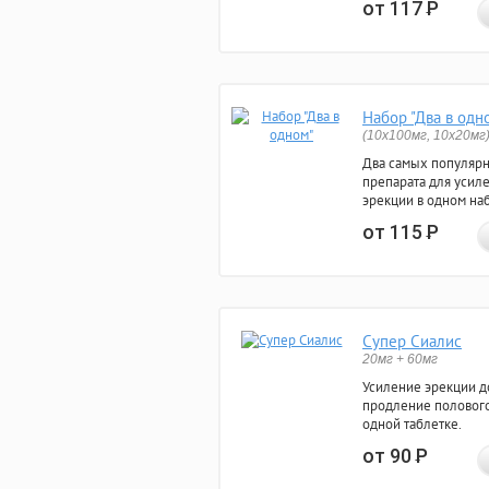
от 117
Р
Набор "Два в одн
(10x100мг, 10x20мг
Два самых популяр
препарата для усил
эрекции в одном на
от 115
Р
Супер Сиалис
20мг + 60мг
Усиление эрекции до
продление полового
одной таблетке.
от 90
Р