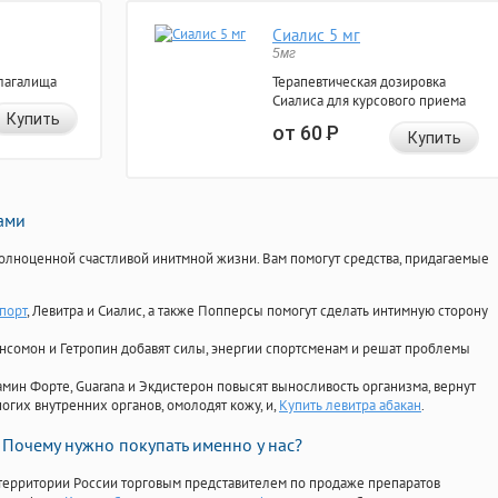
Сиалис 5 мг
5мг
лагалища
Терапевтическая дозировка
Сиалиса для курсового приема
Купить
от 60
Р
Купить
нами
олноценной счастливой инитмной жизни. Вам помогут средства, придагаемые
порт
, Левитра и Сиалис, а также Попперсы помогут сделать интимную сторону
Ансомон и Гетропин добавят силы, энергии спортсменам и решат проблемы
ориамин Форте, Guarana и Экдистерон повысят выносливость организма, вернут
огих внутренних органов, омолодят кожу, и,
Купить левитра абакан
.
Почему нужно покупать именно у нас?
территории России торговым представителем по продаже препаратов