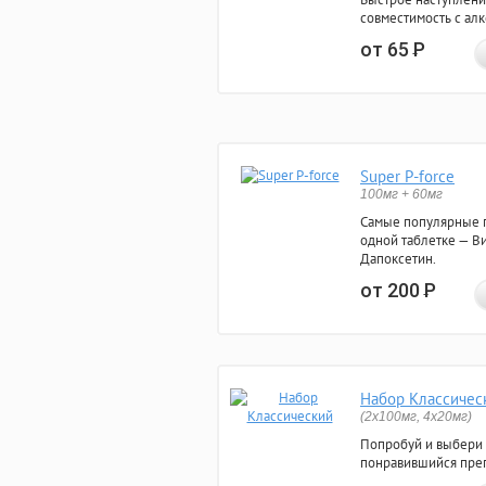
совместимость с ал
от 65
Р
Super P-force
100мг + 60мг
Самые популярные 
одной таблетке — Ви
Дапоксетин.
от 200
Р
Набор Классичес
(2x100мг, 4x20мг)
Попробуй и выбери
понравившийся преп