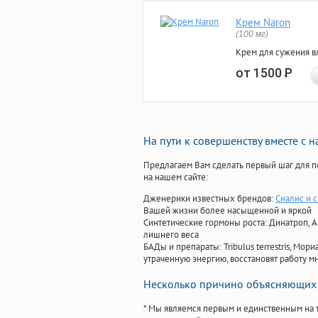
Крем Naron
(100 мг)
Крем для сужения в
от 1500
Р
На пути к совершенству вместе с 
Предлагаем Вам сделать первый шаг для п
на нашем сайте:
Дженерики известных брендов:
Сиалис и с
Вашей жизни более насыщенной и яркой
Синтетические гормоны роста
: Динатроп, 
лишнего веса
БАДы и препараты:
Tribulus terrestris, М
утраченную энергию, восстановят работу мн
Несколько причино объясняющих 
* Мы являемся первым и единственным на 