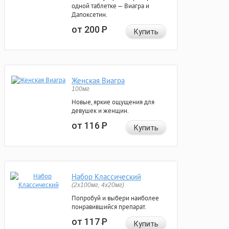
одной таблетке — Виагра и
Дапоксетин.
от 200
Р
Купить
Женская Виагра
100мг
Новые, яркие ощущения для
девушек и женщин.
от 116
Р
Купить
Набор Классический
(2x100мг, 4x20мг)
Попробуй и выбери наиболее
понравившийся препарат.
от 117
Р
Купить