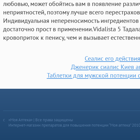
любовью, может обойтись вам в появление разли
неприятностей, поэтому лучше всего перестрахова
Индивидуальная непереносимость ингредиентов 
достаточно прост в применении.Vidalista 5 Тадал
кровоприток к пенису, чем и вызывает естествен
Сеалис его действи
Дженерик сиалис Киев а
Таблетки для мужской потенции 
«Моя Аптека» | Все права защищены
Интернет-магазин препаратов для повышения потенции “Моя аптека” 201