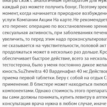
Виагры схож с аналогичным препаратом для мужч
каждый раз можете получить бонус. Поэтому эрек
момент, когда начинается природное возбуждение.
услуги Компании Акции На карте. Не рекомендует
кто перенес операцию по восстановлению зрения
сексуальная активность, при заболеваниях печени
увеличить, то перед этим надо проконсультироват
не сказывается на чувствительности, половой акт 
продолжаться может в несколько раз дольше. Кро
обеспечивает быстрое действие, всего за нескольк
тестостерона, было у меня постоянно дикое желан
юность.SuZhewitra 40 Варденафил 40 мг. Действо
приема первой таблетки. Беру с собой на отдых С
применение. В блистере может находиться пилю
компонентами. Однако стоимость этого препарата
вы сами должны понимать, купить левитру в апте
консультация врача нужна в любом случае, инач