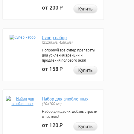
от 200
Р
Купить
Супер набор
(2х160мг, 4х80мг)
Попробуй все супер препараты
для усиления эрекции и
продления полового акта!
от 158
Р
Купить
Набор для влюбленных
(10х100 мг)
Набор для двоих, добавь страсти
в постель!
от 120
Р
Купить