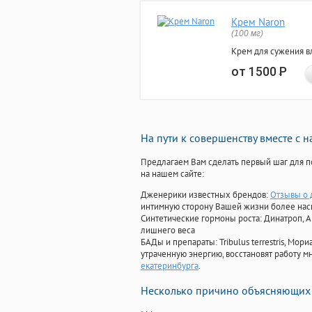
Крем Naron
(100 мг)
Крем для сужения в
от 1500
Р
На пути к совершенству вместе с 
Предлагаем Вам сделать первый шаг для п
на нашем сайте:
Дженерики известных брендов:
Отзывы о 
интимную сторону Вашей жизни более на
Синтетические гормоны роста
: Динатроп, 
лишнего веса
БАДы и препараты:
Tribulus terrestris, М
утраченную энергию, восстановят работу мн
екатеринбурга
.
Несколько причино объясняющих 