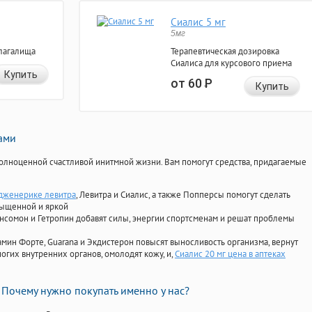
Сиалис 5 мг
5мг
лагалища
Терапевтическая дозировка
Сиалиса для курсового приема
Купить
от 60
Р
Купить
нами
олноценной счастливой инитмной жизни. Вам помогут средства, придагаемые
дженерике левитра
, Левитра и Сиалис, а также Попперсы помогут сделать
сыщенной и яркой
Ансомон и Гетропин добавят силы, энергии спортсменам и решат проблемы
ориамин Форте, Guarana и Экдистерон повысят выносливость организма, вернут
огих внутренних органов, омолодят кожу, и,
Сиалис 20 мг цена в аптеках
Почему нужно покупать именно у нас?