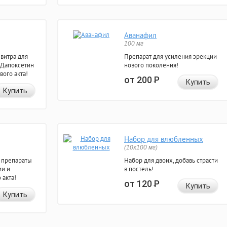
Аванафил
100 мг
евитра для
Препарат для усиления эрекции
 Дапоксетин
нового поколения!
вого акта!
от 200
Р
Купить
Купить
Набор для влюбленных
(10х100 мг)
 препараты
Набор для двоих, добавь страсти
ии и
в постель!
 акта!
от 120
Р
Купить
Купить