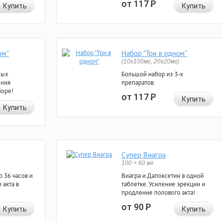
от 117
Р
Купить
Купить
ом"
Набор "Три в одном"
)
(10x100мг, 20x20мг)
ных
Большой набор из 3-х
ения
препаратов.
боре!
от 117
Р
Купить
Купить
Супер Виагра
100 + 60 мг
 36 часов и
Виагра и Дапоксетин в одной
 акта в
таблетке. Усиление эрекции и
продление полового акта!
от 90
Р
Купить
Купить