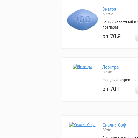
Виагра
100мг
Самый известный в 
препарат
от 70
Р
Левитра
20 мг
Мощный эффект на 5
от 70
Р
Сиалис Софт
20мг
Быстрое наступлени