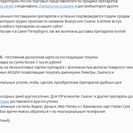
территории России торговым представителем по продаже препаратов
ни лечит
, силденафила
,
Дапоксетин в ишиме
и дистрибьютором других
циальным поставщиком препаратов и успешно подтверждается годами продаж
 которым трудно произнести название Виагра или Сиалис в аптеке вслух,
 любого препаратан на нашем сайте!
Москве и в Санкт-Петербурге, так же возможна доставка препаратов почтой
- постоянная дисконтная карта на последующие покупки
0%
овара на сумму более 5 тысяч рублей
 на мелкооптовые партии препарата с возможностью выписки товарного чек
личные АКЦИИ позволяющие покупать дженерики Левитры, Сиалиса и
мальные усилия, чтобы сделать приобретение препаратов удобным для
ыходных дней круглосуточно. Для VIP клиентов: Сиалис и другие препараты дл
повце
доставляются круглосуточно
атежные системы Яндекс Деньги, Web Money и с банковских карт Master Card
юбое время можно обратиться
»
по многоканальным телефонам:
тный),