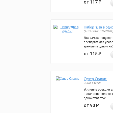
от 117
Р
Набор "Два в одн
(10x100мг, 10x20мг
Два самых популяр
препарата для усил
эрекции в одном на
от 115
Р
Супер Сиалис
20мг + 60мг
Усиление эрекции до
продление полового
одной таблетке.
от 90
Р