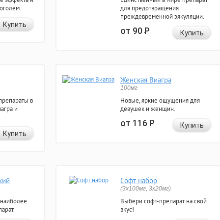
коголем.
для предотвращения
преждевременной эякуляции.
Купить
от 90
Р
Купить
Женская Виагра
100мг
препараты в
Новые, яркие ощущения для
агра и
девушек и женщин.
от 116
Р
Купить
Купить
кий
Софт набор
(3x100мг, 3x20мг)
 наиболее
Выбери софт-препарат на свой
арат.
вкус!