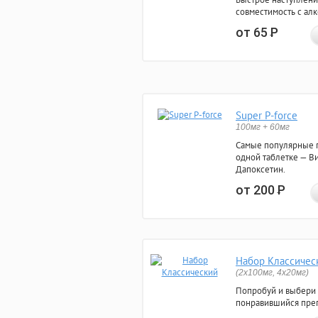
совместимость с ал
от 65
Р
Super P-force
100мг + 60мг
Самые популярные 
одной таблетке — Ви
Дапоксетин.
от 200
Р
Набор Классичес
(2x100мг, 4x20мг)
Попробуй и выбери
понравившийся преп