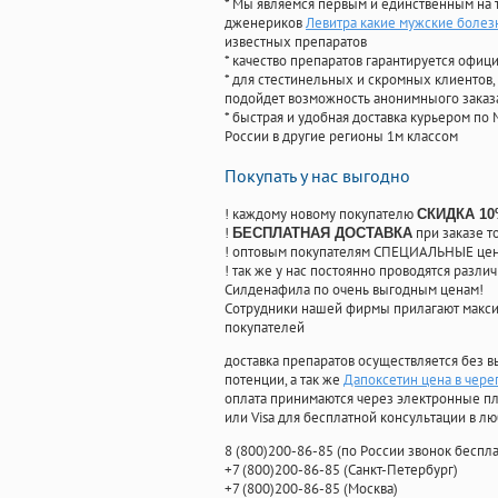
* Мы являемся первым и единственным на 
дженериков
Левитра какие мужские болез
известных препаратов
* качество препаратов гарантируется офи
* для стестинельных и скромных клиентов,
подойдет возможность анонимныого заказа
* быстрая и удобная доставка курьером по 
России в другие регионы 1м классом
Покупать у нас выгодно
! каждому новому покупателю
СКИДКА 1
!
при заказе т
БЕСПЛАТНАЯ ДОСТАВКА
! оптовым покупателям СПЕЦИАЛЬНЫЕ цены
! так же у нас постоянно проводятся раз
Силденафила по очень выгодным ценам!
Cотрудники нашей фирмы прилагают макси
покупателей
доставка препаратов осуществляется без в
потенции, а так же
Дапоксетин цена в чере
оплата принимаются через электронные пл
или Visa для бесплатной консультации в л
8
(800
)200-86-85
(
по России звонок беспла
+7
(800
)200-86-85
(
Санкт-Петербург)
+7
(800
)200-86-85
(
Москва)