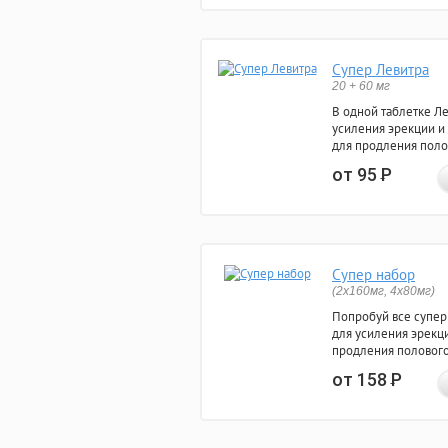
Супер Левитра
20 + 60 мг
В одной таблетке Л
усиления эрекции и
для продления поло
от 95
Р
Супер набор
(2х160мг, 4х80мг)
Попробуй все супер
для усиления эрекц
продления полового
от 158
Р