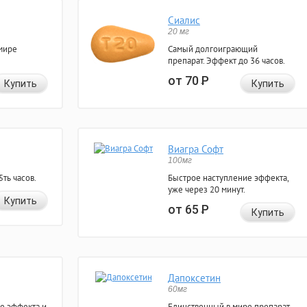
Сиалис
20 мг
мире
Самый долгоиграющий
препарат. Эффект до 36 часов.
от 70
Р
Купить
Купить
Виагра Софт
100мг
ть часов.
Быстрое наступление эффекта,
уже через 20 минут.
Купить
от 65
Р
Купить
Дапоксетин
60мг
е эффекта и
Единственный в мире препарат