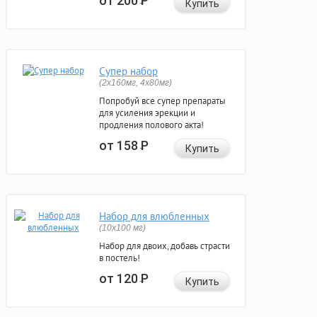
от 200
Р
Купить
Супер набор
(2х160мг, 4х80мг)
Попробуй все супер препараты
для усиления эрекции и
продления полового акта!
от 158
Р
Купить
Набор для влюбленных
(10х100 мг)
Набор для двоих, добавь страсти
в постель!
от 120
Р
Купить