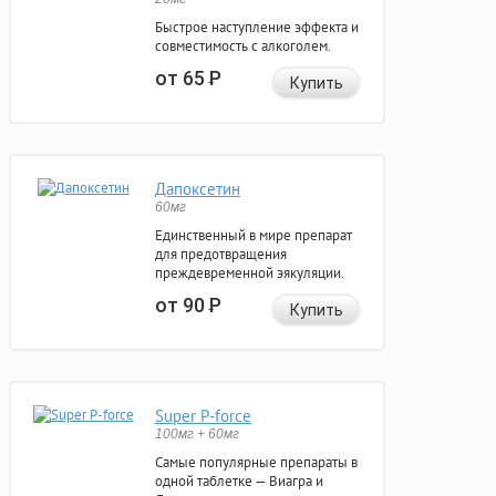
Быстрое наступление эффекта и
совместимость с алкоголем.
от 65
Р
Купить
Дапоксетин
60мг
Единственный в мире препарат
для предотвращения
преждевременной эякуляции.
от 90
Р
Купить
Super P-force
100мг + 60мг
Самые популярные препараты в
одной таблетке — Виагра и