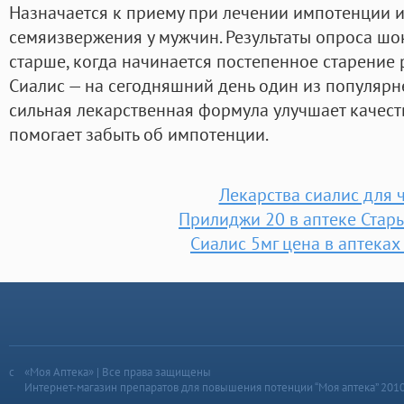
Назначается к приему при лечении импотенции 
семяизвержения у мужчин. Результаты опроса шо
старше, когда начинается постепенное старение
Сиалис — на сегодняшний день один из популярн
сильная лекарственная формула улучшает качес
помогает забыть об импотенции.
Лекарства сиалис для 
Прилиджи 20 в аптеке Стар
Сиалис 5мг цена в аптеках
«Моя Аптека» | Все права защищены
Интернет-магазин препаратов для повышения потенции “Моя аптека” 201