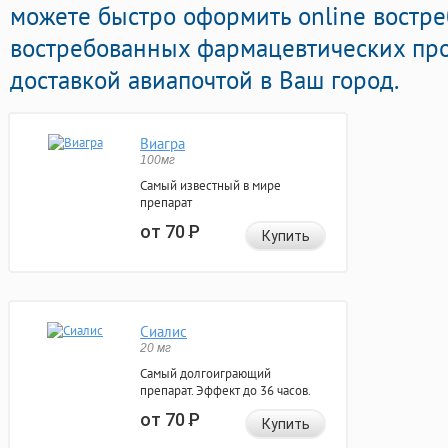
можете быстро оформить online востр
востребованных фармацевтических про
доставкой авиапочтой в Ваш город.
Виагра
100мг
Самый известный в мире
препарат
от 70
Р
Купить
Сиалис
20 мг
Самый долгоиграющий
препарат. Эффект до 36 часов.
от 70
Р
Купить