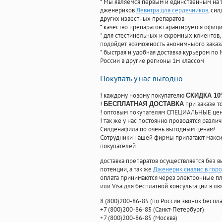
* Мы являемся первым и единственным на 
дженериков
Левитра для сердечников
, си
других известных препаратов
* качество препаратов гарантируется офи
* для стестинельных и скромных клиентов,
подойдет возможность анонимныого заказа
* быстрая и удобная доставка курьером по 
России в другие регионы 1м классом
Покупать у нас выгодно
! каждому новому покупателю
СКИДКА 1
!
при заказе т
БЕСПЛАТНАЯ ДОСТАВКА
! оптовым покупателям СПЕЦИАЛЬНЫЕ цены
! так же у нас постоянно проводятся раз
Силденафила по очень выгодным ценам!
Cотрудники нашей фирмы прилагают макси
покупателей
доставка препаратов осуществляется без в
потенции, а так же
Дженерик сиалис в гор
оплата принимаются через электронные пл
или Visa для бесплатной консультации в л
8
(800
)200-86-85
(
по России звонок беспла
+7
(800
)200-86-85
(
Санкт-Петербург)
+7
(800
)200-86-85
(
Москва)