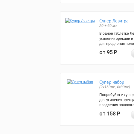
Супер Левитра
20 + 60 мг
В одной таблетке Л
усиления эрекции и
для продления поло
от 95
Р
Супер набор
(2х160мг, 4х80мг)
Попробуй все супер
для усиления эрекц
продления полового
от 158
Р