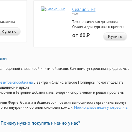
Сиалис 5 мг
5мг
лагалища
Терапевтическая дозировка
Сиалиса для курсового приема
Купить
от 60
Р
Купить
нами
олноценной счастливой инитмной жизни. Вам помогут средства, придагаемые
левитра способна на
, Левитра и Сиалис, а также Попперсы помогут сделать
сыщенной и яркой
Ансомон и Гетропин добавят силы, энергии спортсменам и решат проблемы
ориамин Форте, Guarana и Экдистерон повысят выносливость организма, вернут
огих внутренних органов, омолодят кожу, и,
Можно диабетикам употреблять
Почему нужно покупать именно у нас?