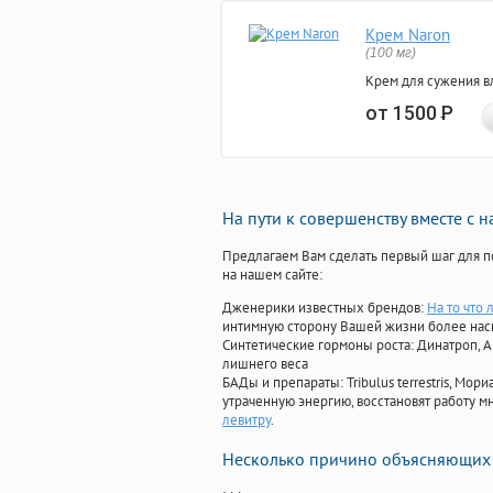
Крем Naron
(100 мг)
Крем для сужения в
от 1500
Р
На пути к совершенству вместе с 
Предлагаем Вам сделать первый шаг для п
на нашем сайте:
Дженерики известных брендов:
На то что 
интимную сторону Вашей жизни более на
Синтетические гормоны роста
: Динатроп, 
лишнего веса
БАДы и препараты:
Tribulus terrestris, М
утраченную энергию, восстановят работу мн
левитру
.
Несколько причино объясняющих 