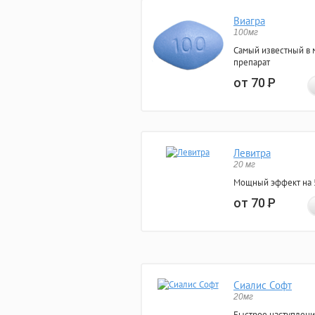
Виагра
100мг
Самый известный в 
препарат
от 70
Р
Левитра
20 мг
Мощный эффект на 5
от 70
Р
Сиалис Софт
20мг
Быстрое наступлени