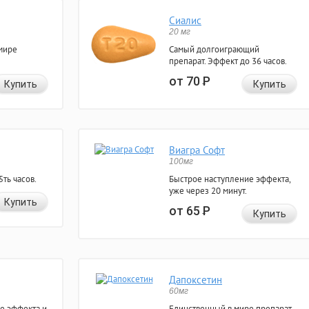
Сиалис
20 мг
мире
Самый долгоиграющий
препарат. Эффект до 36 часов.
от 70
Р
Купить
Купить
Виагра Софт
100мг
ть часов.
Быстрое наступление эффекта,
уже через 20 минут.
Купить
от 65
Р
Купить
Дапоксетин
60мг
е эффекта и
Единственный в мире препарат