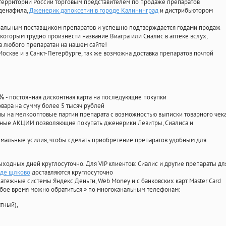
территории России торговым представителем по продаже препаратов
лденафила
,
Дженерик дапоксетин в городе Калининград
и дистрибьютором
циальным поставщиком препаратов и успешно подтверждается годами продаж
 которым трудно произнести название Виагра или Сиалис в аптеке вслух,
 любого препаратан на нашем сайте!
Москве и в Санкт-Петербурге, так же возможна доставка препаратов почтой
- постоянная дисконтная карта на последующие покупки
0%
овара на сумму более 5 тысяч рублей
 на мелкооптовые партии препарата с возможностью выписки товарного чек
личные АКЦИИ позволяющие покупать дженерики Левитры, Сиалиса и
мальные усилия, чтобы сделать приобретение препаратов удобным для
ыходных дней круглосуточно. Для VIP клиентов: Сиалис и другие препараты дл
оде щлково
доставляются круглосуточно
атежные системы Яндекс Деньги, Web Money и с банковских карт Master Card
юбое время можно обратиться
»
по многоканальным телефонам:
тный),