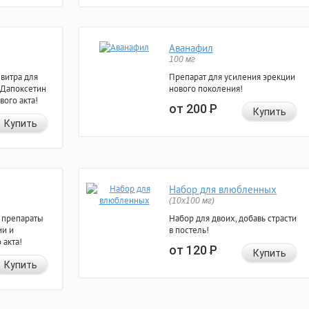
Аванафил
100 мг
евитра для
Препарат для усиления эрекции
 Дапоксетин
нового поколения!
вого акта!
от 200
Р
Купить
Купить
Набор для влюбленных
(10х100 мг)
 препараты
Набор для двоих, добавь страсти
ии и
в постель!
 акта!
от 120
Р
Купить
Купить