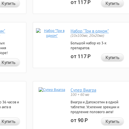
от 117
Р
Купить
Купить
ом"
Набор "Три в одном"
)
(10x100мг, 20x20мг)
ных
Большой набор из 3-х
ения
препаратов.
боре!
от 117
Р
Купить
Купить
Супер Виагра
100 + 60 мг
 36 часов и
Виагра и Дапоксетин в одной
 акта в
таблетке. Усиление эрекции и
продление полового акта!
от 90
Р
Купить
Купить