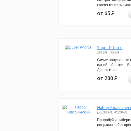
совместимость с ал
от 65
Р
Super P-force
100мг + 60мг
Самые популярные 
одной таблетке — Ви
Дапоксетин.
от 200
Р
Набор Классичес
(2x100мг, 4x20мг)
Попробуй и выбери
понравившийся преп