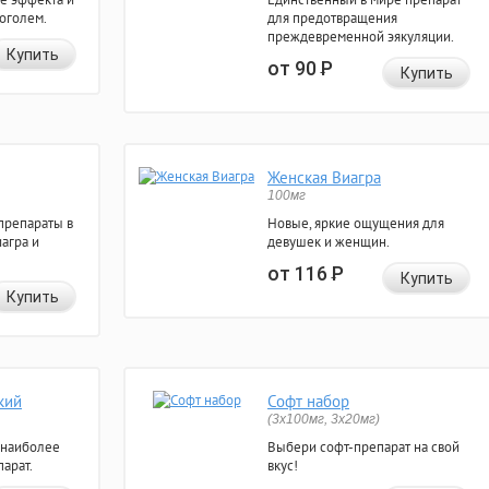
коголем.
для предотвращения
преждевременной эякуляции.
Купить
от 90
Р
Купить
Женская Виагра
100мг
препараты в
Новые, яркие ощущения для
агра и
девушек и женщин.
от 116
Р
Купить
Купить
кий
Софт набор
(3x100мг, 3x20мг)
 наиболее
Выбери софт-препарат на свой
арат.
вкус!