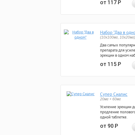
от 117
Р
Набор "Два в одн
(10x100мг, 10x20мг
Два самых популяр
препарата для усил
эрекции в одном на
от 115
Р
Супер Сиалис
20мг + 60мг
Усиление эрекции до
продление полового
одной таблетке.
от 90
Р