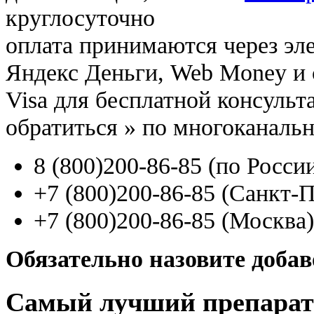
круглосуточно
оплата принимаются через э
Яндекс Деньги, Web Money и с
Visa для бесплатной консуль
обратиться
»
по многоканаль
8
(800
)200-86-85
(
по Росси
+7
(800
)200-86-85
(
Санкт-П
+7
(800
)200-86-85
(
Москва)
Обязательно назовите доба
Самый лучший препарат