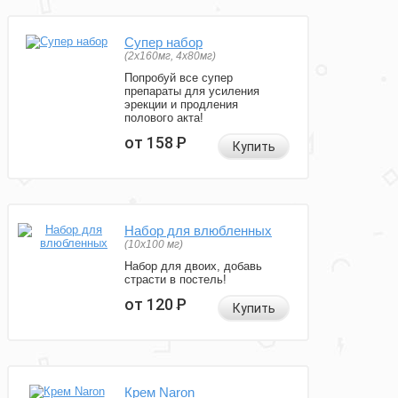
Супер набор
(2х160мг, 4х80мг)
Попробуй все супер
препараты для усиления
эрекции и продления
полового акта!
от 158
Р
Купить
Набор для влюбленных
(10х100 мг)
Набор для двоих, добавь
страсти в постель!
от 120
Р
Купить
Крем Naron