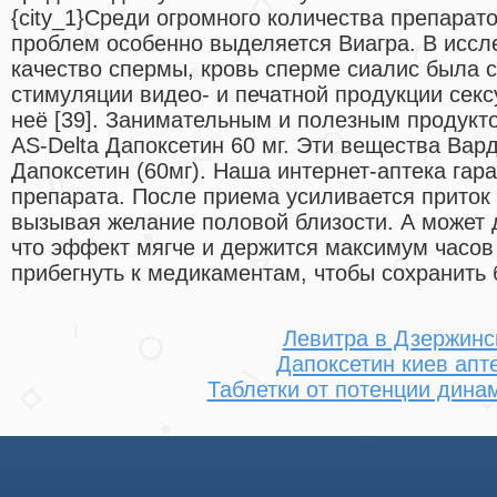
{city_1}Среди огромного количества препарат
проблем особенно выделяется Виагра. В исс
качество спермы, кровь сперме сиалис была 
стимуляции видео- и печатной продукции секс
неё [39]. Занимательным и полезным продукто
AS-Delta Дапоксетин 60 мг. Эти вещества Вар
Дапоксетин (60мг). Наша интернет-аптека гара
препарата. После приема усиливается приток 
вызывая желание половой близости. А может 
что эффект мягче и держится максимум часов
прибегнуть к медикаментам, чтобы сохранить 
Левитра в Дзержинс
Дапоксетин киев апт
Таблетки от потенции дина