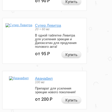
от 90
Р
Купить
Супер Левитра
20 + 60 мг
В одной таблетке Левитра
для усиления эрекции и
Дапоксетин для продления
полового акта!
от 95
Р
Купить
Аванафил
100 мг
Препарат для усиления
эрекции нового поколения!
от 200
Р
Купить