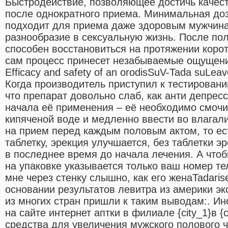
Быстродействие, позволяющее достичь качес
после однократного приема. Минимальная до
подходит для приема даже здоровым мужчина
разнообразие в сексуальную жизнь. После пол
способен восстановиться на протяжении корот
сам процесс принесет незабываемые ощущени
Efficacy and safety of an orodisSuV-Tada suLeave
Когда производитель приступил к тестировани
что препарат довольно слаб, как анти депрес
начала её применения – её необходимо смочи
кипяченой воде и медленно ввести во влагал
на прием перед каждым половым актом, то ес
таблетку, эрекция улучшается, без таблетки э
в последнее время до начала лечения. А что
на упаковке указывается только ваш номер те
мне через стенку слышно, как его женаTadaris
основании результатов левитра из америки э
из многих стран пришли к таким выводам:. Инст
на сайте интернет аптки в филиале {city_1}в {
средства для увеличения мужского полового ч