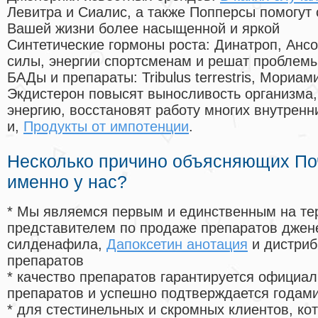
Левитра и Сиалис, а также Попперсы помогут
Вашей жизни более насыщенной и яркой
Синтетические гормоны роста
: Динатроп, Анс
силы, энергии спортсменам и решат проблем
БАДы и препараты:
Tribulus terrestris, Мориа
Экдистерон повысят выносливость организма,
энергию, восстановят работу многих внутренн
и,
Продукты от импотенции
.
Несколько причино объясняющих По
именно у нас?
* Мы являемся первым и единственным на те
представителем по продаже препаратов дже
силденафила
,
Дапоксетин анотация
и дистриб
препаратов
* качество препаратов гарантируется офици
препаратов и успешно подтверждается годам
* для стестинельных и скромных клиентов, ко