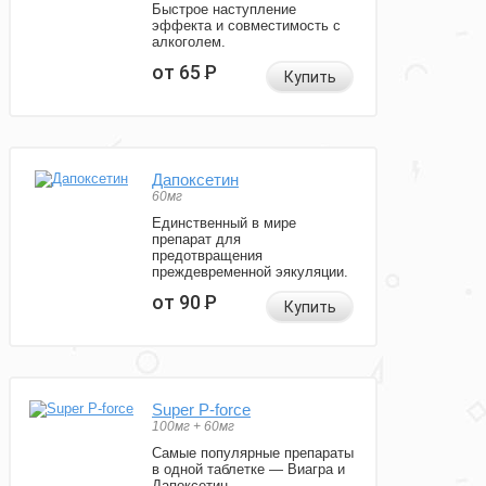
Быстрое наступление
эффекта и совместимость с
алкоголем.
от 65
Р
Купить
Дапоксетин
60мг
Единственный в мире
препарат для
предотвращения
преждевременной эякуляции.
от 90
Р
Купить
Super P-force
100мг + 60мг
Самые популярные препараты
в одной таблетке — Виагра и
Дапоксетин.