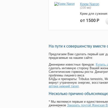
Крем Naron
(100 мг)
Крем для сужения
от 1500
Р
На пути к совершенству вместе 
Предлагаем Вам сделать первый шаг дл
придагаемые на нашем сайте:
Дженерики известных брендов:
Купить 
сделать интимную сторону Вашей жизн
Синтетические гормоны роста
: Динатро
проблемы лишнего веса
БАДы и препараты:
Tribulus terrestris
вернут утраченную энергию, восстановя
аптеке нижний тагил
.
Несколько причино объясняющих
* Мы являемся первым и единственным 
дженериков
Заказать почтой Женская В