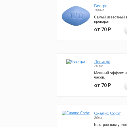
Виагра
100мг
Самый известный 
препарат
от 70
Р
Левитра
20 мг
Мощный эффект н
часов.
от 70
Р
Сиалис Софт
20мг
Быстрое наступле