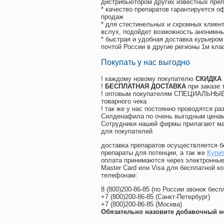
дистрибьютором других известных преп
* качество препаратов гарантируется 
продаж
* для стестинельных и скромных клиент
вслух, подойдет возможность анонимны
* быстрая и удобная доставка курьером
почтой России в другие регионы 1м кла
Покупать у нас выгодно
! каждому новому покупателю
СКИДКА
!
БЕСПЛАТНАЯ ДОСТАВКА
при заказе 
! оптовым покупателям СПЕЦИАЛЬНЫЕ 
товарного чека
! так же у нас постоянно проводятся 
Силденафила по очень выгодным ценам
Cотрудники нашей фирмы прилагают ма
для покупателей
доставка препаратов осуществляется б
препараты для потенции, а так же
Купи
оплата принимаются через электронные
Master Card или Visa для бесплатной 
телефонам:
8
(800
)200-86-85
(
по России звонок бесп
+7
(800
)200-86-85
(
Санкт-Петербург)
+7
(800
)200-86-85
(
Москва)
Обязательно назовите добавочный н