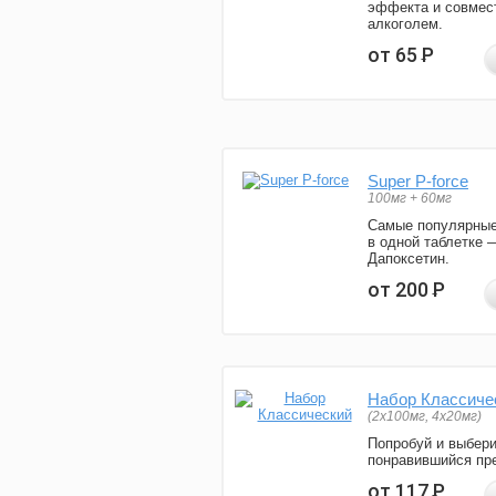
эффекта и совмес
алкоголем.
от 65
Р
Super P-force
100мг + 60мг
Самые популярные
в одной таблетке 
Дапоксетин.
от 200
Р
Набор Классиче
(2x100мг, 4x20мг)
Попробуй и выбер
понравившийся пре
от 117
Р