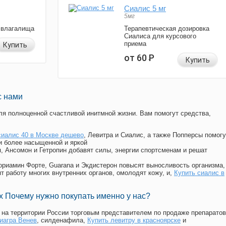
Сиалис 5 мг
5мг
 влагалища
Терапевтическая дозировка
Сиалиса для курсового
приема
Купить
от 60
Р
Купить
с нами
я полноценной счастливой инитмной жизни. Вам помогут средства,
сиалис 40 в Москве дешево
, Левитра и Сиалис, а также Попперсы помогу
и более насыщенной и яркой
п, Ансомон и Гетропин добавят силы, энергии спортсменам и решат
, Мориамин Форте, Guarana и Экдистерон повысят выносливость организма,
т работу многих внутренних органов, омолодят кожу, и,
Купить сиалис в
 Почему нужно покупать именно у нас?
на территории России торговым представителем по продаже препаратов
иагра Венев
, силденафила
,
Купить левитру в красноярске
и