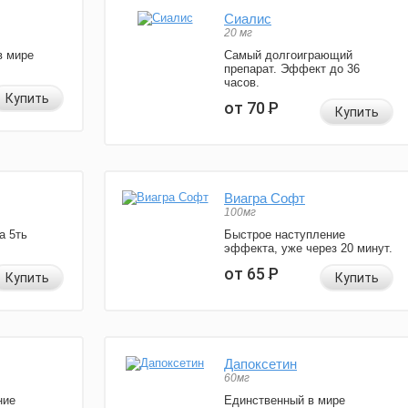
Сиалис
20 мг
в мире
Самый долгоиграющий
препарат. Эффект до 36
часов.
Купить
от 70
Р
Купить
Виагра Софт
100мг
а 5ть
Быстрое наступление
эффекта, уже через 20 минут.
от 65
Р
Купить
Купить
Дапоксетин
60мг
ние
Единственный в мире