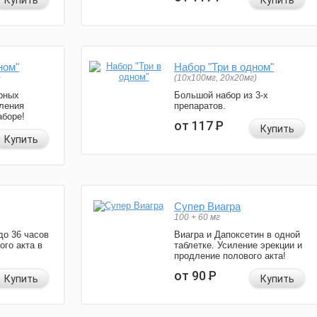
Купить
Купить
ном"
Набор "Три в одном"
)
(10x100мг, 20x20мг)
рных
Большой набор из 3-х
ления
препаратов.
аборе!
от 117
Р
Купить
Купить
Супер Виагра
100 + 60 мг
до 36 часов
Виагра и Дапоксетин в одной
ого акта в
таблетке. Усиление эрекции и
продление полового акта!
от 90
Р
Купить
Купить