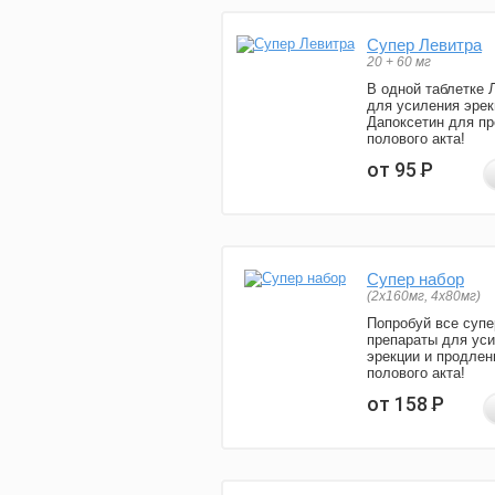
Супер Левитра
20 + 60 мг
В одной таблетке 
для усиления эрек
Дапоксетин для п
полового акта!
от 95
Р
Супер набор
(2х160мг, 4х80мг)
Попробуй все супе
препараты для ус
эрекции и продлен
полового акта!
от 158
Р