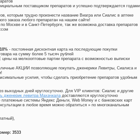
аратов
официальным поставщиком препаратов и успешно подтверждается годами
ов, которым трудно произнести название Виагра или Сиалис в аптеке
ого заказа любого препаратан на нашем сайте!
 по Москве и в Санкт-Петербурге, так же возможна доставка препаратов
ссом
 10%
- постоянная дисконтная карта на последующие покупки
товара на сумму более 5 тысяч рублей
цены на мелкооптовые партии препарата с возможностью выписки
различные АКЦИИ позволяющие покупать дженерики Левитры, Сиалиса и
!
ксимальные усилия, чтобы сделать приобретение препаратов удобным
ез выходных дней круглосуточно. Для VIP клиентов: Сиалис и другие
ть дженерик левитра Махачкала
доставляются круглосуточно
 платежные системы Яндекс Деньги, Web Money и с банковских карт
консультации в любое время можно обратиться
»
по многоканальным
латный),
омер: 3533