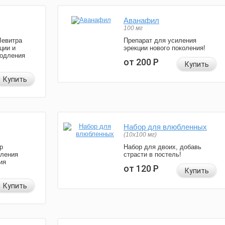
Аванафил
100 мг
Левитра
Препарат для усиления
ции и
эрекции нового поколения!
родления
от 200
Р
Купить
Купить
Набор для влюбленных
(10х100 мг)
р
Набор для двоих, добавь
иления
страсти в постель!
ия
от 120
Р
Купить
Купить