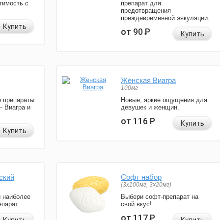
тимость с
препарат для
предотвращения
преждевременной эякуляции.
Купить
от 90
Р
Купить
Женская Виагра
100мг
 препараты
Новые, яркие ощущения для
— Виагра и
девушек и женщин.
от 116
Р
Купить
Купить
ский
Софт набор
(3x100мг, 3x20мг)
и наиболее
Выбери софт-препарат на
парат.
свой вкус!
от 117
Р