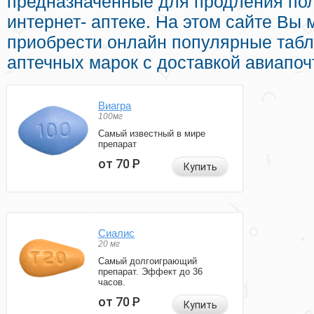
предназначенные для продления пол
интернет- аптеке. На этом сайте Вы
приобрести онлайн популярные табл
аптечных марок с доставкой авиапоч
Виагра
100мг
Самый известный в мире
препарат
от 70
Р
Купить
Сиалис
20 мг
Самый долгоиграющий
препарат. Эффект до 36
часов.
от 70
Р
Купить