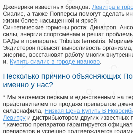
Дженерики известных брендов:
Левитра в гор
Сиалис, а также Попперсы помогут сделать и
жизни более насыщенной и яркой
Синтетические гормоны роста
: Динатроп, Анс
силы, энергии спортсменам и решат проблем
БАДы и препараты:
Tribulus terrestris, Мориа
Экдистерон повысят выносливость организма,
энергию, восстановят работу многих внутренн
и,
Купить сиалис в городе иваново
.
Несколько причино объясняющих По
именно у нас?
* Мы являемся первым и единственным на те
представителем по продаже препаратов дже
силденафила
,
Низкая Цена Купить В Новосиб
Левитру
и дистрибьютором других известных 
* качество препаратов гарантируется офици
препаратов и успешно подтверждается годам