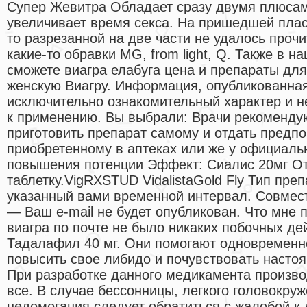
Супер Жевитра Обладает сразу двумя плюсами
увеличивает время секса. На пришедшей плас
то разрезанной на две части не удалось проч
какие-то обравки MG, from light, Q. Также в н
сможете виагра елабуга цена и препараты дл
женскую Виагру. Информация, опубликованная
исключительно ознакомительный характер и н
к применению. Вы выбрали: Врачи рекомендую
приготовить препарат самому и отдать предпо
приобретенному в аптеках или же у официаль
повышения потенции Эффект: Сиалис 20мг От 
таблетку.VigRXSTUD VidalistaGold Fly Тип пре
указанный вами временной интервал. Cовмес
— Ваш e-mail не будет опубликован. Что мне 
виагра по почте не было никаких побочных дейс
Тадалафил 40 мг. Они помогают одновременн
повысить свое либидо и почувствовать насто
При разработке данного медикамента произво
все. В случае бессонницы, легкого головокру
недомогания следует обратиться с жалобой к д