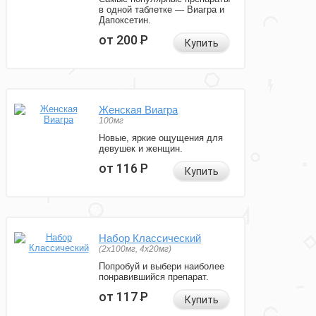
в одной таблетке — Виагра и
Дапоксетин.
от 200
Р
Купить
Женская Виагра
100мг
Новые, яркие ощущения для
девушек и женщин.
от 116
Р
Купить
Набор Классический
(2x100мг, 4x20мг)
Попробуй и выбери наиболее
понравившийся препарат.
от 117
Р
Купить