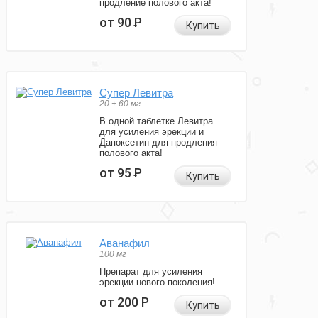
продление полового акта!
от 90
Р
Купить
Супер Левитра
20 + 60 мг
В одной таблетке Левитра
для усиления эрекции и
Дапоксетин для продления
полового акта!
от 95
Р
Купить
Аванафил
100 мг
Препарат для усиления
эрекции нового поколения!
от 200
Р
Купить