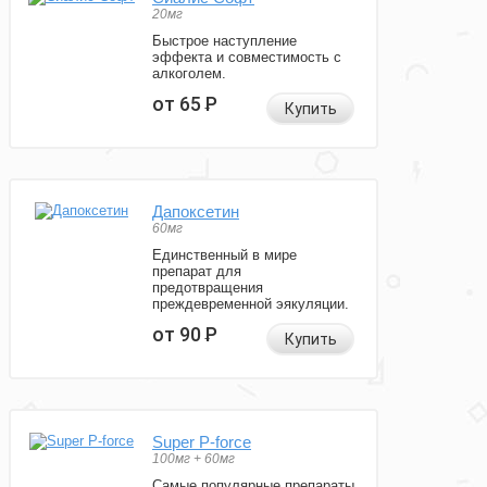
20мг
Быстрое наступление
эффекта и совместимость с
алкоголем.
от 65
Р
Купить
Дапоксетин
60мг
Единственный в мире
препарат для
предотвращения
преждевременной эякуляции.
от 90
Р
Купить
Super P-force
100мг + 60мг
Самые популярные препараты