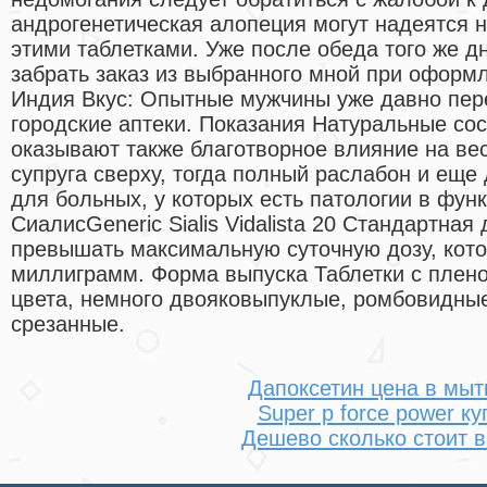
андрогенетическая алопеция могут надеятся н
этими таблетками. Уже после обеда того же 
забрать заказ из выбранного мной при оформ
Индия Вкус: Опытные мужчины уже давно пере
городские аптеки. Показания Натуральные со
оказывают также благотворное влияние на ве
супруга сверху, тогда полный раслабон и еще
для больных, у которых есть патологии в функ
СиалисGeneric Sialis Vidalista 20 Стандартная
превышать максимальную суточную дозу, кото
миллиграмм. Форма выпуска Таблетки с плен
цвета, немного двояковыпуклые, ромбовидные
срезанные.
Дапоксетин цена в мы
Super p force power ку
Дешево сколько стоит в